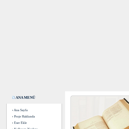
ANA MENÜ
›
Ana Sayfa
›
Proje Hakkında
›
Eser Ekle