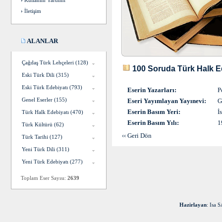
›
Kullanım Yardımı
›
İletişim
ALANLAR
Çağdaş Türk Lehçeleri (128)
100 Soruda Türk Halk E
Eski Türk Dili (315)
Eski Türk Edebiyatı (793)
Eserin Yazarları:
P
Genel Eserler (155)
Eseri Yayımlayan Yayınevi:
G
Eserin Basım Yeri:
İ
Türk Halk Edebiyatı (470)
Eserin Basım Yılı:
1
Türk Kültürü (62)
‹‹ Geri Dön
Türk Tarihi (127)
Yeni Türk Dili (311)
Yeni Türk Edebiyatı (277)
Toplam Eser Sayısı:
2639
Hazirlayan
: Isa 