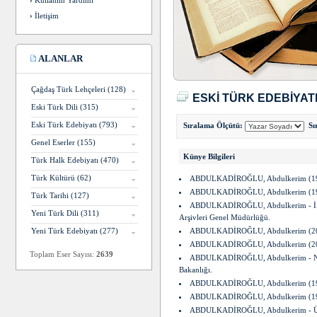
›
Kullanım Yardımı
›
İletişim
ALANLAR
Çağdaş Türk Lehçeleri (128)
ESKİ TÜRK EDEBİYAT
Eski Türk Dili (315)
Eski Türk Edebiyatı (793)
Sıralama Ölçütü:
Sır
Genel Eserler (155)
Künye Bilgileri
Türk Halk Edebiyatı (470)
Türk Kültürü (62)
ABDULKADİROĞLU, Abdulkerim (1
ABDULKADİROĞLU, Abdulkerim (1
Türk Tarihi (127)
ABDULKADİROĞLU, Abdulkerim - İ.
Yeni Türk Dili (311)
Arşivleri Genel Müdürlüğü.
Yeni Türk Edebiyatı (277)
ABDULKADİROĞLU, Abdulkerim (2
ABDULKADİROĞLU, Abdulkerim (2
Toplam Eser Sayısı:
2639
ABDULKADİROĞLU, Abdulkerim - 
Bakanlığı.
ABDULKADİROĞLU, Abdulkerim (1
ABDULKADİROĞLU, Abdulkerim (1
ABDULKADİROĞLU, Abdulkerim - Ü