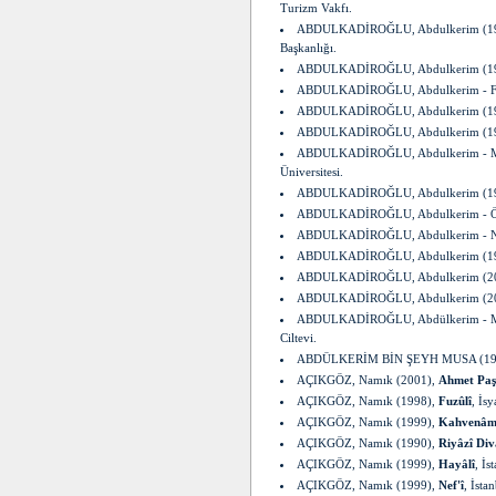
Turizm Vakfı.
ABDULKADİROĞLU, Abdulkerim (1
Başkanlığı.
ABDULKADİROĞLU, Abdulkerim (1
ABDULKADİROĞLU, Abdulkerim - F
ABDULKADİROĞLU, Abdulkerim (1
ABDULKADİROĞLU, Abdulkerim (1
ABDULKADİROĞLU, Abdulkerim - M
Üniversitesi.
ABDULKADİROĞLU, Abdulkerim (1
ABDULKADİROĞLU, Abdulkerim - 
ABDULKADİROĞLU, Abdulkerim - 
ABDULKADİROĞLU, Abdulkerim (1
ABDULKADİROĞLU, Abdulkerim (2
ABDULKADİROĞLU, Abdulkerim (2
ABDULKADİROĞLU, Abdülkerim - Mu
Ciltevi.
ABDÜLKERİM BİN ŞEYH MUSA (19
AÇIKGÖZ, Namık (2001),
Ahmet Paş
AÇIKGÖZ, Namık (1998),
Fuzûlî
, İs
AÇIKGÖZ, Namık (1999),
Kahvenâme
AÇIKGÖZ, Namık (1990),
Riyâzî Div
AÇIKGÖZ, Namık (1999),
Hayâlî
, İs
AÇIKGÖZ, Namık (1999),
Nef'î
, İsta