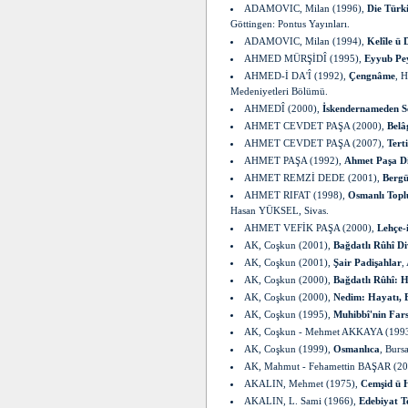
ADAMOVIC, Milan (1996),
Die Türki
Göttingen: Pontus Yayınları.
ADAMOVIC, Milan (1994),
Kelîle ü
AHMED MÜRŞİDÎ (1995),
Eyyub Pe
AHMED-İ DA'Î (1992),
Çengnâme
, 
Medeniyetleri Bölümü.
AHMEDÎ (2000),
İskendernameden S
AHMET CEVDET PAŞA (2000),
Belâ
AHMET CEVDET PAŞA (2007),
Tert
AHMET PAŞA (1992),
Ahmet Paşa D
AHMET REMZİ DEDE (2001),
Bergü
AHMET RIFAT (1998),
Osmanlı Topl
Hasan YÜKSEL, Sivas.
AHMET VEFİK PAŞA (2000),
Lehçe-
AK, Coşkun (2001),
Bağdatlı Rûhî D
AK, Coşkun (2001),
Şair Padişahlar
,
AK, Coşkun (2000),
Bağdatlı Rûhî: H
AK, Coşkun (2000),
Nedim: Hayatı, E
AK, Coşkun (1995),
Muhibbî'nin Fars
AK, Coşkun - Mehmet AKKAYA (199
AK, Coşkun (1999),
Osmanlıca
, Burs
AK, Mahmut - Fehamettin BAŞAR (20
AKALIN, Mehmet (1975),
Cemşid ü H
AKALIN, L. Sami (1966),
Edebiyat T