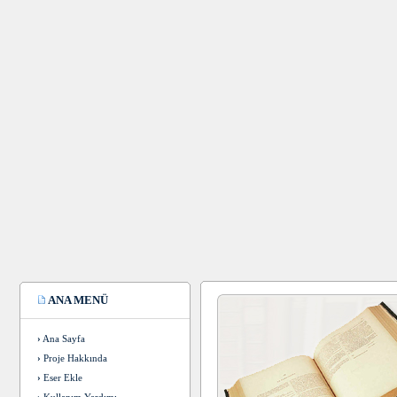
ANA MENÜ
›
Ana Sayfa
›
Proje Hakkında
›
Eser Ekle