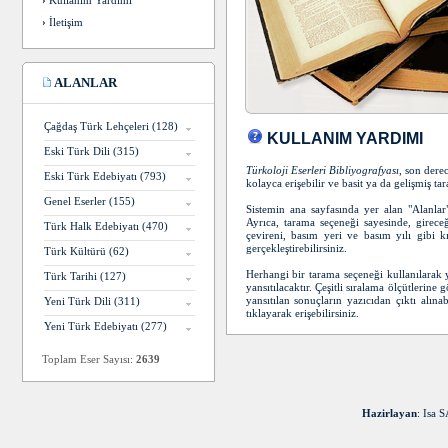
›
Kullanım Yardımı
›
İletişim
ALANLAR
Çağdaş Türk Lehçeleri (128)
KULLANIM YARDIMI
Eski Türk Dili (315)
Türkoloji Eserleri Bibliyografyası
, son derec
Eski Türk Edebiyatı (793)
kolayca erişebilir ve basit ya da gelişmiş t
Genel Eserler (155)
Sistemin ana sayfasında yer alan "Alanlar" b
Ayrıca, tarama seçeneği sayesinde, girece
Türk Halk Edebiyatı (470)
çevireni, basım yeri ve basım yılı gibi 
gerçekleştirebilirsiniz.
Türk Kültürü (62)
Herhangi bir tarama seçeneği kullanılarak y
Türk Tarihi (127)
yansıtılacaktır. Çeşitli sıralama ölçütlerine
yansıtılan sonuçların yazıcıdan çıktı alınab
Yeni Türk Dili (311)
tıklayarak erişebilirsiniz.
Yeni Türk Edebiyatı (277)
Toplam Eser Sayısı:
2639
Hazirlayan
: Isa 