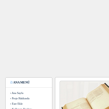
ANA MENÜ
›
Ana Sayfa
›
Proje Hakkında
›
Eser Ekle