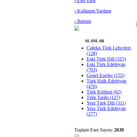
›
Eser Ekle
›
Kullanım Yardımı
›
İletişim
ALANLAR
Çağdaş Türk Lehçeleri
(128)
Eski Türk Dili (315)
Eski Türk Edebiyatı
(793)
Genel Eserler (155)
Türk Halk Edebiyatı
(470)
Türk Kültürü (62)
Türk Tarihi (127)
Yeni Türk Dili (311)
Yeni Türk Edebiyatı
(277)
Toplam Eser Sayısı:
2639