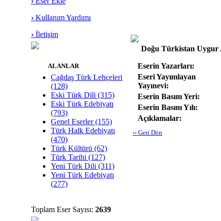
›
Eser Ekle
›
Kullanım Yardımı
›
İletişim
Doğu Türkistan Uygur 
Eserin Yazarları:
ALANLAR
Eseri Yayımlayan
Çağdaş Türk Lehçeleri
Yayınevi:
(128)
Eski Türk Dili (315)
Eserin Basım Yeri:
Eski Türk Edebiyatı
Eserin Basım Yılı:
(793)
Açıklamalar:
Genel Eserler (155)
Türk Halk Edebiyatı
‹‹ Geri Dön
(470)
Türk Kültürü (62)
Türk Tarihi (127)
Yeni Türk Dili (311)
Yeni Türk Edebiyatı
(277)
Toplam Eser Sayısı:
2639