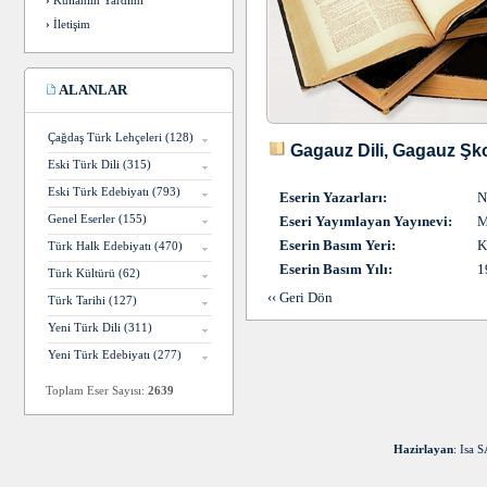
›
Kullanım Yardımı
›
İletişim
ALANLAR
Çağdaş Türk Lehçeleri (128)
Gagauz Dili, Gagauz Şkol
Eski Türk Dili (315)
Eski Türk Edebiyatı (793)
Eserin Yazarları:
N
Genel Eserler (155)
Eseri Yayımlayan Yayınevi:
M
Eserin Basım Yeri:
K
Türk Halk Edebiyatı (470)
Eserin Basım Yılı:
1
Türk Kültürü (62)
‹‹ Geri Dön
Türk Tarihi (127)
Yeni Türk Dili (311)
Yeni Türk Edebiyatı (277)
Toplam Eser Sayısı:
2639
Hazirlayan
: Isa 