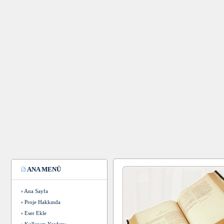
ANA MENÜ
›
Ana Sayfa
›
Proje Hakkında
›
Eser Ekle