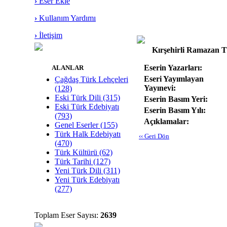
›
Eser Ekle
›
Kullanım Yardımı
›
İletişim
Kırşehirli Ramazan 
Eserin Yazarları:
ALANLAR
Eseri Yayımlayan
Çağdaş Türk Lehçeleri
Yayınevi:
(128)
Eski Türk Dili (315)
Eserin Basım Yeri:
Eski Türk Edebiyatı
Eserin Basım Yılı:
(793)
Açıklamalar:
Genel Eserler (155)
Türk Halk Edebiyatı
‹‹ Geri Dön
(470)
Türk Kültürü (62)
Türk Tarihi (127)
Yeni Türk Dili (311)
Yeni Türk Edebiyatı
(277)
Toplam Eser Sayısı:
2639