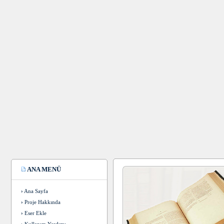
ANA MENÜ
›
Ana Sayfa
›
Proje Hakkında
›
Eser Ekle