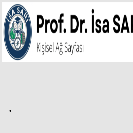
İçeriğe
atla
Facebook
Prof.
Dr.
İsa
SARI
–
Kişisel
Ağ
Sayfası
Instagram