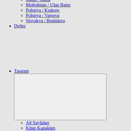
Moğolistan / Ulan Batur
Polonya / Krakow
Polonya / Varşova
Slovakya / Bratislava
Defter
Tasarım
Expand
child
menu
Ağ Sayfaları
Kitap Kapakları