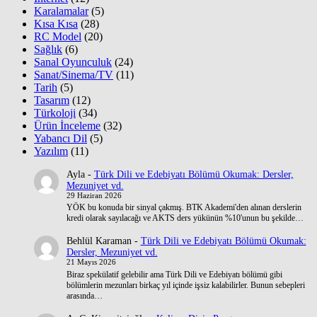
Karalamalar
(5)
Kısa Kısa
(28)
RC Model
(20)
Sağlık
(6)
Sanal Oyunculuk
(24)
Sanat/Sinema/TV
(11)
Tarih
(5)
Tasarım
(12)
Türkoloji
(34)
Ürün İnceleme
(32)
Yabancı Dil
(5)
Yazılım
(11)
Ayla
-
Türk Dili ve Edebiyatı Bölümü Okumak: Dersler,
Mezuniyet vd.
29 Haziran 2026
YÖK bu konuda bir sinyal çakmış. BTK Akademi'den alınan derslerin
kredi olarak sayılacağı ve AKTS ders yükünün %10'unun bu şekilde…
Behlül Karaman
-
Türk Dili ve Edebiyatı Bölümü Okumak:
Dersler, Mezuniyet vd.
21 Mayıs 2026
Biraz spekülatif gelebilir ama Türk Dili ve Edebiyatı bölümü gibi
bölümlerin mezunları birkaç yıl içinde işsiz kalabilirler. Bunun sebepleri
arasında…