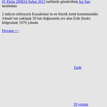
01 Ekim 2008
24 Şubat 2013
tarihinde gönderilmiş
İsa Sarı
tarafından
2 milyon nüfusuyla Kazakistan’ın en büyük kenti konumundaki
Almatı’nın yaklaşık 50 km doğusunda yer alan Esik (Issık)
bölgesinde 1970 yılında
Devamı >>
Tarih
19 yorum