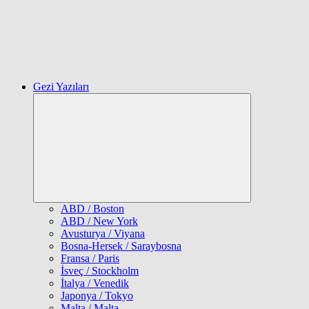
Gezi Yazıları
Expand
child
menu
ABD / Boston
ABD / New York
Avusturya / Viyana
Bosna-Hersek / Saraybosna
Fransa / Paris
İsveç / Stockholm
İtalya / Venedik
Japonya / Tokyo
Malta / Malta