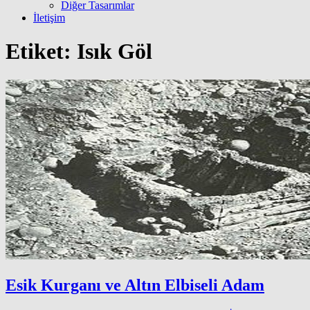
Diğer Tasarımlar
İletişim
Etiket:
Isık Göl
Esik Kurganı ve Altın Elbiseli Adam