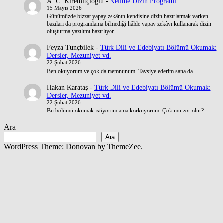
A. C. Kiremitçioğlu
-
Kelime Dizin Programı
15 Mayıs 2026
Günümüzde bizzat yapay zekânın kendisine dizin hazırlatmak varken
bazıları da programlama bilmediği hâlde yapay zekâyı kullanarak dizin
oluşturma yazılımı hazırlıyor.…
Feyza Tunçbilek
-
Türk Dili ve Edebiyatı Bölümü Okumak:
Dersler, Mezuniyet vd.
22 Şubat 2026
Ben okuyorum ve çok da memnunum. Tavsiye ederim sana da.
Hakan Karataş
-
Türk Dili ve Edebiyatı Bölümü Okumak:
Dersler, Mezuniyet vd.
22 Şubat 2026
Bu bölümü okumak istiyorum ama korkuyorum. Çok mu zor olur?
Ara
Ara
WordPress Theme: Donovan by ThemeZee.