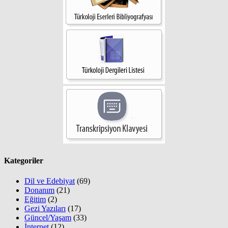
Kategoriler
Dil ve Edebiyat
(69)
Donanım
(21)
Eğitim
(2)
Gezi Yazıları
(17)
Güncel/Yaşam
(33)
İnternet
(12)