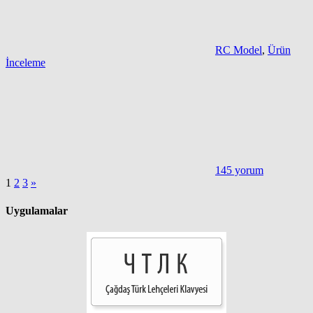
RC Model
,
Ürün
İnceleme
145 yorum
Yazı
Sonraki
1
2
3
»
yazılar
sayfalaması
Uygulamalar