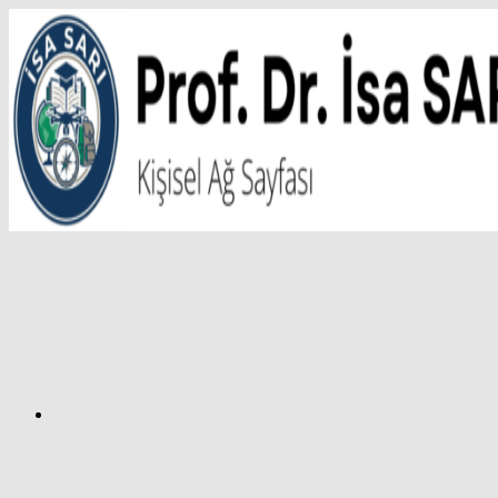
İçeriğe
atla
Facebook
Prof.
Dr.
İsa
SARI
–
Kişisel
Ağ
Sayfası
Instagram