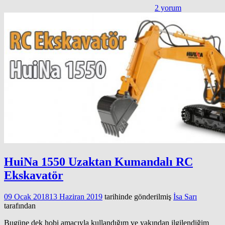
2 yorum
HuiNa 1550 Uzaktan Kumandalı RC
Ekskavatör
09 Ocak 2018
13 Haziran 2019
tarihinde gönderilmiş
İsa Sarı
tarafından
Bugüne dek hobi amacıyla kullandığım ve yakından ilgilendiğim