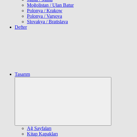
Moğolistan / Ulan Batur
Polonya / Krakow
Polonya / Varşova
Slovakya / Bratislava
Defter
Tasarım
Expand
child
menu
Ağ Sayfaları
Kitap Kapakları