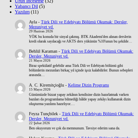
Ürün İnceleme
(32)
Yabancı Dil
(5)
Yazılım
(11)
Ayla
-
Türk Dili ve Edebiyatı Bölümü Okumak: Dersler,
Mezuniyet vd.
29 Haziran 2026
YÖK bu konuda bir sinyal çakmış. BTK Akademi'den alınan derslerin
kredi olarak sayılacağı ve AKTS ders yükünün %10'unun bu şekilde…
Behlül Karaman
-
Türk Dili ve Edebiyatı Bölümü Okumak:
Dersler, Mezuniyet vd.
21 Mayıs 2026
Biraz spekülatif gelebilir ama Türk Dili ve Edebiyatı bölümü gibi
bölümlerin mezunları birkaç yıl içinde işsiz kalabilirler. Bunun sebepleri
arasında…
A. C. Kiremitçioğlu
-
Kelime Dizin Programı
15 Mayıs 2026
Günümüzde bizzat yapay zekânın kendisine dizin hazırlatmak varken
bazıları da programlama bilmediği hâlde yapay zekâyı kullanarak dizin
oluşturma yazılımı hazırlıyor.…
Feyza Tunçbilek
-
Türk Dili ve Edebiyatı Bölümü Okumak:
Dersler, Mezuniyet vd.
22 Şubat 2026
Ben okuyorum ve çok da memnunum. Tavsiye ederim sana da.