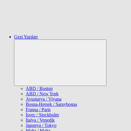
Gezi Yazıları
Expand
child
menu
ABD / Boston
ABD / New York
Avusturya / Viyana
Bosna-Hersek / Saraybosna
Fransa / Paris
İsveç / Stockholm
İtalya / Venedik
Japonya / Tokyo
Malta / Malta