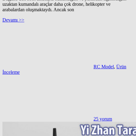
uzaktan kumandalı araçlar daha çok drone, helikopter ve
arabalardan oluşmaktaydı. Ancak son
Devamı >>
RC Model
,
Ürün
İnceleme
25 yorum