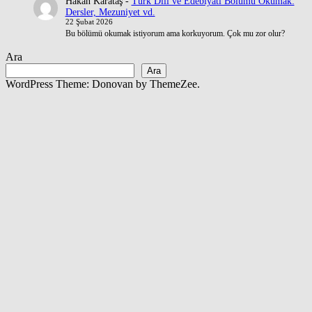
Hakan Karataş
-
Türk Dili ve Edebiyatı Bölümü Okumak:
Dersler, Mezuniyet vd.
22 Şubat 2026
Bu bölümü okumak istiyorum ama korkuyorum. Çok mu zor olur?
Ara
Ara
WordPress Theme: Donovan by ThemeZee.