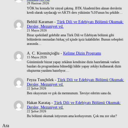
29 Haziran 2026
YÖK bu konuda bir sinyal çakmış. BTK Akademi'den alınan derslerin
kredi olarak sayılacağı ve AKTS ders yükünün %10'unun bu şekilde…
Behlül Karaman
-
Türk Dili ve Edebiyatı Bölümü Okumak:
Dersler, Mezuniyet vd.
21 Mayıs 2026
Biraz spekülatif gelebilir ama Türk Dili ve Edebiyatı bölümü gibi
bölümlerin mezunları birkaç yıl içinde işsiz kalabilirler. Bunun sebepleri
arasında…
A. C. Kiremitçioğlu
-
Kelime Dizin Programı
15 Mayıs 2026
Günümüzde bizzat yapay zekânın kendisine dizin hazırlatmak varken
bazıları da programlama bilmediği hâlde yapay zekâyı kullanarak dizin
oluşturma yazılımı hazırlıyor.…
Feyza Tunçbilek
-
Türk Dili ve Edebiyatı Bölümü Okumak:
Dersler, Mezuniyet vd.
22 Şubat 2026
Ben okuyorum ve çok da memnunum. Tavsiye ederim sana da.
Hakan Karataş
-
Türk Dili ve Edebiyatı Bölümü Okumak:
Dersler, Mezuniyet vd.
22 Şubat 2026
Bu bölümü okumak istiyorum ama korkuyorum. Çok mu zor olur?
Ara