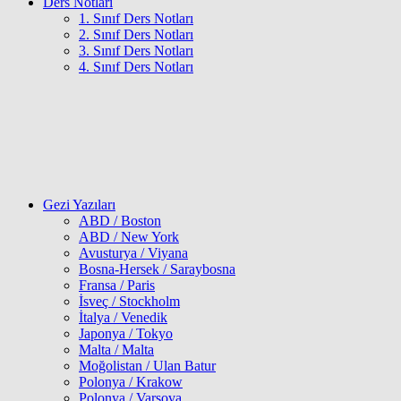
Ders Notları
1. Sınıf Ders Notları
2. Sınıf Ders Notları
3. Sınıf Ders Notları
4. Sınıf Ders Notları
Gezi Yazıları
ABD / Boston
ABD / New York
Avusturya / Viyana
Bosna-Hersek / Saraybosna
Fransa / Paris
İsveç / Stockholm
İtalya / Venedik
Japonya / Tokyo
Malta / Malta
Moğolistan / Ulan Batur
Polonya / Krakow
Polonya / Varşova