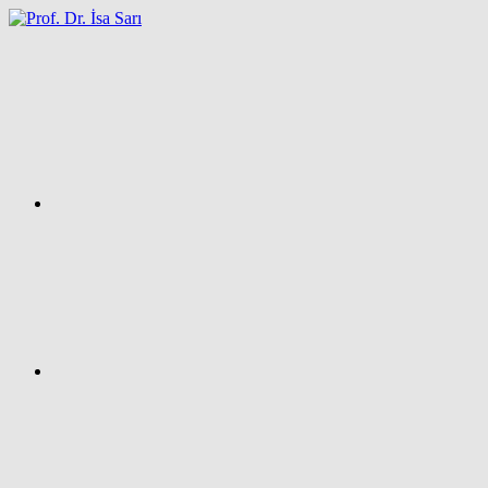
İçeriğe
atla
Facebook
Prof.
Dr.
İsa
SARI
–
Kişisel
Ağ
Sayfası
Instagram
X