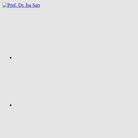
İçeriğe
atla
Facebook
Prof.
Dr.
İsa
SARI
–
Kişisel
Ağ
Sayfası
Instagram
X