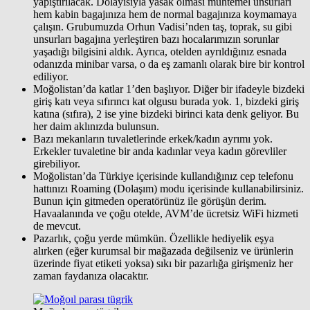
yapıştırılacak. Dolayısıyla yasak olması muhtemel unsurları
hem kabin bagajınıza hem de normal bagajınıza koymamaya
çalışın. Grubumuzda Orhun Vadisi’nden taş, toprak, su gibi
unsurları bagajına yerleştiren bazı hocalarımızın sorunlar
yaşadığı bilgisini aldık. Ayrıca, otelden ayrıldığınız esnada
odanızda minibar varsa, o da eş zamanlı olarak bire bir kontrol
ediliyor.
Moğolistan’da katlar 1’den başlıyor. Diğer bir ifadeyle bizdeki
giriş katı veya sıfırıncı kat olgusu burada yok. 1, bizdeki giriş
katına (sıfıra), 2 ise yine bizdeki birinci kata denk geliyor. Bu
her daim aklınızda bulunsun.
Bazı mekanların tuvaletlerinde erkek/kadın ayrımı yok.
Erkekler tuvaletine bir anda kadınlar veya kadın görevliler
girebiliyor.
Moğolistan’da Türkiye içerisinde kullandığınız cep telefonu
hattınızı Roaming (Dolaşım) modu içerisinde kullanabilirsiniz.
Bunun için gitmeden operatörünüz ile görüşün derim.
Havaalanında ve çoğu otelde, AVM’de ücretsiz WiFi hizmeti
de mevcut.
Pazarlık, çoğu yerde mümkün. Özellikle hediyelik eşya
alırken (eğer kurumsal bir mağazada değilseniz ve ürünlerin
üzerinde fiyat etiketi yoksa) sıkı bir pazarlığa girişmeniz her
zaman faydanıza olacaktır.