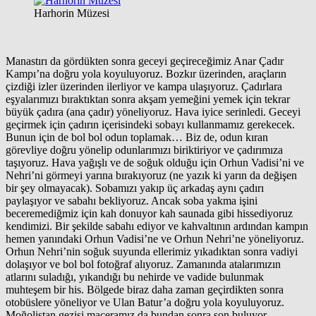
Harhorin Müzesi
Manastırı da gördükten sonra geceyi geçireceğimiz Anar Çadır
Kampı’na doğru yola koyuluyoruz. Bozkır üzerinden, araçların
çizdiği izler üzerinden ilerliyor ve kampa ulaşıyoruz. Çadırlara
eşyalarımızı bıraktıktan sonra akşam yemeğini yemek için tekrar
büyük çadıra (ana çadır) yöneliyoruz. Hava iyice serinledi. Geceyi
geçirmek için çadırın içerisindeki sobayı kullanmamız gerekecek.
Bunun için de bol bol odun toplamak… Biz de, odun kıran
görevliye doğru yönelip odunlarımızı biriktiriyor ve çadırımıza
taşıyoruz. Hava yağışlı ve de soğuk olduğu için Orhun Vadisi’ni ve
Nehri’ni görmeyi yarına bırakıyoruz (ne yazık ki yarın da değişen
bir şey olmayacak). Sobamızı yakıp üç arkadaş aynı çadırı
paylaşıyor ve sabahı bekliyoruz. Ancak soba yakma işini
beceremediğmiz için kah donuyor kah saunada gibi hissediyoruz
kendimizi. Bir şekilde sabahı ediyor ve kahvaltının ardından kampın
hemen yanındaki Orhun Vadisi’ne ve Orhun Nehri’ne yöneliyoruz.
Orhun Nehri’nin soğuk suyunda ellerimiz yıkadıktan sonra vadiyi
dolaşıyor ve bol bol fotoğraf alıyoruz. Zamanında atalarımızın
atlarını suladığı, yıkandığı bu nehirde ve vadide bulunmak
muhteşem bir his. Bölgede biraz daha zaman geçirdikten sonra
otobüslere yöneliyor ve Ulan Batur’a doğru yola koyuluyoruz.
Moğolistan gezisi maceramız da bundan sonra son buluyor.