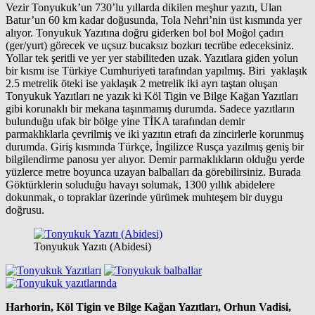
Vezir Tonyukuk’un 730’lu yıllarda dikilen meşhur yazıtı, Ulan
Batur’un 60 km kadar doğusunda, Tola Nehri’nin üst kısmında yer
alıyor. Tonyukuk Yazıtına doğru giderken bol bol Moğol çadırı
(ger/yurt) görecek ve uçsuz bucaksız bozkırı tecrübe edeceksiniz.
Yollar tek şeritli ve yer yer stabiliteden uzak. Yazıtlara giden yolun
bir kısmı ise Türkiye Cumhuriyeti tarafından yapılmış. Biri yaklaşık
2.5 metrelik öteki ise yaklaşık 2 metrelik iki ayrı taştan oluşan
Tonyukuk Yazıtları ne yazık ki Köl Tigin ve Bilge Kağan Yazıtları
gibi korunaklı bir mekana taşınmamış durumda. Sadece yazıtların
bulunduğu ufak bir bölge yine TİKA tarafından demir
parmaklıklarla çevrilmiş ve iki yazıtın etrafı da zincirlerle korunmuş
durumda. Giriş kısmında Türkçe, İngilizce Rusça yazılmış geniş bir
bilgilendirme panosu yer alıyor. Demir parmaklıkların olduğu yerde
yüzlerce metre boyunca uzayan balbalları da görebilirsiniz. Burada
Göktürklerin soluduğu havayı solumak, 1300 yıllık abidelere
dokunmak, o topraklar üzerinde yürümek muhteşem bir duygu
doğrusu.
Tonyukuk Yazıtı (Abidesi)
Harhorin, Köl Tigin ve Bilge Kağan Yazıtları, Orhun Vadisi,