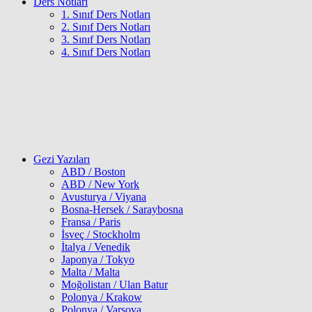
Ders Notları
1. Sınıf Ders Notları
2. Sınıf Ders Notları
3. Sınıf Ders Notları
4. Sınıf Ders Notları
Gezi Yazıları
ABD / Boston
ABD / New York
Avusturya / Viyana
Bosna-Hersek / Saraybosna
Fransa / Paris
İsveç / Stockholm
İtalya / Venedik
Japonya / Tokyo
Malta / Malta
Moğolistan / Ulan Batur
Polonya / Krakow
Polonya / Varşova