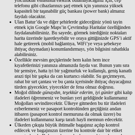
yolculuklar esnasında elektrik bulamayacağınız için, cep
telefonu gibi cihazlarınızı şarj etmek için yanınıza yüksek
kapasiteli bir taşınabilir güç bankası (power bank) almanız
faydalı olacaktır.
Ulan Batur’da ve diğer şehirlerde gideceğiniz yönü tayin
etmek için Google Maps’in Çevrimdışı Haritalar özelliğinden
faydalanabilirsiniz. Bu sayede, görmek istediğiniz noktaları
harita üzerinde işaretleyebilir ve oraya gittiğinizde GPS’i aktif
hale getirerek (mobil bağlantıya, WiFi’ye veya şebekeye
ihtiyaç duymadan) konumlandırmayı, yön bilgisini rahatlıkla
alabilirsiniz.
Özellikle mevsim geçişlerinde hem kalın hem ince
kıyafetlerinizi yanınıza almanızda fayda var. Bunun yanı sıra
bir şemsiye, hatta iyi bir yağmurluk ve kullanışlı, geniş kanatlı
arazi tipi bir şapka da can kurtarıcı olabilir. Su geçirmeyen,
rahat bir sırt çantası ve bu çanta içerisinde ihtiyaç duyacağınız
türden giyecekler, yiyecekler de fena olmaz doğrusu.
Moğol dilinde
günaydın, teşekkür ederim, iyi günler
gibi kalıp
ifadeleri öğrenmeniz ve bunları yeri geldiğinde kullanmanız
Moğolları sevindirecektir. Ülkeye gitmeden bu tür ifadeleri
ezberlemeniz ve pasaport kontrolünden geçtiğiniz andan
itibaren (pasaport kontrol memuruna da olmak üzere) bu
ifadeleri kullanmanız karşı tarafı hayli memnun edecektir.
Ülkeden çıkışta büyük ihtimalle bagajınız açılıp kontrol
edilecek ve bagajınızın üzerine bu kontrole dair bir etiket