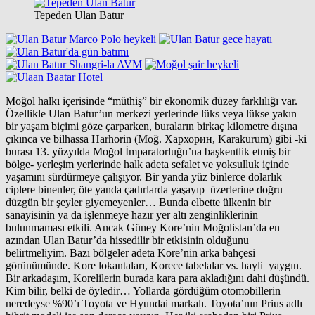
Tepeden Ulan Batur
Moğol halkı içerisinde “müthiş” bir ekonomik düzey farklılığı var.
Özellikle Ulan Batur’un merkezi yerlerinde lüks veya lükse yakın
bir yaşam biçimi göze çarparken, buraların birkaç kilometre dışına
çıkınca ve bilhassa Harhorin (Moğ. Хархорин, Karakurum) gibi -ki
burası 13. yüzyılda Moğol İmparatorluğu’na başkentlik etmiş bir
bölge- yerleşim yerlerinde halk adeta sefalet ve yoksulluk içinde
yaşamını sürdürmeye çalışıyor. Bir yanda yüz binlerce dolarlık
ciplere binenler, öte yanda çadırlarda yaşayıp üzerlerine doğru
düzgün bir şeyler giyemeyenler… Bunda elbette ülkenin bir
sanayisinin ya da işlenmeye hazır yer altı zenginliklerinin
bulunmaması etkili. Ancak Güney Kore’nin Moğolistan’da en
azından Ulan Batur’da hissedilir bir etkisinin olduğunu
belirtmeliyim. Bazı bölgeler adeta Kore’nin arka bahçesi
görünümünde. Kore lokantaları, Korece tabelalar vs. hayli yaygın.
Bir arkadaşım, Korelilerin burada kara para akladığını dahi düşündü.
Kim bilir, belki de öyledir… Yollarda gördüğüm otomobillerin
neredeyse %90’ı Toyota ve Hyundai markalı. Toyota’nın Prius adlı