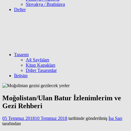
Slovakya / Bratislava
Defter
Tasarım
Ağ Sayfaları
Kitap Kapakları
Diğer Tasarımlar
İletişim
Moğolistan/Ulan Batur İzlenimlerim ve
Gezi Rehberi
05 Temmuz 2018
10 Temmuz 2018
tarihinde gönderilmiş
İsa Sarı
tarafından