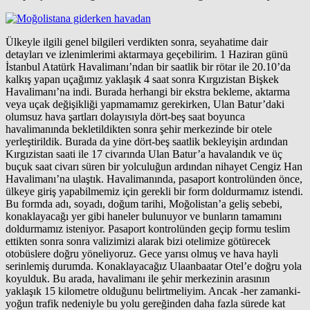
Ülkeyle ilgili genel bilgileri verdikten sonra, seyahatime dair
detayları ve izlenimlerimi aktarmaya geçebilirim. 1 Haziran günü
İstanbul Atatürk Havalimanı’ndan bir saatlik bir rötar ile 20.10’da
kalkış yapan uçağımız yaklaşık 4 saat sonra Kırgızistan Bişkek
Havalimanı’na indi. Burada herhangi bir ekstra bekleme, aktarma
veya uçak değişikliği yapmamamız gerekirken, Ulan Batur’daki
olumsuz hava şartları dolayısıyla dört-beş saat boyunca
havalimanında bekletildikten sonra şehir merkezinde bir otele
yerleştirildik. Burada da yine dört-beş saatlik bekleyişin ardından
Kırgızistan saati ile 17 civarında Ulan Batur’a havalandık ve üç
buçuk saat civarı süren bir yolculuğun ardından nihayet Cengiz Han
Havalimanı’na ulaştık. Havalimanında, pasaport kontrolünden önce,
ülkeye giriş yapabilmemiz için gerekli bir form doldurmamız istendi.
Bu formda adı, soyadı, doğum tarihi, Moğolistan’a geliş sebebi,
konaklayacağı yer gibi haneler bulunuyor ve bunların tamamını
doldurmamız isteniyor. Pasaport kontrolünden geçip formu teslim
ettikten sonra sonra valizimizi alarak bizi otelimize götürecek
otobüslere doğru yöneliyoruz. Gece yarısı olmuş ve hava hayli
serinlemiş durumda. Konaklayacağız Ulaanbaatar Otel’e doğru yola
koyulduk. Bu arada, havalimanı ile şehir merkezinin arasının
yaklaşık 15 kilometre olduğunu belirtmeliyim. Ancak -her zamanki-
yoğun trafik nedeniyle bu yolu gereğinden daha fazla sürede kat