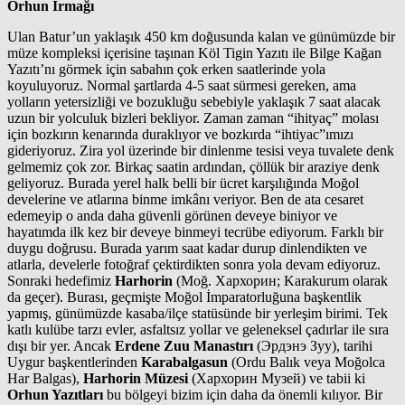
Orhun Irmağı
Ulan Batur’un yaklaşık 450 km doğusunda kalan ve günümüzde bir
müze kompleksi içerisine taşınan Köl Tigin Yazıtı ile Bilge Kağan
Yazıtı’nı görmek için sabahın çok erken saatlerinde yola
koyuluyoruz. Normal şartlarda 4-5 saat sürmesi gereken, ama
yolların yetersizliği ve bozukluğu sebebiyle yaklaşık 7 saat alacak
uzun bir yolculuk bizleri bekliyor. Zaman zaman “ihityaç” molası
için bozkırın kenarında duraklıyor ve bozkırda “ihtiyac”ımızı
gideriyoruz. Zira yol üzerinde bir dinlenme tesisi veya tuvalete denk
gelmemiz çok zor. Birkaç saatin ardından, çöllük bir araziye denk
geliyoruz. Burada yerel halk belli bir ücret karşılığında Moğol
develerine ve atlarına binme imkânı veriyor. Ben de ata cesaret
edemeyip o anda daha güvenli görünen deveye biniyor ve
hayatımda ilk kez bir deveye binmeyi tecrübe ediyorum. Farklı bir
duygu doğrusu. Burada yarım saat kadar durup dinlendikten ve
atlarla, develerle fotoğraf çektirdikten sonra yola devam ediyoruz.
Sonraki hedefimiz
Harhorin
(Moğ. Хархорин; Karakurum olarak
da geçer). Burası, geçmişte Moğol İmparatorluğuna başkentlik
yapmış, günümüzde kasaba/ilçe statüsünde bir yerleşim birimi. Tek
katlı kulübe tarzı evler, asfaltsız yollar ve geleneksel çadırlar ile sıra
dışı bir yer. Ancak
Erdene Zuu Manastırı
(Эрдэнэ Зуу), tarihi
Uygur başkentlerinden
Karabalgasun
(Ordu Balık veya Moğolca
Har Balgas),
Harhorin Müzesi
(Хархорин Музей) ve tabii ki
Orhun Yazıtları
bu bölgeyi bizim için daha da önemli kılıyor. Bir