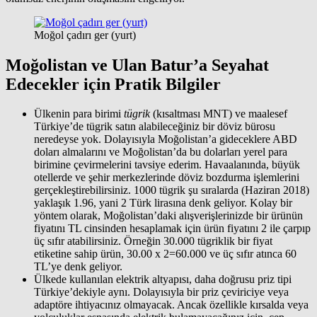
Moğol çadırı ger (yurt)
Moğolistan ve Ulan Batur’a Seyahat
Edecekler için Pratik Bilgiler
Ülkenin para birimi
tügrik
(kısaltması MNT) ve maalesef
Türkiye’de tügrik satın alabileceğiniz bir döviz bürosu
neredeyse yok. Dolayısıyla Moğolistan’a gideceklere ABD
doları almalarını ve Moğolistan’da bu dolarları yerel para
birimine çevirmelerini tavsiye ederim. Havaalanında, büyük
otellerde ve şehir merkezlerinde döviz bozdurma işlemlerini
gerçekleştirebilirsiniz. 1000 tügrik şu sıralarda (Haziran 2018)
yaklaşık 1.96, yani 2 Türk lirasına denk geliyor. Kolay bir
yöntem olarak, Moğolistan’daki alışverişlerinizde bir ürünün
fiyatını TL cinsinden hesaplamak için ürün fiyatını 2 ile çarpıp
üç sıfır atabilirsiniz. Örneğin 30.000 tügriklik bir fiyat
etiketine sahip ürün, 30.00 x 2=60.000 ve üç sıfır atınca 60
TL’ye denk geliyor.
Ülkede kullanılan elektrik altyapısı, daha doğrusu priz tipi
Türkiye’dekiyle aynı. Dolayısıyla bir priz çeviriciye veya
adaptöre ihtiyacınız olmayacak. Ancak özellikle kırsalda veya