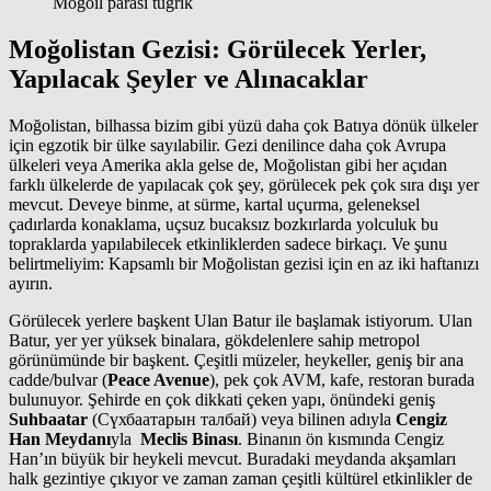
Moğoıl parası tügrik
Moğolistan Gezisi: Görülecek Yerler,
Yapılacak Şeyler ve Alınacaklar
Moğolistan, bilhassa bizim gibi yüzü daha çok Batıya dönük ülkeler
için egzotik bir ülke sayılabilir. Gezi denilince daha çok Avrupa
ülkeleri veya Amerika akla gelse de, Moğolistan gibi her açıdan
farklı ülkelerde de yapılacak çok şey, görülecek pek çok sıra dışı yer
mevcut. Deveye binme, at sürme, kartal uçurma, geleneksel
çadırlarda konaklama, uçsuz bucaksız bozkırlarda yolculuk bu
topraklarda yapılabilecek etkinliklerden sadece birkaçı. Ve şunu
belirtmeliyim: Kapsamlı bir Moğolistan gezisi için en az iki haftanızı
ayırın.
Görülecek yerlere başkent Ulan Batur ile başlamak istiyorum. Ulan
Batur, yer yer yüksek binalara, gökdelenlere sahip metropol
görünümünde bir başkent. Çeşitli müzeler, heykeller, geniş bir ana
cadde/bulvar (
Peace Avenue
), pek çok AVM, kafe, restoran burada
bulunuyor. Şehirde en çok dikkati çeken yapı, önündeki geniş
Suhbaatar
(Сүхбаатарын талбай) veya bilinen adıyla
Cengiz
Han Meydanı
yla
Meclis Binası
. Binanın ön kısmında Cengiz
Han’ın büyük bir heykeli mevcut. Buradaki meydanda akşamları
halk gezintiye çıkıyor ve zaman zaman çeşitli kültürel etkinlikler de