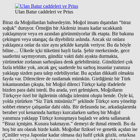
Ulan Batur caddeleri ve Prius
Biraz da Moğollardan bahsedeyim. Moğol insanı dışarıdan “biraz
soğuk” duruyor. Örneğin bir Akdeniz insanı kadar sıcakkanlı
yaklaşmıyor veya en azından görünmüyorlar ilk etapta. Bir bakıma
çekingen veya utangaç da diyebiliriz aslında. Ancak siz onlara
yaklaşınca onlar da size aynı şekilde karşılık veriyor. Bu da böyle
biline… Ülkede içki tüketimi hayli fazla. Şehir merkezinde, gece
saatlerini saymıyorum, gündüz vakti dahi ayakta durmakta,
yürümekte zorlanan sarhoşlara denk gelebilirsiniz. Gündüzleri çok
fazla tehlike yok, ancak geç saatlerde bu sarhoş insanlar yanınıza
yaklaşıp sizden para talep edebiliyorlar. Bu açıdan dikkatli olmakta
fayda var. Dilencilere de rastlamak mümkün. Girdiğimiz bir Türk
lokantasından çıkışta, bir Moğol dilenci Türkçe kalıp ifadelerle
bizden para dahi istedi. Bu arada, yeri gelmişken, Moğolların
Türkçeye özel bir ilgilerinin olduğu izlenimi oluştu bende. Öyle ki,
yolda yürürken “Siz Türk müsünüz?” şeklinde Türkçe soru yöneltip
sohbet etmeye çalışanlar dahi oldu. Bir defasında ise, arkadaşlarımla
beraber yol kenarında haritayı kurcalarken sarhoş bir Moğol
yanımıza yaklaşıp Türkçe konuşmaya başladı ve adeta sallanarak
“Biraz içmişim. Kusura bakmayın.” demeyi de ihmal etmedi. Bu da
hoş bir anı olarak bizde kaldı. Moğollar fiziksel ve genetik açıdan ise
(Çinliler veya Japonlar kadar olmasa da) hafif çekik gözlü, orta/kısa