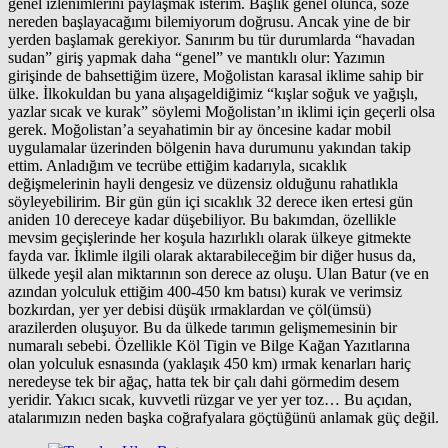
genel izlenimlerini paylaşmak isterim. Başlık genel olunca, söze
nereden başlayacağımı bilemiyorum doğrusu. Ancak yine de bir
yerden başlamak gerekiyor. Sanırım bu tür durumlarda “havadan
sudan” giriş yapmak daha “genel” ve mantıklı olur: Yazımın
girişinde de bahsettiğim üzere, Moğolistan karasal iklime sahip bir
ülke. İlkokuldan bu yana alışageldiğimiz “kışlar soğuk ve yağışlı,
yazlar sıcak ve kurak” söylemi Moğolistan’ın iklimi için geçerli olsa
gerek. Moğolistan’a seyahatimin bir ay öncesine kadar mobil
uygulamalar üzerinden bölgenin hava durumunu yakından takip
ettim. Anladığım ve tecrübe ettiğim kadarıyla, sıcaklık
değişmelerinin hayli dengesiz ve düzensiz olduğunu rahatlıkla
söyleyebilirim. Bir gün gün içi sıcaklık 32 derece iken ertesi gün
aniden 10 dereceye kadar düşebiliyor. Bu bakımdan, özellikle
mevsim geçişlerinde her koşula hazırlıklı olarak ülkeye gitmekte
fayda var. İklimle ilgili olarak aktarabileceğim bir diğer husus da,
ülkede yeşil alan miktarının son derece az oluşu. Ulan Batur (ve en
azından yolculuk ettiğim 400-450 km batısı) kurak ve verimsiz
bozkırdan, yer yer debisi düşük ırmaklardan ve çöl(ümsü)
arazilerden oluşuyor. Bu da ülkede tarımın gelişmemesinin bir
numaralı sebebi. Özellikle Köl Tigin ve Bilge Kağan Yazıtlarına
olan yolculuk esnasında (yaklaşık 450 km) ırmak kenarları hariç
neredeyse tek bir ağaç, hatta tek bir çalı dahi görmedim desem
yeridir. Yakıcı sıcak, kuvvetli rüzgar ve yer yer toz… Bu açıdan,
atalarımızın neden başka coğrafyalara göçtüğünü anlamak güç değil.