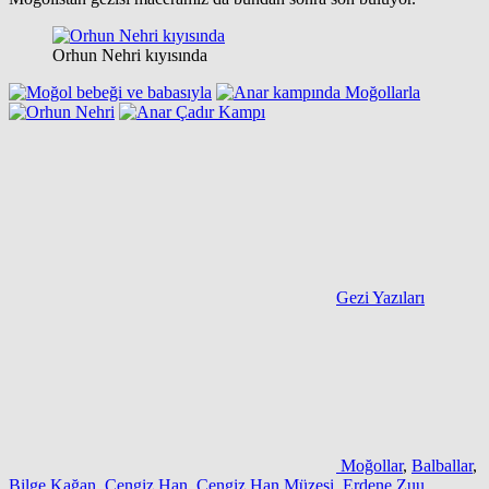
Orhun Nehri kıyısında
Gezi Yazıları
Moğollar
,
Balballar
,
Bilge Kağan
,
Cengiz Han
,
Cengiz Han Müzesi
,
Erdene Zuu