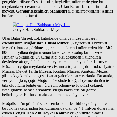
gerçekleştiriliyor. Çeşitli anıtlar, heykeller, müzeler de yine bu
meydanda ve civarında bulunabilir. Ulan Batur’da manastırlar da
mevcut.
Gandantegchinlen Manastırı
(Гандантэгчинлэн Хийд)
bunlardan en bilineni.
Cengiz Han/Suhbaatar Meydanı
Ulan Batur’da pek çok kategoride onlarca müzeyi ziyaret
edebilirsiniz.
Moğolistan Ulusal Müzesi
(Үндэсний Түүхийн
Музей), burada görülmesi gereken en önemli müzelerden biri. MÖ
800 binli yıllara değin uzanan bir envantere sahip bu müzede
Hunlar, Göktürkler, Uygurlar gibi bizi doğrudan ilgilendiren
devletlere ait çeşitli kalıntılar, heykeller, anıtlar, yazıtlar da mevcut.
Müzelerin çoğu meydanda ve civarında toplanmış durumda. Tiyatro
Müzesi, Devlet Tarihi Müzesi, Kostüm Müzesi, Anatomi Müzesi
gibi pek çok müze ve çeşitli sanat galerileri bu civarlarda. Bu arada,
yeri gelmişken, çoğu Moğol müzesinde fotoğraf çekmenin ücrete
tabi olduğunu belirteyim. Ücretini ödemeyip fotoğraf çekmek
istediğinizde hemen arkanızda kızgın bakışlarla bir görevli
belirebiliyor. Bu hususu akılda tutmanızda fayda var.
Moğolistan’ın günümüzdeki sembollerinden biri de, dünyanın en
büyük heykellerinden biri durumunda olan ve 4.1 milyon dolara mal
edilen
Cengiz Han Atlı Heykel Kompleksi
(Чингис Хааны