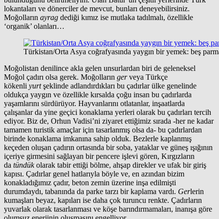
lokantaları ve dönerciler de mevcut, bunları deneyebilirsiniz.
Moğolların
ayrag
dediği kımız ise mutlaka tadılmalı, özellikle
‘organik’ olanları…
Türkistan/Orta Asya coğrafyasında yaygın bir yemek: beş par
Moğolistan denilince akla gelen unsurlardan biri de geleneksel
Moğol çadırı olsa gerek. Moğolların
ger
veya Türkçe
kökenli
yurt
şeklinde adlandırdıkları bu çadırlar ülke genelinde
oldukça yaygın ve özellikle kırsalda çoğu insan bu çadırlarda
yaşamlarını sürdürüyor. Hayvanlarını otlatanlar, inşaatlarda
çalışanlar da yine geçici konaklama yerleri olarak bu çadırları tercih
ediyor. Biz de, Orhun Vadisi’ni ziyaret ettiğimiz sırada -her ne kadar
tamamen turistik amaçlar için tasarlanmış olsa da- bu çadırlardan
birinde konaklama imkanına sahip olduk. Bezlerle kaplanmış
keçeden oluşan çadırın ortasında bir soba, yataklar ve güneş ışığının
içeriye girmesini sağlayan bir pencere işlevi gören, Kırgızların
da
tündük
olarak tabir ettiği bölme, ahşap direkler ve ufak bir giriş
kapısı. Çadırlar genel hatlarıyla böyle ve, en azından bizim
konakladığımız çadır, beton zemin üzerine inşa edilmişti
durumdaydı, tabanında da parke tarzı bir kaplama vardı.
Ger
lerin
kumaşları beyaz, kapıları ise daha çok turuncu renkte. Çadırların
yuvarlak olarak tasarlanması ve köşe barındırmamaları, inanışa göre
olumsuz enerjinin oluşmasını engelliyor.