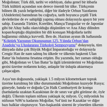
Moğolistan; Türk dili, tarihi ve edebiyatı, daha genel bir itibarla
Türk kültürü açısından son derece önemli bir ülke. Türkçenin
bilinen ilk yazılı belgelerini, diğer bir ifadeyle Orhun Yazıtlarını
(Abidelerini) barındıran bu coğrafya, tarih boyunca çeşitli Türk
devletlerine de ev sahipliği yapmış olması dolayısıyla apayrı bir yere
sahip. Esasında Türkler, Koreliler, Mançu/Tunguzlar ve de Japonlar
gibi bir Altay halkı olan/olduğu düşünülen ve Ana Altay dilinden
kopan/koptuğu düşünülen bir dili konuşan Moğollarla tarihi
bağlarımız oldukça kuvvetli. Ben de, Haziran ayının ilk haftasında
“
Köktürk Yazısının Okunuşunun 125. Yılında Orhun’dan
Anadolu’ya Uluslararası Türkoloji Sempozyumu
” dolayısıyla, tüm
dünyada daha çok Büyük Moğol İmparatorluğu ve dolayısıyla
Cengiz Han ile nam salmış bu ülkede ve ülkenin başkenti Ulan
Batur’da bulunma fırsatına eriştim. Bu yazımda, her zaman olduğu
gibi, Moğolistan ve Ulan Batur’la ilgili izlenimlerimi ve Moğolistan
gezisi üzerine notlarımı kolay, anlaşılır bir üslupla aktarmaya
çalışacağım.
Asya’nın doğusunda, yaklaşık 1.5 milyon kilometrekare toprak
üzerine kurulmuş bir ülke durumundaki Moğolistan kuzeyde Rusya;
güneyde, batıda ve doğuda Çin Halk Cumhuriyeti ile komşu
(haritalarda uzaktan Kazakistan ile de sınırı var gibi görünse de, öyle
değil). Ülkenin toplam nüfusu yaklaşık üç milyon. Üç milyonluk bu
nüfusun %96’sı kadarını Moğollar, %4’ünü ise Kazaklar ve diğer
bazı halklar oluşturuyor. Yarı-başkanlık sistemi ile yönetilen ülkenin