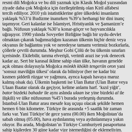
resmi dili Moğolca ve bu dili yazmak için Klasik Moğol yazısından
ziyade daha çok Moğolca için özelleştirilmiş olan Kiril alfabesi
tercih ediliyor. 2010 yılı istatistiklerine göre ülkedeki insanların
yaklaşık %53’ü Budizme inanırken %39’u herhangi bir dini inanç
taşımıyor. Geri kalanlar ise İslamiyet, Hristiyanlık ve Şamanizm’e
bağlı. Nüfusun yaklaşık %30’u konar-göçer ve hayvancılıkla
uğraşıyor. 1990 yılında Sovyetler Birliğine bağlı bir uydu-devlet
olmaktan çıkarak bağımsızlığını kazanan ülkenin hiçbir deniz veya
okyanus ile bağlantısı yok ve neredeyse tamamı verimsiz bozkırlarla,
çöllerle çevrili durumda. Meşhur Gobi Çölü de bu ülkenin sınırları
içerisinde. Ekilebilir, tarıma elverişli, verimli arazi ise yok denecek
kadar az. Sert bir karasal iklime sahip olan ülke, havanın genelde
açık olması dolayısıyla Moğolca
mönkh khökh tengeriin oron
yani
‘sonsuz maviliğin ülkesi’ olarak da biliniyor (her ne kadar biz
kısmen şiddetli rüzgar ve yağmura, ayrıca kapalı havaya maruz
kalmış olsak da). Ülkenin başkenti ise Ulan Batur (Ulan Bator veya
Ulaan Baatar olarak da geçiyor, kelime anlamı harf. ‘kızıl yiğit’,
bator
bizdeki
bahadır
ile aynı aslında
ulaan
ise yine bizdeki
al
ile
ilişkili) ve ülke nüfusunun %45’i burada yerleşmiş durumda.
İstanbul-Ulan Batur arası mesafe kuş uçuşu olacak şekilde hemen
hemen 6 bin kilometre. Türkiye ile arasında +5 saatlik bir zaman
farkı var. Yani Türkiye’de gece yarısı (00.00) iken Moğolistan’da
sabah olmuş (05.00), hava aydınlanmış veya aydınlanmaya yakın
oluyor. Bu arada, Moğolistan’ın Türkiye Cumhuriyeti pasaportuna
sahip kişilerden 30 güne kadar vize istemediğini de eklemeliyim.