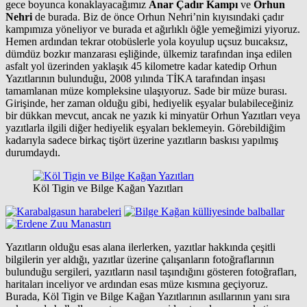
gece boyunca konaklayacağımız
Anar Çadır Kampı
ve
Orhun
Nehri
de burada. Biz de önce Orhun Nehri’nin kıyısındaki çadır
kampımıza yöneliyor ve burada et ağırlıklı öğle yemeğimizi yiyoruz.
Hemen ardından tekrar otobüslerle yola koyulup uçsuz buıcaksız,
dümdüz bozkır manzarası eşliğinde, ülkemiz tarafından inşa edilen
asfalt yol üzerinden yaklaşık 45 kilometre kadar katedip Orhun
Yazıtlarının bulunduğu, 2008 yılında TİKA tarafından inşası
tamamlanan müze kompleksine ulaşıyoruz. Sade bir müze burası.
Girişinde, her zaman olduğu gibi, hediyelik eşyalar bulabileceğiniz
bir dükkan mevcut, ancak ne yazık ki minyatür Orhun Yazıtları veya
yazıtlarla ilgili diğer hediyelik eşyaları beklemeyin. Görebildiğim
kadarıyla sadece birkaç tişört üzerine yazıtların baskısı yapılmış
durumdaydı.
Köl Tigin ve Bilge Kağan Yazıtları
Yazıtların olduğu esas alana ilerlerken, yazıtlar hakkında çeşitli
bilgilerin yer aldığı, yazıtlar üzerine çalışanların fotoğraflarının
bulunduğu sergileri, yazıtların nasıl taşındığını gösteren fotoğrafları,
haritaları inceliyor ve ardından esas müze kısmına geçiyoruz.
Burada, Köl Tigin ve Bilge Kağan Yazıtlarının asıllarının yanı sıra