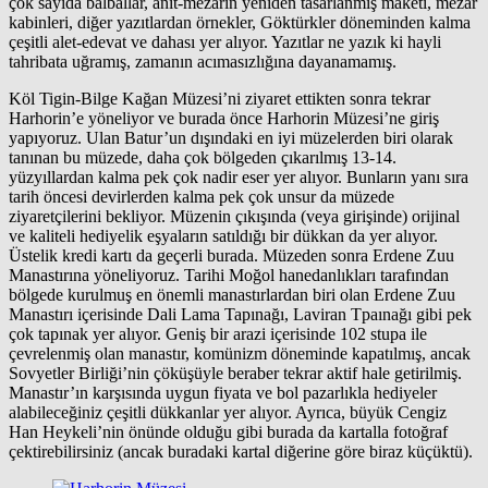
çok sayıda balballar, anıt-mezarın yeniden tasarlanmış maketi, mezar
kabinleri, diğer yazıtlardan örnekler, Göktürkler döneminden kalma
çeşitli alet-edevat ve dahası yer alıyor. Yazıtlar ne yazık ki hayli
tahribata uğramış, zamanın acımasızlığına dayanamamış.
Köl Tigin-Bilge Kağan Müzesi’ni ziyaret ettikten sonra tekrar
Harhorin’e yöneliyor ve burada önce Harhorin Müzesi’ne giriş
yapıyoruz. Ulan Batur’un dışındaki en iyi müzelerden biri olarak
tanınan bu müzede, daha çok bölgeden çıkarılmış 13-14.
yüzyıllardan kalma pek çok nadir eser yer alıyor. Bunların yanı sıra
tarih öncesi devirlerden kalma pek çok unsur da müzede
ziyaretçilerini bekliyor. Müzenin çıkışında (veya girişinde) orijinal
ve kaliteli hediyelik eşyaların satıldığı bir dükkan da yer alıyor.
Üstelik kredi kartı da geçerli burada. Müzeden sonra Erdene Zuu
Manastırına yöneliyoruz. Tarihi Moğol hanedanlıkları tarafından
bölgede kurulmuş en önemli manastırlardan biri olan Erdene Zuu
Manastırı içerisinde Dali Lama Tapınağı, Laviran Tpaınağı gibi pek
çok tapınak yer alıyor. Geniş bir arazi içerisinde 102 stupa ile
çevrelenmiş olan manastır, komünizm döneminde kapatılmış, ancak
Sovyetler Birliği’nin çöküşüyle beraber tekrar aktif hale getirilmiş.
Manastır’ın karşısında uygun fiyata ve bol pazarlıkla hediyeler
alabileceğiniz çeşitli dükkanlar yer alıyor. Ayrıca, büyük Cengiz
Han Heykeli’nin önünde olduğu gibi burada da kartalla fotoğraf
çektirebilirsiniz (ancak buradaki kartal diğerine göre biraz küçüktü).