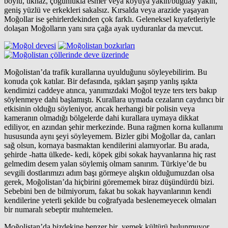
boylu, tıknaz, çoğunlukla esmer veya koyuya yakın/buğday yakın,
geniş yüzlü ve erkekleri sakalsız. Kırsalda veya arazide yaşayan
Moğollar ise şehirlerdekinden çok farklı. Geleneksel kıyafetleriyle
dolaşan Moğolların yanı sıra çağa ayak uyduranlar da mevcut.
Moğolistan’da trafik kurallarına uyulduğunu söyleyebilirim. Bu
konuda çok katılar. Bir defasında, ışıkları şaşırıp yanlış ışıkta
kendimizi caddeye atınca, yanımızdaki Moğol teyze ters ters bakıp
söylenmeye dahi başlamıştı. Kurallara uymada cezaların caydırıcı bir
etkisinin olduğu söyleniyor, ancak herhangi bir polisin veya
kameranın olmadığı bölgelerde dahi kurallara uymaya dikkat
ediliyor, en azından şehir merkezinde. Buna rağmen korna kullanımı
hususunda aynı şeyi söyleyemem. Bizler gibi Moğollar da, canları
sağ olsun, kornaya basmaktan kendilerini alamıyorlar. Bu arada,
şehirde -hatta ülkede- kedi, köpek gibi sokak hayvanlarına hiç rast
gelmedim desem yalan söylemiş olmam sanırım. Türkiye’de bu
sevgili dostlarımızı adım başı görmeye alışkın olduğumuzdan olsa
gerek, Moğolistan’da hiçbirini görememek biraz düşündürdü bizi.
Sebebini ben de bilmiyorum, fakat bu sokak hayvanlarının kendi
kendilerine yeterli şekilde bu coğrafyada beslenemeyecek olmaları
bir numaralı sebeptir muhtemelen.
Moğolistan’da bizdekine benzer bir yemek kültürü bulunmuyor.