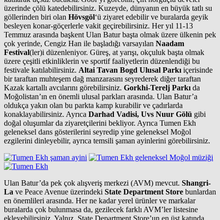
üzerinde çölü katedebilirsiniz. Kuzeyde, dünyanın en büyük tatlı su
göllerinden biri olan
Hövsgöl
‘ü ziyaret edebilir ve buralarda geyik
besleyen konar-göçerlerle vakit geçirebilirsiniz. Her yıl 11-13
Temmuz arasında başkent Ulan Batur başta olmak üzere ülkenin pek
çok yerinde, Cengiz Han ile başladığı varsayılan
Naadam
Festival
(ler)i düzenleniyor. Güreş, at yarışı, okçuluk başta olmak
üzere çeşitli etkinliklerin ve sportif faaliyetlerin düzenlendiği bu
festivale katılabilirsiniz.
Altai Tavan Bogd Ulusal Parkı
içerisinde
bir taraftan muhteşem dağ manzarasını seyrederek diğer taraftan
Kazak kartallı avcılarını görebilirsiniz.
Gorkhi-Terelj Parkı
da
Moğolistan’ın en önemli ulusal parkları arasında. Ulan Batur’a
oldukça yakın olan bu parkta kamp kurabilir ve çadırlarda
konaklayabilirsiniz. Ayrıca
Darhad Vadisi, Uvs Nuur Gölü
gibi
doğal oluşumlar da ziyaretçilerini bekliyor. Ayrıca Tumen Ekh
geleneksel dans gösterilerini seyredip yine geleneksel Moğol
ezgilerini dinleyebilir, ayrıca temsili şaman ayinlerini görebilirsiniz.
Ulan Batur’da pek çok alışveriş merkezi (AVM) mevcut.
Shangri-
La
ve Peace Avenue üzerindeki
State Department Store
bunlardan
en önemlileri arasında. Her ne kadar yerel ürünler ve markalar
buralarda çok bulunmasa da, gezilecek farklı AVM’ler listesine
ekleyebilirsiniz. Yalnız, State Department Store’un en üst katında