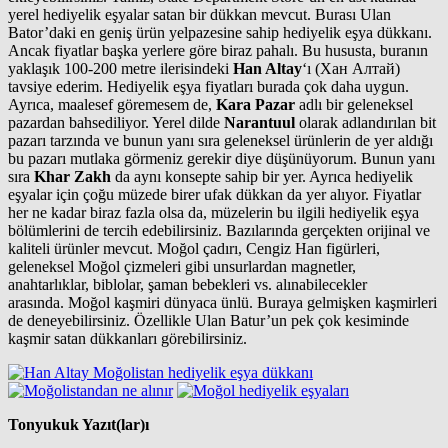
yerel hediyelik eşyalar satan bir dükkan mevcut. Burası Ulan
Bator’daki en geniş ürün yelpazesine sahip hediyelik eşya dükkanı.
Ancak fiyatlar başka yerlere göre biraz pahalı. Bu hususta, buranın
yaklaşık 100-200 metre ilerisindeki
Han Altay
‘ı (Xaн Aлтaй)
tavsiye ederim. Hediyelik eşya fiyatları burada çok daha uygun.
Ayrıca, maalesef göremesem de,
Kara Pazar
adlı bir geleneksel
pazardan bahsediliyor. Yerel dilde
Narantuul
olarak adlandırılan bit
pazarı tarzında ve bunun yanı sıra geleneksel ürünlerin de yer aldığı
bu pazarı mutlaka görmeniz gerekir diye düşünüyorum. Bunun yanı
sıra
Khar Zakh
da aynı konsepte sahip bir yer. Ayrıca hediyelik
eşyalar için çoğu müzede birer ufak dükkan da yer alıyor. Fiyatlar
her ne kadar biraz fazla olsa da, müzelerin bu ilgili hediyelik eşya
bölümlerini de tercih edebilirsiniz. Bazılarında gerçekten orijinal ve
kaliteli ürünler mevcut. Moğol çadırı, Cengiz Han figürleri,
geleneksel Moğol çizmeleri gibi unsurlardan magnetler,
anahtarlıklar, biblolar, şaman bebekleri vs. alınabilecekler
arasında. Moğol kaşmiri dünyaca ünlü. Buraya gelmişken kaşmirleri
de deneyebilirsiniz. Özellikle Ulan Batur’un pek çok kesiminde
kaşmir satan dükkanları görebilirsiniz.
Tonyukuk Yazıt(lar)ı