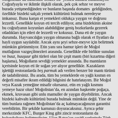
Coğrafyayla ve iklimle ilişkili olarak, pek çok sebze ve meyve
burada yetişmediğinden ve bunların başında domates geldiğinden,
özellikle bizdeki salçalı yemek kültürünü bulmak neredeyse
imkansız. Buna karşın et yemekleri oldukça yaygın ve doğrusu
lezzetli. Genellikle koyun eti tercih ediliyor, ama bizdekinin aksine
bu coğrafyanın koyunları alabildiğine geniş bozkırlarda gezerek
otladıkları için etleri de lezzetli ve kokusuz. Dana eti de yaygın
durumda. Hayvancılığın yaygın olmasına bağlı olarak et fiyatları da
hayli uygun sayılabilir. Ancak aynı şeyi sebze-meyve için belirtmek
mümkün görünmüyor. Etin yanı sıra hamur işleri de Moğol
mutfağının vazgeçilmezleri arasında. Genellikle etle birlikte sunulan
ve
buuz, huuşuur
gibi türleri olan bir çeşit mantı (biri kızartma diğeri
haşlama), Moğolların sevdiği yemekler arasında. Bu mantıların
içerisinde koyun eti ile soğan yer alıyor genellikle. Kazakların
işlettiği restoranlarda
beş parmak
adı verilen benzer bir mantı türünü
de tadabilirsiniz. Bu arada, tüm bu yemeklerde en yağlı kısmın en
değerli misafire ikram edildiği bilgisini de hatırlatayım. Bir Moğol
veya Kazak yemeğine misafir olursanız, etin en yağlı kısmını
yemeye hazır olun! Moğolistan’da, en azından başkentte poğaça,
ekmek, kruvasan gibi unlu mamuller de yaygın diyebilirim. Ancak
bizdeki kahvaltı kültürünü burada bulmak mümkün değil. Yine de
tüm bunlara rağmen Moğolistan’da aç kalmayacağınızın garantisi
verebilirim. Bir şekilde karnınızı doyuracaksınız. Ayrıca şehir
merkezinde KFC, Burger King gibi zincir restoranların da
bulunduğunu belirtmeliyim. Ulan Batur’un çeşitli yerlerinde Türk