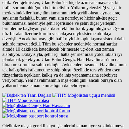
ettik. Yeri gelmişken, Ulan Batur’da hiç de azımsanamayacak bir
trafik sorunu olduğunu belirtmeliyim. Yolların yetersizliği ve şehir
merkezindekiler hariç tüm tamamının tek şeritli oluşu, ayrıca araç
sayısının fazlalığı, bunun yanı sıra neredeyse hiçbir alt-üst geçit
bulunmaması nedeniyle şehir içerisinde ve şehri diğer yerleşim
birimlerine bağlayan yollarda sürekli bir trafik yoğunluğu var. Şehir
düz bir alan üzerine kurulu ve açıkçası raylı sisteme oldukça
elverişli. Ancak tramvay gibi hafif raylı bir toplu taşıma sistemi dahi
şehirde mevcut değil. Tüm bu sebepler nedeniyle normal şartlar
altında 10 dakikada katedilecek bir mesafe üç-dört katı zaman
alabiliyor. Dolayısıyla, şehir içi, hatta şehirler arası yolculukları iyi
planlamak gerekiyor. Ulan Batur Cengiz Han Havalimanı’nın da
birtakım sorunlara sahip olduğu söylenenler arasında. Havalimanının
tek kalkış/iniş istikametine sahip oluşu, özellikle ters yönden esen
rüzgarlarda uçakların kalkış ya da iniş yapamamasına sebebiyet
veriyormuş. Yeni havalimanının inşa edildiğini, ancak buraya olan
yolların henüz tamamlanmadığını da belirteyim.
Otelimize ulaşıp gerekli kayıt işlemlerini tamamlıyor ve dinlenmeye