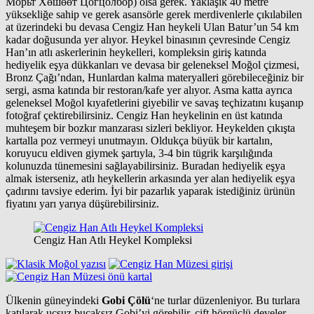
Морьт Хөшөөт Цогцолбор) olsa gerek. Yaklaşık 40 metre
yüksekliğe sahip ve gerek asansörle gerek merdivenlerle çıkılabilen
at üzerindeki bu devasa Cengiz Han heykeli Ulan Batur’un 54 km
kadar doğusunda yer alıyor. Heykel binasının çevresinde Cengiz
Han’ın atlı askerlerinin heykelleri, kompleksin giriş katında
hediyelik eşya dükkanları ve devasa bir geleneksel Moğol çizmesi,
Bronz Çağı’ndan, Hunlardan kalma materyalleri görebileceğiniz bir
sergi, asma katında bir restoran/kafe yer alıyor. Asma katta ayrıca
geleneksel Moğol kıyafetlerini giyebilir ve savaş teçhizatını kuşanıp
fotoğraf çektirebilirsiniz. Cengiz Han heykelinin en üst katında
muhteşem bir bozkır manzarası sizleri bekliyor. Heykelden çıkışta
kartalla poz vermeyi unutmayın. Oldukça büyük bir kartalın,
koruyucu eldiven giymek şartıyla, 3-4 bin tügrik karşılığında
kolunuzda tünemesini sağlayabilirsiniz. Buradan hediyelik eşya
almak isterseniz, atlı heykellerin arkasında yer alan hediyelik eşya
çadırını tavsiye ederim. İyi bir pazarlık yaparak istediğiniz ürünün
fiyatını yarı yarıya düşürebilirsiniz.
Cengiz Han Atlı Heykel Kompleksi
Ülkenin güneyindeki
Gobi Çölü
‘ne turlar düzenleniyor. Bu turlara
katılarak uçsuz bucaksız Gobi’yi görebilir, çift hörgüçlü develer