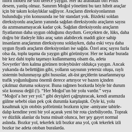
hibrit modeli ise son derece yaygın. Her iki arabadan biri Prius
desem, yanlış olmaz. Sanırım Moğol yönetimi bu tarz hibrit araçlar
için bir takım kolaylıklar sağlıyor. Araçların direksiyonlarının
bulunduğu yön konusunda ise bir standart yok. Bizdeki soldan
direksiyonlu araçların yanında sağdan direksiyonlu araçların sayısı
da azımsanamayacak kadar çok. Sağdan direksiyonlu araçların
fiyatlarının daha uygun olduğunu duydum. Gerçekten de, lüks, daha
doğru bir ifadeyle lüks araç satın alabilecek maddi güce sahip
insanların araçlarının direksiyonu soldayken, daha eski veya daha
uygun fiyatlı araçların direksiyonları ise sağda. Özel araç sayısı fazla
olsa da, toplu taşıma da yaygın gibi görünüyor. Her ne kadar burada
bir kez dahi toplu taşımayı kullanmamış olsam da, adeta
Sovyetler’den kalma görünen troleybüsler oldukça yaygın. Ancak
yukarıda da belirttiğim gibi, yolların sayısının yetersiz oluşu, raylı
sistemin bulunmayışı gibi hususlar, alt-üst geçitlerin tasarlanmayışı
trafik yoğunluğunu önemli derece artırıyor ve bazen içinden
çıkılmaz duruma sokuyor. Buna rağmen bozkırda böyle bir durum
söz konusu değil (!). “Her Moğol’un bir yolu vardır.” veya
“Moğol’a her yer yol.” gibi deyişleri çağrıştıracak, kendi aramızda
gülme sebebi olan pek çok durumla karşılaştık. Öyle ki, yolu
kısaltmak için otobüs şoförümüz bozkırın içine -amiyane tabirle-
dalıp kendine yeni bir yol açarak yeni bir rota çizebiliyordu. Toprak
ve düzlük alanlar da buna müsait olunca, her şey gayet normal
aslında. Bozkır yol, tekerlek izli bozkır ana yol, çok tekerlek izli
bozkır ise adeta otoban buralarda.