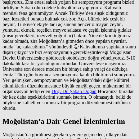
başlıyoruz. Zira ertesi sabah yoğun bir sempozyum programı bizleri
bekliyor. Sabah olup otelde kahvaltımızı yapıyoruz. Kahvaltı
menüsü fena görünmüyor. Ancak Türkiye’den alışık olduğumuz
bazı lezzetleri burada bulmak çok zor. Açık büfede tek çeşit bir
peynir, Türkiye’dekiyle tadı açısından benzer olmayan zeytin,
yumurta, ekmek, reçeller, meyve salatası ve çeşitli işlenmiş gıdalar
(mısır gevrekleri, meyveli yoğurtlar) hakim. Yine de korktuğumuz
kadar olmadı, zira Moğolistan’a gitmeden önce yapılan uyarılar,
orada “aç kalacağımız” yönündeydi 🙂 Kahvaltımızı yaptıktan sonra
dışarı çıkıyor ve bizi sempozyumun gerçekleştirileceği Moğolistan
Devlet Üniversitesine götürecek otobüslere doğru yöneliyoruz. 5-10
dakikalık kısa bir yolculuğun ardından Üniversiteye ulaşıyoruz.
Üniversite son derece modern bir binaya sahip ve içi de oldukça
temiz. Tüm gün boyunca sempozyuma katılıp bildirimizi sunuyoruz.
Yeri gelmişken, sempozyumun ve Moğolistan’daki diğer kültürel
etkinliklerin düzenlenmesinde büyük emeği geçen, mükemmel bir
organizasyon tertip eden
Doç. Dr. Şaban Doğan
Hocamıza buradan
bir kez daha teşekkürlerimi sunmak isterim. O olmasaydı, belki de
böylesine kaliteli ve sorunsuz bir program düzenlenmesi imkânsız
olurdu.
Moğolistan’a Dair Genel İzlenimlerim
Moğolistan’da görülmesi gereken yerlere geçmeden, ülkeye dair