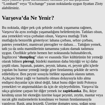
“Lombard” veya “Exchange” yazan noktalarda uygun fiyattan Zloty
alabilirsiniz.
Varşova’da Ne Yenir?
Bu noktada, diğer pek çok şehirde zorluk yaşamama rağmen,
Varşova’da aynı zorluğu yaşamadığımı belirtlemiyim. Tatlıları olsun,
ana yemekleri veya çorbaları olsun, Varşova mutfağı Türk
mutfağıyla benzerlik gösteriyor: lahana çorbası, sebze çorbası,
patetes yemekleri, mantıvari pierogiler ve dahası… Tattığım yemek,
tatlı ya da unlu mamüllerinin tamamına yakını damak tadımıza
uygun. Özellikle şehrin hemen her noktasında bulunabilecek,
İngilizcesi “
dumpling
” olan ve esasında Slav kültürünün bir yemeği
olarak bilinen
pierogi
,
bizdeki mantının daha büyüğü ve içi daha
çeşitli olanı. Ispanak, patates, peynir, lahana, et, peynir gibi içlerle
yapılan bu hamur yemeği isteğe göre fırınlanmış şekilde de servis
edilebiliyor. Ben peynir sosuyla birlikte ıspanaklı olanını tattım.
Açıkçası biraz yağlı ve hamurlu olması dolayısıyla kilo alma
endişesi duyanlar için ideal değil, fakat bunu diğer ünlü Polonya
yemekleri ve atıştırmalıkları da için de söyleyebilirim. Varşova’da
sıkça gözüme çarpan bir diğer yemek ise
zapiekanka
. Bu, ikiye
kesilmiş uzun bir ekmeğin üzerine kaşar peyniri, zeytin, mantar veya
sucuk gibi malzemelerin konulması ve bunun fırınlanmasıyla
yapılıyor. Basit, ama lezzetli. Üzerine domates sosu, soğan sosu