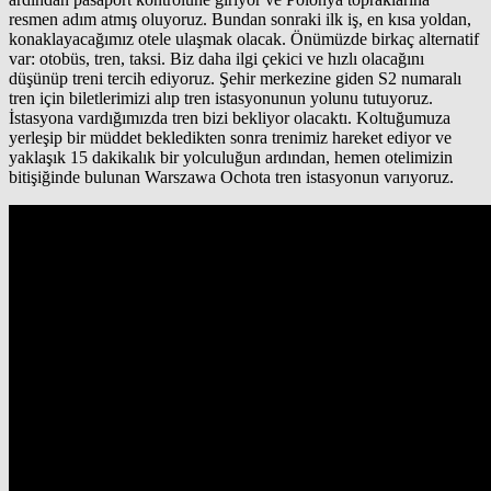
resmen adım atmış oluyoruz. Bundan sonraki ilk iş, en kısa yoldan,
konaklayacağımız otele ulaşmak olacak. Önümüzde birkaç alternatif
var: otobüs, tren, taksi. Biz daha ilgi çekici ve hızlı olacağını
düşünüp treni tercih ediyoruz. Şehir merkezine giden S2 numaralı
tren için biletlerimizi alıp tren istasyonunun yolunu tutuyoruz.
İstasyona vardığımızda tren bizi bekliyor olacaktı. Koltuğumuza
yerleşip bir müddet bekledikten sonra trenimiz hareket ediyor ve
yaklaşık 15 dakikalık bir yolculuğun ardından, hemen otelimizin
bitişiğinde bulunan Warszawa Ochota tren istasyonun varıyoruz.