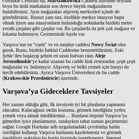
Özellikle Centrum’da,
Marszałkowska
Caddesi üzerinde boydan
boya bu ünlü markaların son derece büyük mağazalarını
bulabilirsiniz. Aynı mağazaları alışveriş merkezleri içinde de
görebilirsiniz. Bunun yanı sıra, özellikle merkez istasyon başta
olmak üzere ana istasyonların bulunduğu noktalarda bizdeki metro
yeraltı çarşıları gibi çarşılar var. Bu çarşılarda da pek çok mağaza ve
lokanta bulunuyor. Gezmenizde fayda var.
Varşova’nın en “canlı” ve en meşhur caddesi
Nowy Świat
olsa
gerek. Bunu, bizdeki İstiklal Caddesine benzetebilirsiniz. Eski
Şehir’den başlayıp şehrin en uzun bulvarı olan
Aleje
Jerozolimskie
‘ye kadar uzanan bu cadde lüsk restoranlar, çeşit çeşit
mağazalar vs. bulunuyor. Alışveriş ve belki yemek için burayı da
tercih edebilirsiniz. Ayrıca Varşova Üniversitesi de bu cadde
(
Krakowskie Przedmieście
) üzerinde.
Varşova’ya Gideceklere Tavsiyeler
Her zaman olduğu gibi, ilk tavsiyem iyi bir planlama yapmanız
olacaktır. Kalacağınız otelin konumu, görmek istediğiniz yerler,
yemek veya almak istedikleriniz… Bunların hepsini Varşova’ya
gitmeden iyice planlamanız, oradayken rahat zaman geçirmenizi
sağlar. Google Haritalar adlı uygulamadaki çevrimdışı harita
özelliğini kullanıp Varşova haritasını kaydetmeniz ve görmek
istediğiniz noktaları bu harita üzerinde işaretlemeniz, İnternet