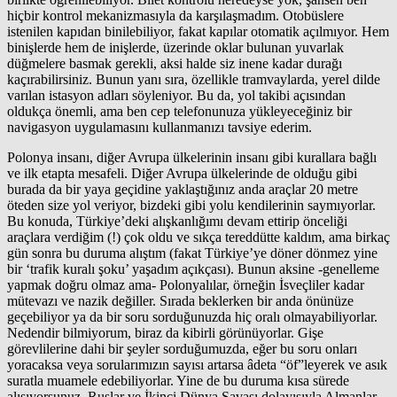
hiçbir kontrol mekanizmasıyla da karşılaşmadım. Otobüslere
istenilen kapıdan binilebiliyor, fakat kapılar otomatik açılmıyor. Hem
binişlerde hem de inişlerde, üzerinde oklar bulunan yuvarlak
düğmelere basmak gerekli, aksi halde siz inene kadar durağı
kaçırabilirsiniz. Bunun yanı sıra, özellikle tramvaylarda, yerel dilde
varılan istasyon adları söyleniyor. Bu da, yol takibi açısından
oldukça önemli, ama ben cep telefonunuza yükleyeceğiniz bir
navigasyon uygulamasını kullanmanızı tavsiye ederim.
Polonya insanı, diğer Avrupa ülkelerinin insanı gibi kurallara bağlı
ve ilk etapta mesafeli. Diğer Avrupa ülkelerinde de olduğu gibi
burada da bir yaya geçidine yaklaştığınız anda araçlar 20 metre
öteden size yol veriyor, bizdeki gibi yolu kendilerinin saymıyorlar.
Bu konuda, Türkiye’deki alışkanlığımı devam ettirip önceliği
araçlara verdiğim (!) çok oldu ve sıkça tereddütte kaldım, ama birkaç
gün sonra bu duruma alıştım (fakat Türkiye’ye döner dönmez yine
bir ‘trafik kuralı şoku’ yaşadım açıkçası). Bunun aksine -genelleme
yapmak doğru olmaz ama- Polonyalılar, örneğin İsveçliler kadar
mütevazı ve nazik değiller. Sırada beklerken bir anda önünüze
geçebiliyor ya da bir soru sorduğunuzda hiç oralı olmayabiliyorlar.
Nedendir bilmiyorum, biraz da kibirli görünüyorlar. Gişe
görevlilerine dahi bir şeyler sorduğumuzda, eğer bu soru onları
yoracaksa veya sorularımızın sayısı artarsa âdeta “öf”leyerek ve asık
suratla muamele edebiliyorlar. Yine de bu duruma kısa sürede
alışıyorsunuz. Ruslar ve İkinci Dünya Savaşı dolayısıyla Almanlar