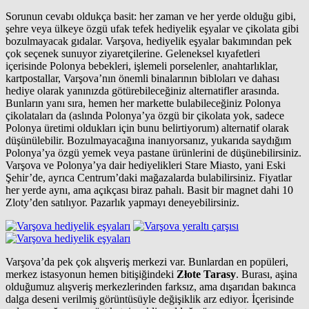
Sorunun cevabı oldukça basit: her zaman ve her yerde olduğu gibi,
şehre veya ülkeye özgü ufak tefek hediyelik eşyalar ve çikolata gibi
bozulmayacak gıdalar. Varşova, hediyelik eşyalar bakımından pek
çok seçenek sunuyor ziyaretçilerine. Geleneksel kıyafetleri
içerisinde Polonya bebekleri, işlemeli porselenler, anahtarlıklar,
kartpostallar, Varşova’nın önemli binalarının bibloları ve dahası
hediye olarak yanınızda götürebileceğiniz alternatifler arasında.
Bunların yanı sıra, hemen her markette bulabileceğiniz Polonya
çikolataları da (aslında Polonya’ya özgü bir çikolata yok, sadece
Polonya üretimi oldukları için bunu belirtiyorum) alternatif olarak
düşünülebilir. Bozulmayacağına inanıyorsanız, yukarıda saydığım
Polonya’ya özgü yemek veya pastane ürünlerini de düşünebilirsiniz.
Varşova ve Polonya’ya dair hediyelikleri Stare Miasto, yani Eski
Şehir’de, ayrıca Centrum’daki mağazalarda bulabilirsiniz. Fiyatlar
her yerde aynı, ama açıkçası biraz pahalı. Basit bir magnet dahi 10
Zloty’den satılıyor. Pazarlık yapmayı deneyebilirsiniz.
Varşova’da pek çok alışveriş merkezi var. Bunlardan en popüleri,
merkez istasyonun hemen bitişiğindeki
Złote Tarasy
. Burası, aşina
olduğumuz alışveriş merkezlerinden farksız, ama dışarıdan bakınca
dalga deseni verilmiş görüntüsüyle değişiklik arz ediyor. İçerisinde