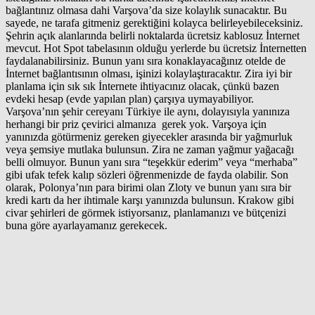
bağlantınız olmasa dahi Varşova’da size kolaylık sunacaktır. Bu
sayede, ne tarafa gitmeniz gerektiğini kolayca belirleyebileceksiniz.
Şehrin açık alanlarında belirli noktalarda ücretsiz kablosuz İnternet
mevcut. Hot Spot tabelasının olduğu yerlerde bu ücretsiz İnternetten
faydalanabilirsiniz. Bunun yanı sıra konaklayacağınız otelde de
İnternet bağlantısının olması, işinizi kolaylaştıracaktır. Zira iyi bir
planlama için sık sık İnternete ihtiyacınız olacak, çünkü bazen
evdeki hesap (evde yapılan plan) çarşıya uymayabiliyor.
Varşova’nın şehir cereyanı Türkiye ile aynı, dolayısıyla yanınıza
herhangi bir priz çevirici almanıza gerek yok. Varşoya için
yanınızda götürmeniz gereken giyecekler arasında bir yağmurluk
veya şemsiye mutlaka bulunsun. Zira ne zaman yağmur yağacağı
belli olmuyor. Bunun yanı sıra “teşekkür ederim” veya “merhaba”
gibi ufak tefek kalıp sözleri öğrenmenizde de fayda olabilir. Son
olarak, Polonya’nın para birimi olan Zloty ve bunun yanı sıra bir
kredi kartı da her ihtimale karşı yanınızda bulunsun. Krakow gibi
civar şehirleri de görmek istiyorsanız, planlamanızı ve bütçenizi
buna göre ayarlayamanız gerekecek.