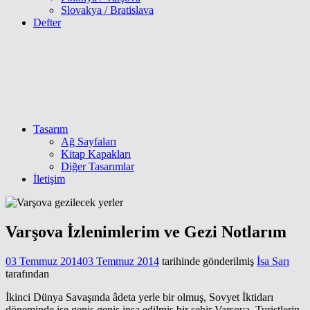
Slovakya / Bratislava
Defter
Tasarım
Ağ Sayfaları
Kitap Kapakları
Diğer Tasarımlar
İletişim
Varşova İzlenimlerim ve Gezi Notlarım
03 Temmuz 2014
03 Temmuz 2014
tarihinde gönderilmiş
İsa Sarı
tarafından
İkinci Dünya Savaşında âdeta yerle bir olmuş, Sovyet İktidarı
döneminde ise geniş geniş inşa edilmiş bir şehir Varşova. Turistlerin