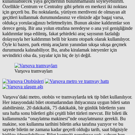
kullanılabilecek yaya geçitlerinin bulunmamasını söyleyebilirim.
Özellikle Centrum ve Centralny gibi şehrin en merkezi iki noktası
için geçerli bu. Bu noktalarda, yürüyen merdiveni de olmayan alt
geçitleri kullanmak durumundasınız ve elinizde ağır bagaj varsa,
oldukça yorulacağınızı belirtmeliyim. Bunun aksine kaldırımlar son
derece geniş. Bir ana yolun etrafına neredeyse o ana yol genişliğinde
kaldırımlar inşa edilmiş, fakat şehirdeki araç sayısının fazlalığı
dolayısıyla her kaldırımın belli bir kısmı otopark olarak kullanılıyor.
Öyle ki bazen, park etmiş araçların yanından sıkışa sıkışa geçmek
durumunda kalınabiliyor. Bu, araba kiralamak isteyenler için
sevindirici olsa da, yayalar için hiç de iyi değil.
Varşova tramvayları
Varşova’daki metro, otobüs ve tramvaylarda tek tip bilet kullanılıyor.
Her istasyondaki bilet otomatlarından ihtiyacınıza uygun bileti satın
alabilirsiniz. 20 dakikalık, 75 dakikalık, bir günlük biletlerin yanı
sıra hafta sonu biletleri gibi çeşitli bilet türleri mevcut. Bir bileti ilk
kullanımızda “onaylatma makinesi”nde onaylatmanız gerekli. Bu
makine, son kullanma tarihini biletin arka tarafına yazıyor ve bu
sayede biletin ne zamana kadar geçerli olduğu tarih, saat bilgisiyle
birlikte öğrenilebiliyor. Bilet kontrolü neredeyse yok, şahsen ben