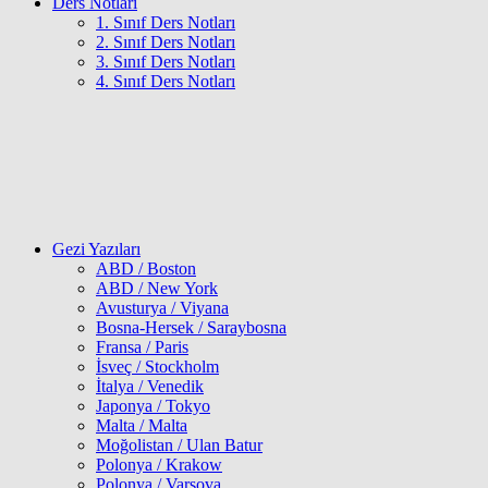
Ders Notları
1. Sınıf Ders Notları
2. Sınıf Ders Notları
3. Sınıf Ders Notları
4. Sınıf Ders Notları
Gezi Yazıları
ABD / Boston
ABD / New York
Avusturya / Viyana
Bosna-Hersek / Saraybosna
Fransa / Paris
İsveç / Stockholm
İtalya / Venedik
Japonya / Tokyo
Malta / Malta
Moğolistan / Ulan Batur
Polonya / Krakow
Polonya / Varşova