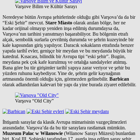
Varşove Bilim ve Kültür Sarayı
Neredeyse bütün Avrupa şehirlerinde olduğu gibi Varşova’da da bir
“Eski Şehir” mevcut.
Stare Miasto
olarak anılan bölge, her ne
kadar orijinal olmayıp yeniden inşa edilmiş durumdaysa da,
Varşova’nın tarihini yansıtmayı başarabiliyor. Bu bölgenin etrafı
alçak, sembolik surlarla çevrilmiş durumda ve şehrin kuzeyinde bir
kale kapısından giriş yapılıyor. Daracık sokakların etrafında benzer
yapıda tarihî evler, genişçe bir meydan ve bu meydanda büyük bir
katedral. Kısacası, bilindik bir Avrupa tipi “eski şehir”. Bugün,
meydana pek çok kafe kurulmuş ve ortalığa sandalyeler atılmış.
Bana göre bu tür girişimler tarihî yapıya zarar veriyor ve şehir bu
yüzden ruhunu kaybediyor. Yine de, şehrin gelir kaynağının
artmasında önemli olduğu için, görmezden gelinebilir.
Barbican
olarak adlandırılan kalevari bir yapı da yine burada ziyaret edilebilir.
Varşova “Old City”
İhtişamlı saraylar da klasik Avrupa mimarisinin vazgeçilmezleri
arasındadır. Varşova’da da bu tür saraylara rastlamak mümkün.
Muzeum Pałac w Wilanowie
(Wilanow Sarayı Müzesi) bunlardan
biri. Kral III. Sobieski tarafından 17. asırda inşa edilen saray şehir