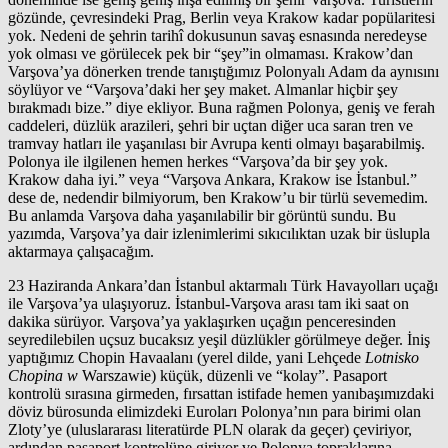
gözünde, çevresindeki Prag, Berlin veya Krakow kadar popülaritesi
yok. Nedeni de şehrin tarihî dokusunun savaş esnasında neredeyse
yok olması ve görülecek pek bir “şey”in olmaması. Krakow’dan
Varşova’ya dönerken trende tanıştığımız Polonyalı Adam da aynısını
söylüyor ve “Varşova’daki her şey maket. Almanlar hiçbir şey
bırakmadı bize.” diye ekliyor. Buna rağmen Polonya, geniş ve ferah
caddeleri, düzlük arazileri, şehri bir uçtan diğer uca saran tren ve
tramvay hatları ile yaşanılası bir Avrupa kenti olmayı başarabilmiş.
Polonya ile ilgilenen hemen herkes “Varşova’da bir şey yok.
Krakow daha iyi.” veya “Varşova Ankara, Krakow ise İstanbul.”
dese de, nedendir bilmiyorum, ben Krakow’u bir türlü sevemedim.
Bu anlamda Varşova daha yaşanılabilir bir görüntü sundu. Bu
yazımda, Varşova’ya dair izlenimlerimi sıkıcılıktan uzak bir üslupla
aktarmaya çalışacağım.
23 Haziranda Ankara’dan İstanbul aktarmalı Türk Havayolları uçağı
ile Varşova’ya ulaşıyoruz. İstanbul-Varşova arası tam iki saat on
dakika sürüyor. Varşova’ya yaklaşırken uçağın penceresinden
seyredilebilen uçsuz bucaksız yeşil düzlükler görülmeye değer. İniş
yaptığımız Chopin Havaalanı (yerel dilde, yani Lehçede
Lotnisko
Chopina w
Warszawie) küçük, düzenli ve “kolay”. Pasaport
kontrolü sırasına girmeden, fırsattan istifade hemen yanıbaşımızdaki
döviz bürosunda elimizdeki Euroları Polonya’nın para birimi olan
Zloty’ye (uluslararası literatürde PLN olarak da geçer) çeviriyor,
ardından pasaport kontrolüne giriyor ve Polonya topraklarına