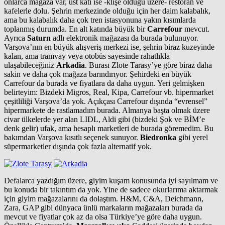
onlarca mağaza var, üst katı ise -klişe olduğu üzere- restoran ve
kafelerle dolu. Şehrin merkezinde olduğu için her daim kalabalık,
ama bu kalabalık daha çok tren istasyonuna yakın kısımlarda
toplanmış durumda. En alt katında büyük bir
Carrefour
mevcut.
Ayrıca
Saturn
adlı elektronik mağazası da burada bulunuyor.
Varşova’nın en büyük alışveriş merkezi ise, şehrin biraz kuzeyinde
kalan, ama tramvay veya otobüs sayesinde rahatlıkla
ulaşabileceğiniz
Arkadia
. Burası Zlote Tarasy’ye göre biraz daha
sakin ve daha çok mağaza barındırıyor. Şehirdeki en büyük
Carrefour da burada ve fiyatlara da daha uygun. Yeri gelmişken
belirteyim: Bizdeki Migros, Real, Kipa, Carrefour vb. hipermarket
çeşitliliği Varşova’da yok. Açıkçası Carrefour dışında “evrensel”
hipermarkete de rastlamadım burada. Almanya başta olmak üzere
civar ülkelerde yer alan LIDL, Aldi gibi (bizdeki Şok ve BİM’e
denk gelir) ufak, ama hesaplı marketleri de burada göremedim. Bu
bakımdan Varşova kısıtlı seçenek sunuyor.
Biedronka
gibi yerel
süpermarketler dışında çok fazla alternatif yok.
Defalarca yazdığım üzere, giyim kuşam konusunda iyi sayılmam ve
bu konuda bir takıntım da yok. Yine de sadece okurlarıma aktarmak
için giyim mağazalarını da dolaştım. H&M, C&A, Deichmann,
Zara, GAP gibi dünyaca ünlü markaların mağazaları burada da
mevcut ve fiyatlar çok az da olsa Türkiye’ye göre daha uygun.