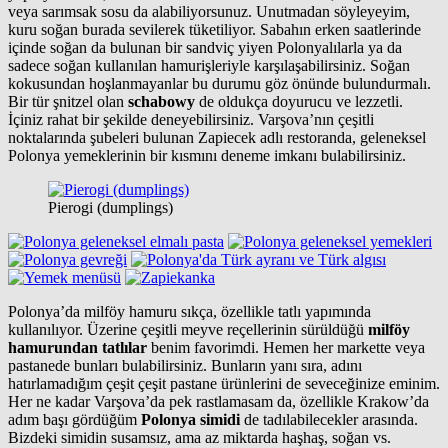
veya sarımsak sosu da alabiliyorsunuz. Unutmadan söyleyeyim,
kuru soğan burada sevilerek tüketiliyor. Sabahın erken saatlerinde
içinde soğan da bulunan bir sandviç yiyen Polonyalılarla ya da
sadece soğan kullanılan hamurişleriyle karşılaşabilirsiniz. Soğan
kokusundan hoşlanmayanlar bu durumu göz önünde bulundurmalı.
Bir tür şnitzel olan
schabowy
de oldukça doyurucu ve lezzetli.
İçiniz rahat bir şekilde deneyebilirsiniz. Varşova’nın çeşitli
noktalarında şubeleri bulunan Zapiecek adlı restoranda, geleneksel
Polonya yemeklerinin bir kısmını deneme imkanı bulabilirsiniz.
Pierogi (dumplings)
Polonya’da milföy hamuru sıkça, özellikle tatlı yapımında
kullanılıyor. Üzerine çeşitli meyve reçellerinin sürüldüğü
milföy
hamurundan tatlılar
benim favorimdi. Hemen her markette veya
pastanede bunları bulabilirsiniz. Bunların yanı sıra, adını
hatırlamadığım çeşit çeşit pastane ürünlerini de seveceğinize eminim.
Her ne kadar Varşova’da pek rastlamasam da, özellikle Krakow’da
adım başı gördüğüm
Polonya simidi
de tadılabilecekler arasında.
Bizdeki simidin susamsız, ama az miktarda haşhaş, soğan vs.