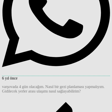
6 yıl önce
varşovada 4 gün olacağım. Nasıl bir gezi planlaması yapmalıyım.
Gidilecek yerler arası ulaşımı nasıl sağlayabilirim?