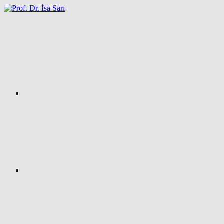
İçeriğe
atla
Facebook
Prof.
Dr.
İsa
SARI
–
Kişisel
Ağ
Sayfası
Instagram
X