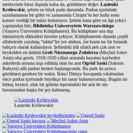
merkezinin biraz dışında kalsa da, görülmeye değer.
Łazienki
Królewskie
, şehrin en büyk parkı durumda. Parkın içerisinde
uzunlamasına bir gölet ve zamanında Chopin’in her hafta sonu
konser verdiği bir müze bulunuyor. Şehrin bana göre en ilgi çekici
yapılarıdan biri,
Biblioteka Uniwersytetu Warszawskiego
(Varşova Üniversitesi Kütüphanesi). Bu kütüphane sıra dışı
mimarisiyle dikkatleri üzerine çekiyor. Kütüphanenin dışında çeşitli
alfabelerde yazılmış “tablet”ler yer alırken, üst kısmı ise bir botanik
bahçesi olarak kullanılıyor. Şehirdeki irili ufaklı pek çok anıt ve
heykelden en ünlüsü
Grob Nieznanego Zolnierza
(Meçhul Asker
Anıtı) olsa gerek. 1918-1920 yılları arasında hayatını kaybeden
askerlerin anısına inşa edilmiş olan bu anıt
Ogród Saski
(Sakson
Bahçesi) adlı parkın hemen başlangıcında. Bu park da ayrıca
görülmesi gereken bir nokta. İkinci Dünya Savaşında yıkılmadan
önce parkın içerisinde büyükçe bir saray bulunuyormuş. Bugün ise
birkaç heykel, ufak bir göletin tepesindeki bir anıt ile süs
havuzundan başka bir şey kalmamış.
Łazienki Królewskie