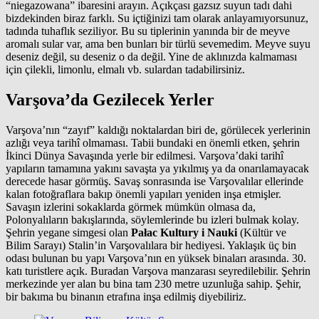
“niegazowana” ibaresini arayın. Açıkçası gazsız suyun tadı dahi
bizdekinden biraz farklı. Su içtiğinizi tam olarak anlayamıyorsunuz,
tadında tuhaflık seziliyor. Bu su tiplerinin yanında bir de meyve
aromalı sular var, ama ben bunları bir türlü sevemedim. Meyve suyu
deseniz değil, su deseniz o da değil. Yine de aklınızda kalmaması
için çilekli, limonlu, elmalı vb. sulardan tadabilirsiniz.
Varşova’da Gezilecek Yerler
Varşova’nın “zayıf” kaldığı noktalardan biri de, görülecek yerlerinin
azlığı veya tarihî olmaması. Tabii bundaki en önemli etken, şehrin
İkinci Dünya Savaşında yerle bir edilmesi. Varşova’daki tarihî
yapıların tamamına yakını savaşta ya yıkılmış ya da onarılamayacak
derecede hasar görmüş. Savaş sonrasında ise Varşovalılar ellerinde
kalan fotoğraflara bakıp önemli yapıları yeniden inşa etmişler.
Savaşın izlerini sokaklarda görmek mümkün olmasa da,
Polonyalıların bakışlarında, söylemlerinde bu izleri bulmak kolay.
Şehrin yegane simgesi olan
Pałac Kultury i Nauki
(Kültür ve
Bilim Sarayı) Stalin’in Varşovalılara bir hediyesi. Yaklaşık üç bin
odası bulunan bu yapı Varşova’nın en yüksek binaları arasında. 30.
katı turistlere açık. Buradan Varşova manzarası seyredilebilir. Şehrin
merkezinde yer alan bu bina tam 230 metre uzunluğa sahip. Şehir,
bir bakıma bu binanın etrafına inşa edilmiş diyebiliriz.