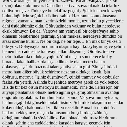
Warsaw
olan şehrin yerel adı
Warszawa.
Bu ad /varşa:va/ (ilk /a/
uzun) olarak okunuyor. Daha önceleri /varşova/ olarak da telaffuz
ediliyormuş ve Türkçeye bu telaffuz geçmiş. Şehir kısmen kuzeyde
bulunduğu için soğuk bir iklime sahip. Haziranın sonu olmasına
rağmen, zaman zaman üzerimizdeki montla, uzun kollu giyeceklerle
dahi üşüdüğümüz oldu. Gökyüzünden yağmur ve bulut neredeyse
eksik olmuyor. Bu da, Varşova’nın yemyeşil bir coğrafyaya sahip
olmasını beraberinde getirmiş. Şehir merkezi neredeyse dümdüz bir
arazi üzerine kurulu. Ne bir dağ, ne bir tepe… En ufak bir yükselti
bile yok. Dolayısıyla bu durum ulaşımı hayli kolaylaştırmış ve şehrin
hemen her caddesine tramvay hatları döşenmiş. Otobüs, tren ve
metro hatları da oldukça yoğun. Yani ulaşım son derece kolay
burada, fakat halihazırda inşa edilmekte olan metro hatları
dolayısıyla şehrin bazı noktaları şantiye alanı gibi. Zira şehirdeki
metro hattı diğer büyük şehirlere nazaran oldukça kısıtlı. İşin
doğrusu, metroya “işiniz düşmüyor”, çünkü tramvay ve otobüsler
fazlasıyla yeterli. Aslında bu şehirde metroya gerek de yok bence.
Biz de bir kez olsun metroyu kullanmadık. Yine de, ilerisi için bir
altyapı planlaması olarak metro ağının gelişmiş olmasının avantajı
öngörülmüş olabilir. Tüm bunlardan sonra, Varşova’nın raylı araç
hattını aşağıdaki görselde bulabilirsiniz. Şehirdeki ulaşımın ne kadar
kolay olduğu hakkında size fikir verecektir. Buna bir de otobüs
hatlarını ekleyince, ulaşım konusunun bu şehirde çözülmüş
olduğunu rahatlıkla söylebiliriz. Bu noktada, olumsuz bir durum
olarak, şehrin ana caddelerinde karşıdan karşıya geçmek için