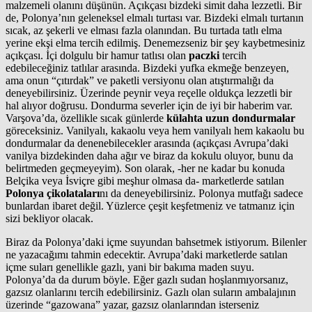
malzemeli olanını düşünün. Açıkçası bizdeki simit daha lezzetli. Bir
de, Polonya’nın geleneksel elmalı turtası var. Bizdeki elmalı turtanın
sıcak, az şekerli ve elması fazla olanından. Bu turtada tatlı elma
yerine ekşi elma tercih edilmiş. Denemezseniz bir şey kaybetmesiniz
açıkçası. İçi dolgulu bir hamur tatlısı olan
paczki
tercih
edebileceğiniz tatlılar arasında. Bizdeki yufka ekmeğe benzeyen,
ama onun “çıtırdak” ve paketli versiyonu olan atıştırmalığı da
deneyebilirsiniz. Üzerinde peynir veya reçelle oldukça lezzetli bir
hal alıyor doğrusu. Dondurma severler için de iyi bir haberim var.
Varşova’da, özellikle sıcak günlerde
külahta uzun dondurmalar
göreceksiniz. Vanilyalı, kakaolu veya hem vanilyalı hem kakaolu bu
dondurmalar da denenebilecekler arasında (açıkçası Avrupa’daki
vanilya bizdekinden daha ağır ve biraz da kokulu oluyor, bunu da
belirtmeden geçmeyeyim). Son olarak, -her ne kadar bu konuda
Belçika veya İsviçre gibi meşhur olmasa da- marketlerde satılan
Polonya çikolataları
nı da deneyebilirsiniz. Polonya mutfağı sadece
bunlardan ibaret değil. Yüzlerce çeşit keşfetmeniz ve tatmanız için
sizi bekliyor olacak.
Biraz da Polonya’daki içme suyundan bahsetmek istiyorum. Bilenler
ne yazacağımı tahmin edecektir. Avrupa’daki marketlerde satılan
içme suları genellikle gazlı, yani bir bakıma maden suyu.
Polonya’da da durum böyle. Eğer gazlı sudan hoşlanmıyorsanız,
gazsız olanlarını tercih edebilirsiniz. Gazlı olan suların ambalajının
üzerinde “gazowana” yazar, gazsız olanlarından isterseniz