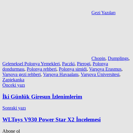
Gezi Yazıları
Chopin
,
Dumplings
,
Geleneksel Polonya Yemekleri
,
Paczki
,
Pierogi
,
Polonya
dondurması
,
Polonya rehberi
,
Polonya simidi
,
Varşova Erasmus
,
Varşova gezi rehberi
,
Varşova Havaalanı
,
Varşova Üniversitesi
,
Zapiekanka
Yazı
Önceki yazı
gezinmesi
İki Günlük Giresun İzlenimlerim
Sonraki yazı
WLToys V930 Power Star X2 İncelemesi
Abone ol