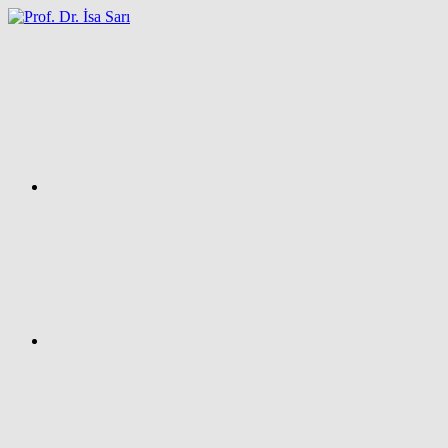
İçeriğe
atla
Facebook
Prof.
Dr.
İsa
SARI
–
Kişisel
Ağ
Sayfası
Instagram
X