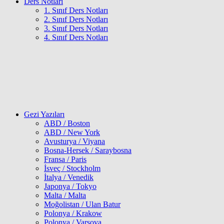
Ders Notları
1. Sınıf Ders Notları
2. Sınıf Ders Notları
3. Sınıf Ders Notları
4. Sınıf Ders Notları
Gezi Yazıları
ABD / Boston
ABD / New York
Avusturya / Viyana
Bosna-Hersek / Saraybosna
Fransa / Paris
İsveç / Stockholm
İtalya / Venedik
Japonya / Tokyo
Malta / Malta
Moğolistan / Ulan Batur
Polonya / Krakow
Polonya / Varşova