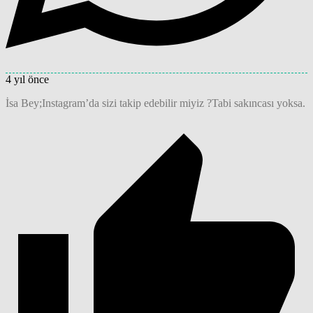
4 yıl önce
İsa Bey;Instagram’da sizi takip edebilir miyiz ?Tabi sakıncası yoksa.