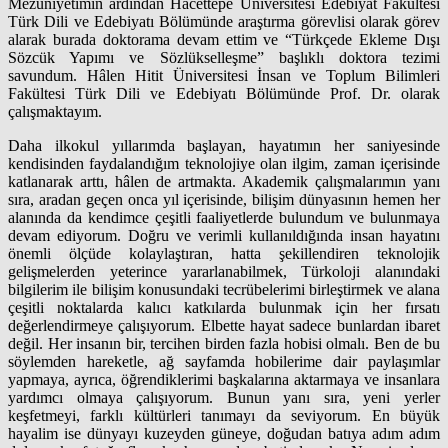
Mezuniyetimin ardından Hacettepe Üniversitesi Edebiyat Fakültesi
Türk Dili ve Edebiyatı Bölümünde araştırma görevlisi olarak görev
alarak burada doktorama devam ettim ve “Türkçede Ekleme Dışı
Sözcük Yapımı ve Sözlükselleşme” başlıklı doktora tezimi
savundum. Hâlen Hitit Üniversitesi İnsan ve Toplum Bilimleri
Fakültesi Türk Dili ve Edebiyatı Bölümünde Prof. Dr. olarak
çalışmaktayım.
Daha ilkokul yıllarımda başlayan, hayatımın her saniyesinde
kendisinden faydalandığım teknolojiye olan ilgim, zaman içerisinde
katlanarak arttı, hâlen de artmakta. Akademik çalışmalarımın yanı
sıra, aradan geçen onca yıl içerisinde, bilişim dünyasının hemen her
alanında da kendimce çeşitli faaliyetlerde bulundum ve bulunmaya
devam ediyorum. Doğru ve verimli kullanıldığında insan hayatını
önemli ölçüde kolaylaştıran, hatta şekillendiren teknolojik
gelişmelerden yeterince yararlanabilmek, Türkoloji alanındaki
bilgilerim ile bilişim konusundaki tecrübelerimi birleştirmek ve alana
çeşitli noktalarda kalıcı katkılarda bulunmak için her fırsatı
değerlendirmeye çalışıyorum. Elbette hayat sadece bunlardan ibaret
değil. Her insanın bir, tercihen birden fazla hobisi olmalı. Ben de bu
söylemden hareketle, ağ sayfamda hobilerime dair paylaşımlar
yapmaya, ayrıca, öğrendiklerimi başkalarına aktarmaya ve insanlara
yardımcı olmaya çalışıyorum. Bunun yanı sıra, yeni yerler
keşfetmeyi, farklı kültürleri tanımayı da seviyorum. En büyük
hayalim ise dünyayı kuzeyden güneye, doğudan batıya adım adım