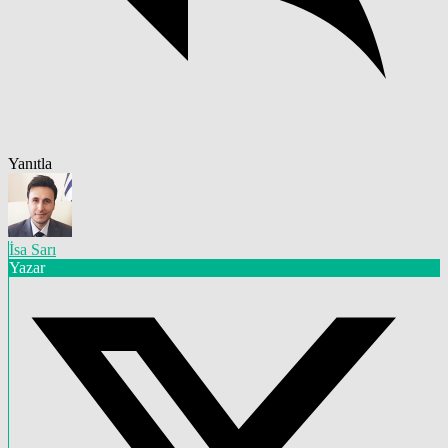
Yanıtla
İsa Sarı
Yazar