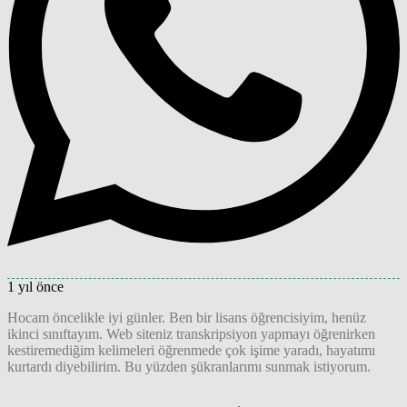
1 yıl önce
Hocam öncelikle iyi günler. Ben bir lisans öğrencisiyim, henüz
ikinci sınıftayım. Web siteniz transkripsiyon yapmayı öğrenirken
kestiremediğim kelimeleri öğrenmede çok işime yaradı, hayatımı
kurtardı diyebilirim. Bu yüzden şükranlarımı sunmak istiyorum.