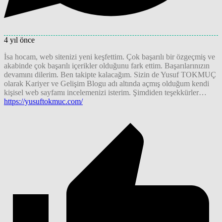
4 yıl önce
İsa hocam, web sitenizi yeni keşfettim. Çok başarılı bir özgeçmiş ve
akabinde çok başarılı içerikler olduğunu fark ettim. Başarılarınızın
devamını dilerim. Ben takipte kalacağım. Sizin de Yusuf TOKMUÇ
olarak Kariyer ve Gelişim Blogu adı altında açmış olduğum kendi
kişisel web sayfamı incelemenizi isterim. Şimdiden teşekkürler…
https://yusuftokmuc.com/