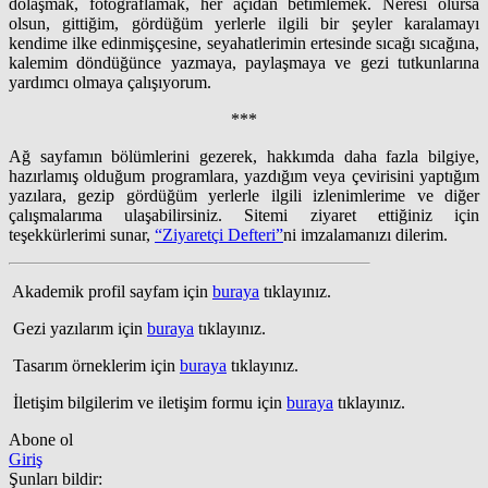
dolaşmak, fotoğraflamak, her açıdan betimlemek. Neresi olursa
olsun, gittiğim, gördüğüm yerlerle ilgili bir şeyler karalamayı
kendime ilke edinmişçesine, seyahatlerimin ertesinde sıcağı sıcağına,
kalemim döndüğünce yazmaya, paylaşmaya ve gezi tutkunlarına
yardımcı olmaya çalışıyorum.
***
Ağ sayfamın bölümlerini gezerek, hakkımda daha fazla bilgiye,
hazırlamış olduğum programlara, yazdığım veya çevirisini yaptığım
yazılara, gezip gördüğüm yerlerle ilgili izlenimlerime ve diğer
çalışmalarıma ulaşabilirsiniz. Sitemi ziyaret ettiğiniz için
teşekkürlerimi sunar,
“Ziyaretçi Defteri”
ni imzalamanızı dilerim.
Akademik profil sayfam için
buraya
tıklayınız.
Gezi yazılarım için
buraya
tıklayınız.
Tasarım örneklerim için
buraya
tıklayınız.
İletişim bilgilerim ve iletişim formu için
buraya
tıklayınız.
Abone ol
Giriş
Şunları bildir: