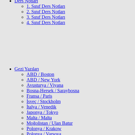
Ders Notları
1. Sınıf Ders Notları
2. Sınıf Ders Notları
3. Sınıf Ders Notları
4. Sınıf Ders Notları
Gezi Yazıları
ABD / Boston
ABD / New York
Avusturya / Viyana
Bosna-Hersek / Saraybosna
Fransa / Paris
İsveç / Stockholm
İtalya / Venedik
Japonya / Tokyo
Malta / Malta
Moğolistan / Ulan Batur
Polonya / Krakow
Polonya / Varşova