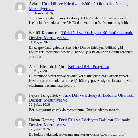
Ayla
-
Türk Dili ve Edebiyatı Bölümü Okumak: Dersler,
Mezuniyet vd.
29 Haziran 2026
YÖK bu konuda bir sinyal çakmış. BTK Akademi'den alınan derslerin
kredi olarak sayılacağı ve AKTS ders yükünün %10'unun bu şekilde…
Behlül Karaman
-
Türk Dili ve Edebiyatı Bölümü Okumak:
Dersler, Mezuniyet vd.
21 Mayıs 2026
Biraz spekülatif gelebilir ama Türk Dili ve Edebiyatı bölümü gibi
bölümlerin mezunları birkaç yıl içinde işsiz kalabilirler. Bunun sebepleri
arasında…
A. C. Kiremitçioğlu
-
Kelime Dizin Programı
15 Mayıs 2026
Günümüzde bizzat yapay zekânın kendisine dizin hazırlatmak varken
bazıları da programlama bilmediği hâlde yapay zekâyı kullanarak dizin
oluşturma yazılımı hazırlıyor.…
Feyza Tunçbilek
-
Türk Dili ve Edebiyatı Bölümü Okumak:
Dersler, Mezuniyet vd.
22 Şubat 2026
Ben okuyorum ve çok da memnunum. Tavsiye ederim sana da.
Hakan Karataş
-
Türk Dili ve Edebiyatı Bölümü Okumak:
Dersler, Mezuniyet vd.
22 Şubat 2026
Bu bölümü okumak istiyorum ama korkuyorum. Çok mu zor olur?