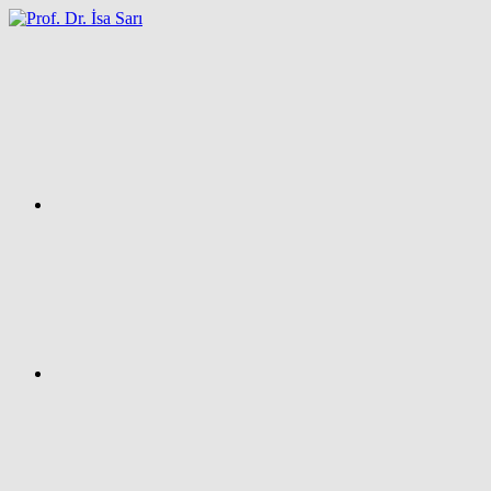
İçeriğe
atla
Facebook
Prof.
Dr.
İsa
SARI
–
Kişisel
Ağ
Sayfası
Instagram
X