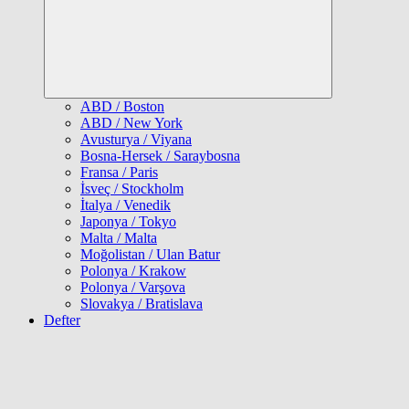
ABD / Boston
ABD / New York
Avusturya / Viyana
Bosna-Hersek / Saraybosna
Fransa / Paris
İsveç / Stockholm
İtalya / Venedik
Japonya / Tokyo
Malta / Malta
Moğolistan / Ulan Batur
Polonya / Krakow
Polonya / Varşova
Slovakya / Bratislava
Defter