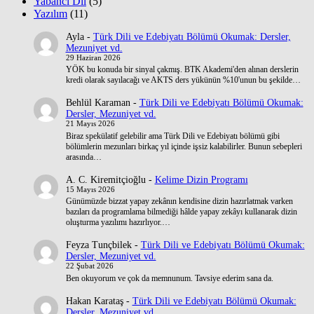
Yabancı Dil
(5)
Yazılım
(11)
Ayla
-
Türk Dili ve Edebiyatı Bölümü Okumak: Dersler,
Mezuniyet vd.
29 Haziran 2026
YÖK bu konuda bir sinyal çakmış. BTK Akademi'den alınan derslerin
kredi olarak sayılacağı ve AKTS ders yükünün %10'unun bu şekilde…
Behlül Karaman
-
Türk Dili ve Edebiyatı Bölümü Okumak:
Dersler, Mezuniyet vd.
21 Mayıs 2026
Biraz spekülatif gelebilir ama Türk Dili ve Edebiyatı bölümü gibi
bölümlerin mezunları birkaç yıl içinde işsiz kalabilirler. Bunun sebepleri
arasında…
A. C. Kiremitçioğlu
-
Kelime Dizin Programı
15 Mayıs 2026
Günümüzde bizzat yapay zekânın kendisine dizin hazırlatmak varken
bazıları da programlama bilmediği hâlde yapay zekâyı kullanarak dizin
oluşturma yazılımı hazırlıyor.…
Feyza Tunçbilek
-
Türk Dili ve Edebiyatı Bölümü Okumak:
Dersler, Mezuniyet vd.
22 Şubat 2026
Ben okuyorum ve çok da memnunum. Tavsiye ederim sana da.
Hakan Karataş
-
Türk Dili ve Edebiyatı Bölümü Okumak:
Dersler, Mezuniyet vd.