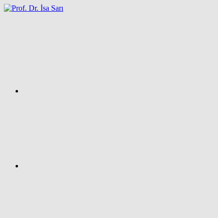
İçeriğe
atla
Facebook
Prof.
Dr.
İsa
SARI
–
Kişisel
Ağ
Sayfası
Instagram
X