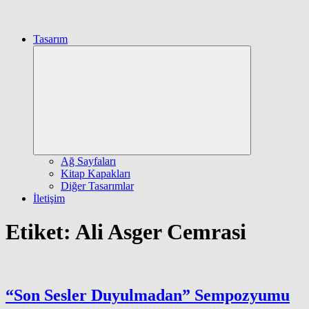
Tasarım
Expand
child
menu
Ağ Sayfaları
Kitap Kapakları
Diğer Tasarımlar
İletişim
Etiket:
Ali Asger Cemrasi
“Son Sesler Duyulmadan” Sempozyumu