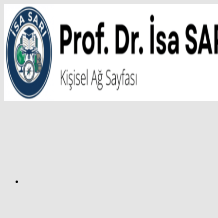
İçeriğe
atla
Facebook
Prof.
Dr.
İsa
SARI
–
Kişisel
Ağ
Sayfası
Instagram