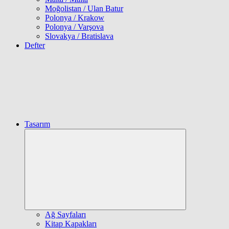
Moğolistan / Ulan Batur
Polonya / Krakow
Polonya / Varşova
Slovakya / Bratislava
Defter
Tasarım
Expand
child
menu
Ağ Sayfaları
Kitap Kapakları