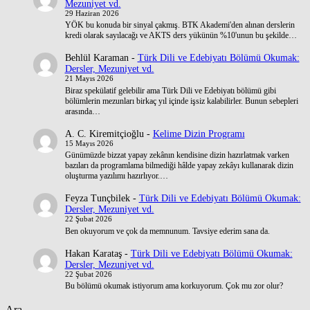
Mezuniyet vd.
29 Haziran 2026
YÖK bu konuda bir sinyal çakmış. BTK Akademi'den alınan derslerin
kredi olarak sayılacağı ve AKTS ders yükünün %10'unun bu şekilde…
Behlül Karaman
-
Türk Dili ve Edebiyatı Bölümü Okumak:
Dersler, Mezuniyet vd.
21 Mayıs 2026
Biraz spekülatif gelebilir ama Türk Dili ve Edebiyatı bölümü gibi
bölümlerin mezunları birkaç yıl içinde işsiz kalabilirler. Bunun sebepleri
arasında…
A. C. Kiremitçioğlu
-
Kelime Dizin Programı
15 Mayıs 2026
Günümüzde bizzat yapay zekânın kendisine dizin hazırlatmak varken
bazıları da programlama bilmediği hâlde yapay zekâyı kullanarak dizin
oluşturma yazılımı hazırlıyor.…
Feyza Tunçbilek
-
Türk Dili ve Edebiyatı Bölümü Okumak:
Dersler, Mezuniyet vd.
22 Şubat 2026
Ben okuyorum ve çok da memnunum. Tavsiye ederim sana da.
Hakan Karataş
-
Türk Dili ve Edebiyatı Bölümü Okumak:
Dersler, Mezuniyet vd.
22 Şubat 2026
Bu bölümü okumak istiyorum ama korkuyorum. Çok mu zor olur?
Ara