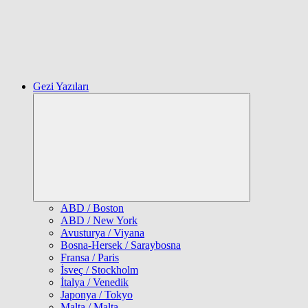
Gezi Yazıları
Expand
child
menu
ABD / Boston
ABD / New York
Avusturya / Viyana
Bosna-Hersek / Saraybosna
Fransa / Paris
İsveç / Stockholm
İtalya / Venedik
Japonya / Tokyo
Malta / Malta