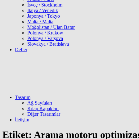
İsveç / Stockholm
İtalya / Venedik
Japonya / Tokyo
Malta / Malta
Moğolistan / Ulan Batur
Polonya / Krakow
Polonya / Varşova
Slovakya / Bratislava
Defter
Tasarım
Ağ Sayfaları
Kitap Kapakları
Diğer Tasarımlar
İletişim
Etiket:
Arama motoru optimiza