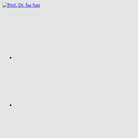
İçeriğe
atla
Facebook
Prof.
Dr.
İsa
SARI
–
Kişisel
Ağ
Sayfası
Instagram
X