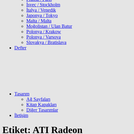
İsveç / Stockholm
İtalya / Venedik
Japonya / Tokyo
Malta / Malta
Moğolistan / Ulan Batur
Polonya / Krakow
Polonya / Varşova
Slovakya / Bratislava
Defter
Tasarım
Ağ Sayfaları
Kitap Kapakları
Diğer Tasarımlar
İletişim
Etiket:
ATI Radeon