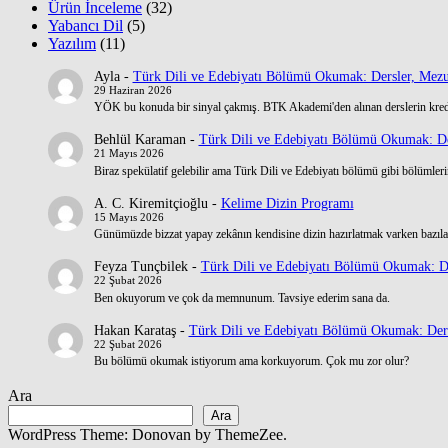
Ürün İnceleme
(32)
Yabancı Dil
(5)
Yazılım
(11)
Ayla
-
Türk Dili ve Edebiyatı Bölümü Okumak: Dersler, Mezu
29 Haziran 2026
YÖK bu konuda bir sinyal çakmış. BTK Akademi'den alınan derslerin kre
Behlül Karaman
-
Türk Dili ve Edebiyatı Bölümü Okumak: De
21 Mayıs 2026
Biraz spekülatif gelebilir ama Türk Dili ve Edebiyatı bölümü gibi bölümlerin
A. C. Kiremitçioğlu
-
Kelime Dizin Programı
15 Mayıs 2026
Günümüzde bizzat yapay zekânın kendisine dizin hazırlatmak varken bazılar
Feyza Tunçbilek
-
Türk Dili ve Edebiyatı Bölümü Okumak: De
22 Şubat 2026
Ben okuyorum ve çok da memnunum. Tavsiye ederim sana da.
Hakan Karataş
-
Türk Dili ve Edebiyatı Bölümü Okumak: Ders
22 Şubat 2026
Bu bölümü okumak istiyorum ama korkuyorum. Çok mu zor olur?
Ara
Ara
WordPress Theme: Donovan by ThemeZee.