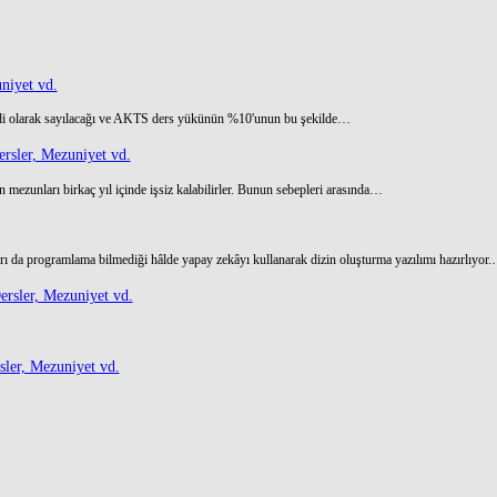
niyet vd.
di olarak sayılacağı ve AKTS ders yükünün %10'unun bu şekilde…
rsler, Mezuniyet vd.
 mezunları birkaç yıl içinde işsiz kalabilirler. Bunun sebepleri arasında…
ı da programlama bilmediği hâlde yapay zekâyı kullanarak dizin oluşturma yazılımı hazırlıyor
rsler, Mezuniyet vd.
ler, Mezuniyet vd.