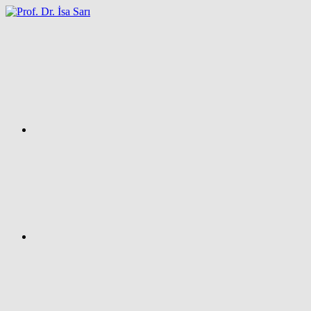
İçeriğe
atla
Facebook
Prof.
Dr.
İsa
SARI
–
Kişisel
Ağ
Sayfası
Instagram
X