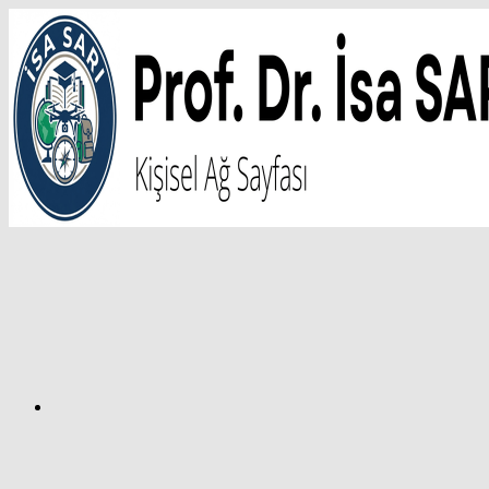
İçeriğe
atla
Facebook
Prof.
Dr.
İsa
SARI
–
Kişisel
Ağ
Sayfası
Instagram