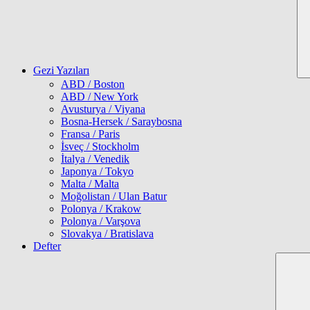
Gezi Yazıları
ABD / Boston
ABD / New York
Avusturya / Viyana
Bosna-Hersek / Saraybosna
Fransa / Paris
İsveç / Stockholm
İtalya / Venedik
Japonya / Tokyo
Malta / Malta
Moğolistan / Ulan Batur
Polonya / Krakow
Polonya / Varşova
Slovakya / Bratislava
Defter