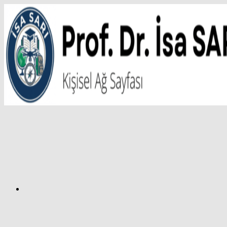
İçeriğe
atla
Facebook
Prof.
Dr.
İsa
SARI
–
Kişisel
Ağ
Sayfası
Instagram