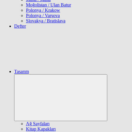
Moğolistan / Ulan Batur
Polonya / Krakow
Polonya / Varşova
Slovakya / Bratislava
Defter
Tasarım
Expand
child
menu
Ağ Sayfaları
Kitap Kapakları