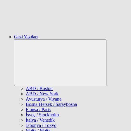
Gezi Yazıları
Expand
child
menu
ABD / Boston
ABD / New York
Avusturya / Viyana
Bosna-Hersek / Saraybosna
Fransa / Paris
İsveç / Stockholm
İtalya / Venedik
Japonya / Tokyo
Malta / Malta