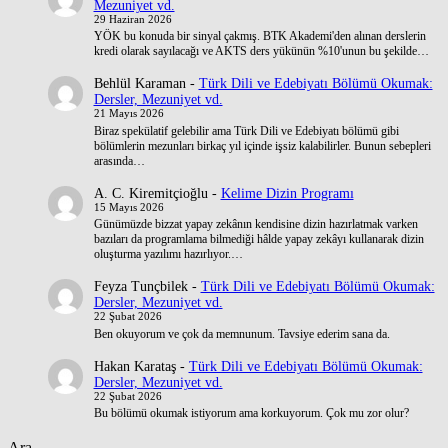
Mezuniyet vd.
29 Haziran 2026
YÖK bu konuda bir sinyal çakmış. BTK Akademi'den alınan derslerin
kredi olarak sayılacağı ve AKTS ders yükünün %10'unun bu şekilde…
Behlül Karaman
-
Türk Dili ve Edebiyatı Bölümü Okumak:
Dersler, Mezuniyet vd.
21 Mayıs 2026
Biraz spekülatif gelebilir ama Türk Dili ve Edebiyatı bölümü gibi
bölümlerin mezunları birkaç yıl içinde işsiz kalabilirler. Bunun sebepleri
arasında…
A. C. Kiremitçioğlu
-
Kelime Dizin Programı
15 Mayıs 2026
Günümüzde bizzat yapay zekânın kendisine dizin hazırlatmak varken
bazıları da programlama bilmediği hâlde yapay zekâyı kullanarak dizin
oluşturma yazılımı hazırlıyor.…
Feyza Tunçbilek
-
Türk Dili ve Edebiyatı Bölümü Okumak:
Dersler, Mezuniyet vd.
22 Şubat 2026
Ben okuyorum ve çok da memnunum. Tavsiye ederim sana da.
Hakan Karataş
-
Türk Dili ve Edebiyatı Bölümü Okumak:
Dersler, Mezuniyet vd.
22 Şubat 2026
Bu bölümü okumak istiyorum ama korkuyorum. Çok mu zor olur?
Ara