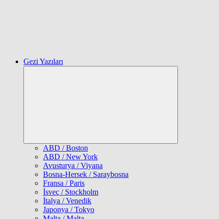
Gezi Yazıları
Expand
child
menu
ABD / Boston
ABD / New York
Avusturya / Viyana
Bosna-Hersek / Saraybosna
Fransa / Paris
İsveç / Stockholm
İtalya / Venedik
Japonya / Tokyo
Malta / Malta