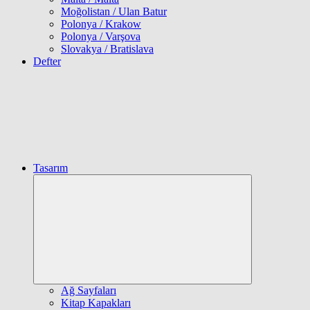
Moğolistan / Ulan Batur
Polonya / Krakow
Polonya / Varşova
Slovakya / Bratislava
Defter
Tasarım
Expand
child
menu
Ağ Sayfaları
Kitap Kapakları