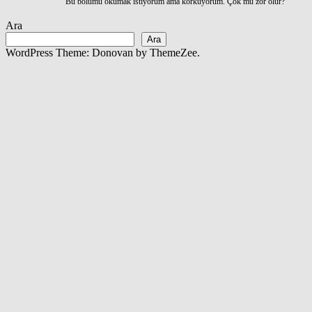
Bu bölümü okumak istiyorum ama korkuyorum. Çok mu zor olur?
Ara
Ara
WordPress Theme: Donovan by ThemeZee.