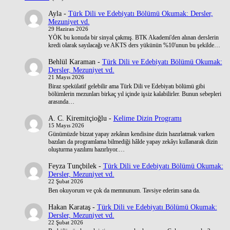
Ayla
-
Türk Dili ve Edebiyatı Bölümü Okumak: Dersler,
Mezuniyet vd.
29 Haziran 2026
YÖK bu konuda bir sinyal çakmış. BTK Akademi'den alınan derslerin
kredi olarak sayılacağı ve AKTS ders yükünün %10'unun bu şekilde…
Behlül Karaman
-
Türk Dili ve Edebiyatı Bölümü Okumak:
Dersler, Mezuniyet vd.
21 Mayıs 2026
Biraz spekülatif gelebilir ama Türk Dili ve Edebiyatı bölümü gibi
bölümlerin mezunları birkaç yıl içinde işsiz kalabilirler. Bunun sebepleri
arasında…
A. C. Kiremitçioğlu
-
Kelime Dizin Programı
15 Mayıs 2026
Günümüzde bizzat yapay zekânın kendisine dizin hazırlatmak varken
bazıları da programlama bilmediği hâlde yapay zekâyı kullanarak dizin
oluşturma yazılımı hazırlıyor.…
Feyza Tunçbilek
-
Türk Dili ve Edebiyatı Bölümü Okumak:
Dersler, Mezuniyet vd.
22 Şubat 2026
Ben okuyorum ve çok da memnunum. Tavsiye ederim sana da.
Hakan Karataş
-
Türk Dili ve Edebiyatı Bölümü Okumak:
Dersler, Mezuniyet vd.
22 Şubat 2026