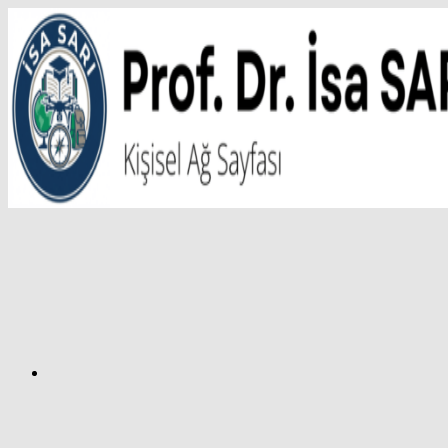
İçeriğe
atla
Facebook
Prof.
Dr.
İsa
SARI
–
Kişisel
Ağ
Sayfası
Instagram