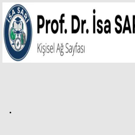
İçeriğe
atla
Facebook
Prof.
Dr.
İsa
SARI
–
Kişisel
Ağ
Sayfası
Instagram