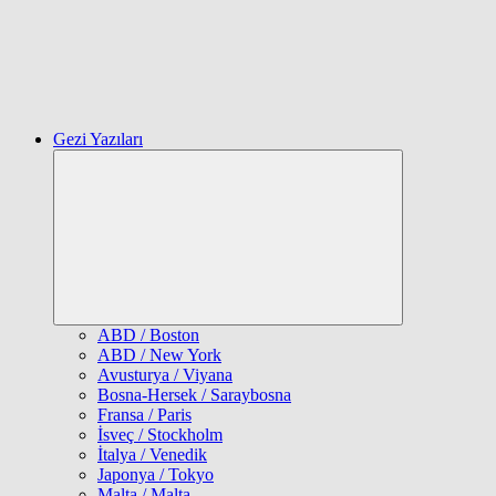
Gezi Yazıları
Expand
child
menu
ABD / Boston
ABD / New York
Avusturya / Viyana
Bosna-Hersek / Saraybosna
Fransa / Paris
İsveç / Stockholm
İtalya / Venedik
Japonya / Tokyo
Malta / Malta