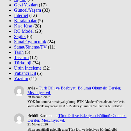
Gezi Yazıları
(17)
Güncel/Yaşam
(33)
İnternet
(12)
Karalamalar
(5)
Kısa Kısa
(28)
RC Model
(20)
Sağlık
(6)
Sanal Oyunculuk
(24)
Sanat/Sinema/TV
(11)
Tarih
(5)
Tasarım
(12)
Türkoloji
(34)
Ürün İnceleme
(32)
Yabancı Dil
(5)
Yazılım
(11)
Ayla
-
Türk Dili ve Edebiyatı Bölümü Okumak: Dersler,
Mezuniyet vd.
29 Haziran 2026
YÖK bu konuda bir sinyal çakmış. BTK Akademi'den alınan derslerin
kredi olarak sayılacağı ve AKTS ders yükünün %10'unun bu şekilde…
Behlül Karaman
-
Türk Dili ve Edebiyatı Bölümü Okumak:
Dersler, Mezuniyet vd.
21 Mayıs 2026
Biraz spekülatif gelebilir ama Türk Dili ve Edebiyatı bölümü gibi