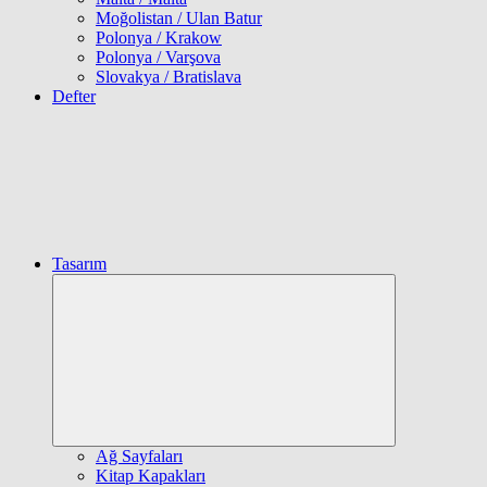
Moğolistan / Ulan Batur
Polonya / Krakow
Polonya / Varşova
Slovakya / Bratislava
Defter
Tasarım
Expand
child
menu
Ağ Sayfaları
Kitap Kapakları