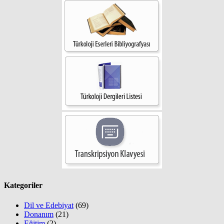
Kategoriler
Dil ve Edebiyat
(69)
Donanım
(21)
Eğitim
(2)