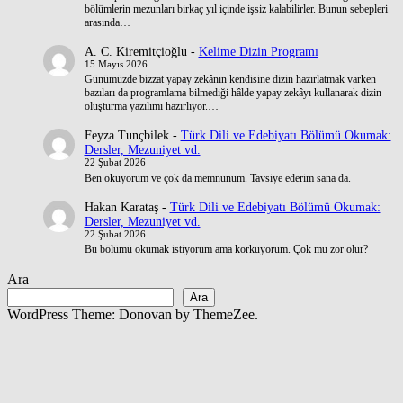
bölümlerin mezunları birkaç yıl içinde işsiz kalabilirler. Bunun sebepleri
arasında…
A. C. Kiremitçioğlu
-
Kelime Dizin Programı
15 Mayıs 2026
Günümüzde bizzat yapay zekânın kendisine dizin hazırlatmak varken
bazıları da programlama bilmediği hâlde yapay zekâyı kullanarak dizin
oluşturma yazılımı hazırlıyor.…
Feyza Tunçbilek
-
Türk Dili ve Edebiyatı Bölümü Okumak:
Dersler, Mezuniyet vd.
22 Şubat 2026
Ben okuyorum ve çok da memnunum. Tavsiye ederim sana da.
Hakan Karataş
-
Türk Dili ve Edebiyatı Bölümü Okumak:
Dersler, Mezuniyet vd.
22 Şubat 2026
Bu bölümü okumak istiyorum ama korkuyorum. Çok mu zor olur?
Ara
Ara
WordPress Theme: Donovan by ThemeZee.