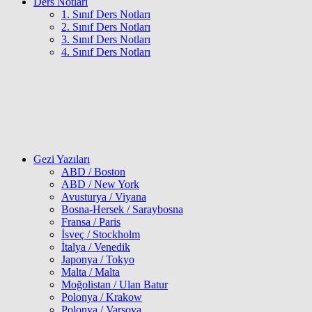
Ders Notları
1. Sınıf Ders Notları
2. Sınıf Ders Notları
3. Sınıf Ders Notları
4. Sınıf Ders Notları
Gezi Yazıları
ABD / Boston
ABD / New York
Avusturya / Viyana
Bosna-Hersek / Saraybosna
Fransa / Paris
İsveç / Stockholm
İtalya / Venedik
Japonya / Tokyo
Malta / Malta
Moğolistan / Ulan Batur
Polonya / Krakow
Polonya / Varşova