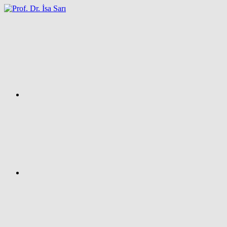
İçeriğe
atla
Facebook
Prof.
Dr.
İsa
SARI
–
Kişisel
Ağ
Sayfası
Instagram
X