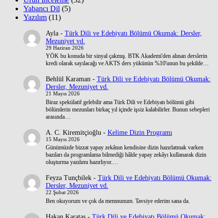
Yabancı Dil
(5)
Yazılım
(11)
Ayla
-
Türk Dili ve Edebiyatı Bölümü Okumak: Dersler,
Mezuniyet vd.
29 Haziran 2026
YÖK bu konuda bir sinyal çakmış. BTK Akademi'den alınan derslerin
kredi olarak sayılacağı ve AKTS ders yükünün %10'unun bu şekilde…
Behlül Karaman
-
Türk Dili ve Edebiyatı Bölümü Okumak:
Dersler, Mezuniyet vd.
21 Mayıs 2026
Biraz spekülatif gelebilir ama Türk Dili ve Edebiyatı bölümü gibi
bölümlerin mezunları birkaç yıl içinde işsiz kalabilirler. Bunun sebepleri
arasında…
A. C. Kiremitçioğlu
-
Kelime Dizin Programı
15 Mayıs 2026
Günümüzde bizzat yapay zekânın kendisine dizin hazırlatmak varken
bazıları da programlama bilmediği hâlde yapay zekâyı kullanarak dizin
oluşturma yazılımı hazırlıyor.…
Feyza Tunçbilek
-
Türk Dili ve Edebiyatı Bölümü Okumak:
Dersler, Mezuniyet vd.
22 Şubat 2026
Ben okuyorum ve çok da memnunum. Tavsiye ederim sana da.
Hakan Karataş
-
Türk Dili ve Edebiyatı Bölümü Okumak: