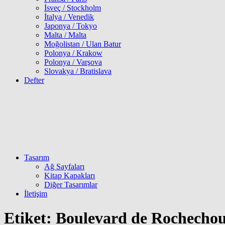
İsveç / Stockholm
İtalya / Venedik
Japonya / Tokyo
Malta / Malta
Moğolistan / Ulan Batur
Polonya / Krakow
Polonya / Varşova
Slovakya / Bratislava
Defter
Tasarım
Ağ Sayfaları
Kitap Kapakları
Diğer Tasarımlar
İletişim
Etiket:
Boulevard de Rochechou