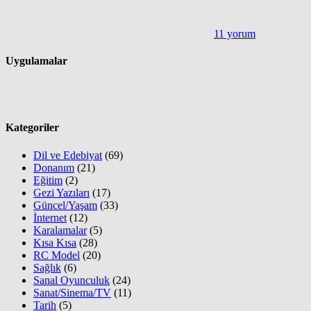
11 yorum
Uygulamalar
Kategoriler
Dil ve Edebiyat
(69)
Donanım
(21)
Eğitim
(2)
Gezi Yazıları
(17)
Güncel/Yaşam
(33)
İnternet
(12)
Karalamalar
(5)
Kısa Kısa
(28)
RC Model
(20)
Sağlık
(6)
Sanal Oyunculuk
(24)
Sanat/Sinema/TV
(11)
Tarih
(5)