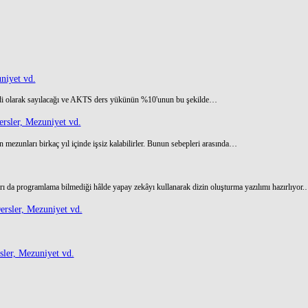
niyet vd.
di olarak sayılacağı ve AKTS ders yükünün %10'unun bu şekilde…
rsler, Mezuniyet vd.
 mezunları birkaç yıl içinde işsiz kalabilirler. Bunun sebepleri arasında…
ı da programlama bilmediği hâlde yapay zekâyı kullanarak dizin oluşturma yazılımı hazırlıyor
rsler, Mezuniyet vd.
ler, Mezuniyet vd.