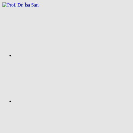
İçeriğe
atla
Facebook
Prof.
Dr.
İsa
SARI
–
Kişisel
Ağ
Sayfası
Instagram
X