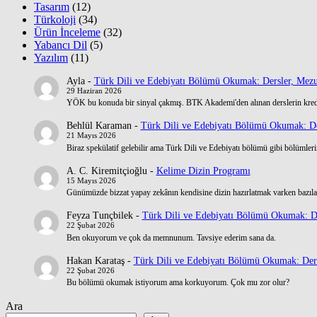
Tasarım
(12)
Türkoloji
(34)
Ürün İnceleme
(32)
Yabancı Dil
(5)
Yazılım
(11)
Ayla
-
Türk Dili ve Edebiyatı Bölümü Okumak: Dersler, Mezu
29 Haziran 2026
YÖK bu konuda bir sinyal çakmış. BTK Akademi'den alınan derslerin kre
Behlül Karaman
-
Türk Dili ve Edebiyatı Bölümü Okumak: De
21 Mayıs 2026
Biraz spekülatif gelebilir ama Türk Dili ve Edebiyatı bölümü gibi bölümlerin
A. C. Kiremitçioğlu
-
Kelime Dizin Programı
15 Mayıs 2026
Günümüzde bizzat yapay zekânın kendisine dizin hazırlatmak varken bazılar
Feyza Tunçbilek
-
Türk Dili ve Edebiyatı Bölümü Okumak: De
22 Şubat 2026
Ben okuyorum ve çok da memnunum. Tavsiye ederim sana da.
Hakan Karataş
-
Türk Dili ve Edebiyatı Bölümü Okumak: Ders
22 Şubat 2026
Bu bölümü okumak istiyorum ama korkuyorum. Çok mu zor olur?
Ara