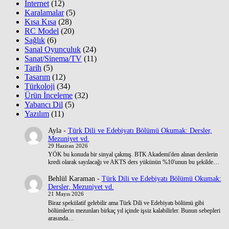
İnternet
(12)
Karalamalar
(5)
Kısa Kısa
(28)
RC Model
(20)
Sağlık
(6)
Sanal Oyunculuk
(24)
Sanat/Sinema/TV
(11)
Tarih
(5)
Tasarım
(12)
Türkoloji
(34)
Ürün İnceleme
(32)
Yabancı Dil
(5)
Yazılım
(11)
Ayla
-
Türk Dili ve Edebiyatı Bölümü Okumak: Dersler,
Mezuniyet vd.
29 Haziran 2026
YÖK bu konuda bir sinyal çakmış. BTK Akademi'den alınan derslerin
kredi olarak sayılacağı ve AKTS ders yükünün %10'unun bu şekilde…
Behlül Karaman
-
Türk Dili ve Edebiyatı Bölümü Okumak:
Dersler, Mezuniyet vd.
21 Mayıs 2026
Biraz spekülatif gelebilir ama Türk Dili ve Edebiyatı bölümü gibi
bölümlerin mezunları birkaç yıl içinde işsiz kalabilirler. Bunun sebepleri
arasında…