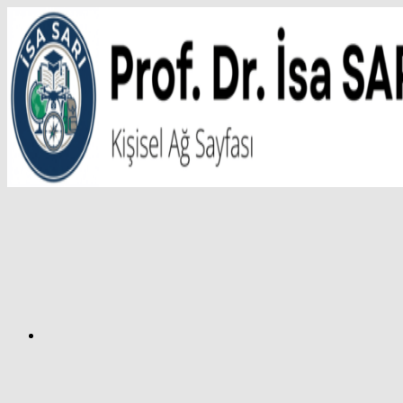
İçeriğe
atla
Facebook
Prof.
Dr.
İsa
SARI
–
Kişisel
Ağ
Sayfası
Instagram