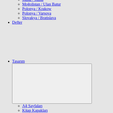
Moğolistan / Ulan Batur
Polonya / Krakow
Polonya / Varşova
Slovakya / Bratislava
Defter
Tasarım
Expand
child
menu
Ağ Sayfaları
Kitap Kapakları