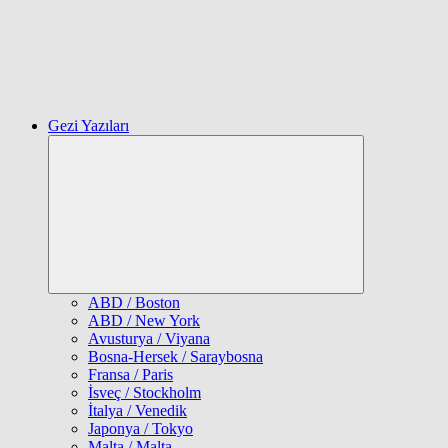
Gezi Yazıları
Expand
child
menu
ABD / Boston
ABD / New York
Avusturya / Viyana
Bosna-Hersek / Saraybosna
Fransa / Paris
İsveç / Stockholm
İtalya / Venedik
Japonya / Tokyo
Malta / Malta