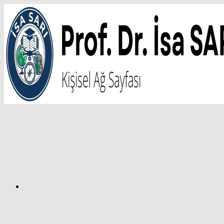
İçeriğe
atla
Facebook
Prof.
Dr.
İsa
SARI
–
Kişisel
Ağ
Sayfası
Instagram