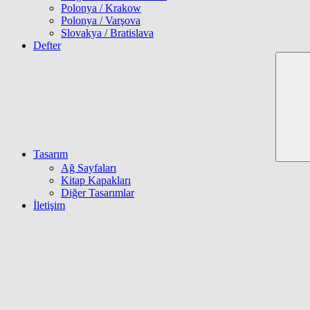
Polonya / Krakow
Polonya / Varşova
Slovakya / Bratislava
Defter
Tasarım
Ağ Sayfaları
Kitap Kapakları
Diğer Tasarımlar
İletişim