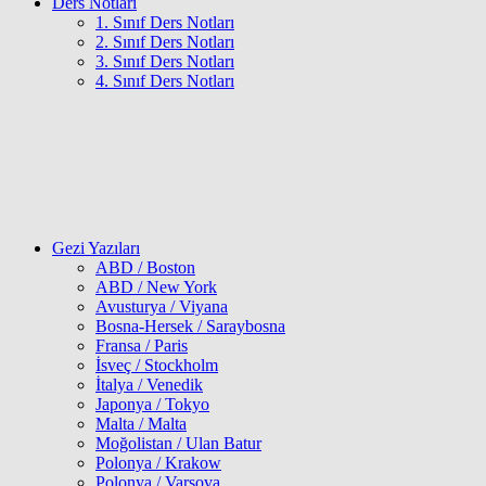
Ders Notları
1. Sınıf Ders Notları
2. Sınıf Ders Notları
3. Sınıf Ders Notları
4. Sınıf Ders Notları
Gezi Yazıları
ABD / Boston
ABD / New York
Avusturya / Viyana
Bosna-Hersek / Saraybosna
Fransa / Paris
İsveç / Stockholm
İtalya / Venedik
Japonya / Tokyo
Malta / Malta
Moğolistan / Ulan Batur
Polonya / Krakow
Polonya / Varşova