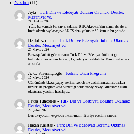
Yazılım
(11)
Ayla
-
Türk Dili ve Edebiyatı Bölümü Okumak: Dersler,
Mezuniyet vd.
29 Haziran 2026
YÖK bu konuda bir sinyal çakmış. BTK Akademi'den alınan derslerin
kredi olarak sayılacağı ve AKTS ders yükünün %10'unun bu şekilde…
Behlül Karaman
-
Türk Dili ve Edebiyatı Bölümü Okumak:
Dersler, Mezuniyet vd.
21 Mayıs 2026
Biraz spekülatif gelebilir ama Türk Dili ve Edebiyatı bölümü gibi
bölümlerin mezunları birkaç yıl içinde işsiz kalabilirler. Bunun sebepleri
arasında…
A. C. Kiremitçioğlu
-
Kelime Dizin Programı
15 Mayıs 2026
Günümüzde bizzat yapay zekânın kendisine dizin hazırlatmak varken
bazıları da programlama bilmediği hâlde yapay zekâyı kullanarak dizin
oluşturma yazılımı hazırlıyor.…
Feyza Tunçbilek
-
Türk Dili ve Edebiyatı Bölümü Okumak:
Dersler, Mezuniyet vd.
22 Şubat 2026
Ben okuyorum ve çok da memnunum. Tavsiye ederim sana da.
Hakan Karataş
-
Türk Dili ve Edebiyatı Bölümü Okumak:
Dersler, Mezuniyet vd.