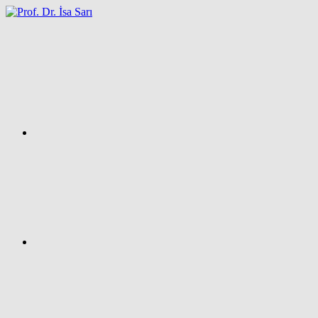
İçeriğe
atla
Facebook
Prof.
Dr.
İsa
SARI
–
Kişisel
Ağ
Sayfası
Instagram
X