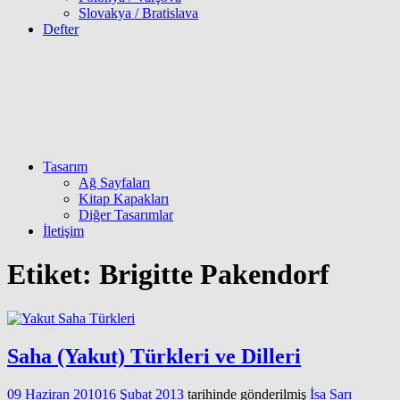
Slovakya / Bratislava
Defter
Tasarım
Ağ Sayfaları
Kitap Kapakları
Diğer Tasarımlar
İletişim
Etiket:
Brigitte Pakendorf
Saha (Yakut) Türkleri ve Dilleri
09 Haziran 2010
16 Şubat 2013
tarihinde gönderilmiş
İsa Sarı