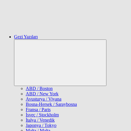
Gezi Yazıları
Expand
child
menu
ABD / Boston
ABD / New York
Avusturya / Viyana
Bosna-Hersek / Saraybosna
Fransa / Paris
İsveç / Stockholm
İtalya / Venedik
Japonya / Tokyo
Malta / Malta