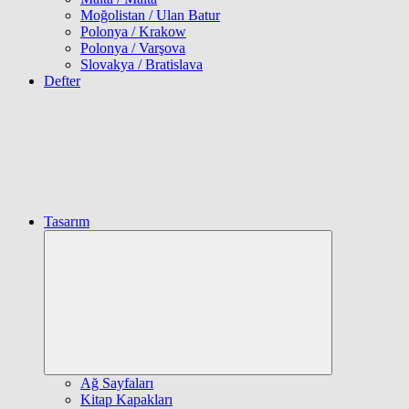
Moğolistan / Ulan Batur
Polonya / Krakow
Polonya / Varşova
Slovakya / Bratislava
Defter
Tasarım
Expand
child
menu
Ağ Sayfaları
Kitap Kapakları