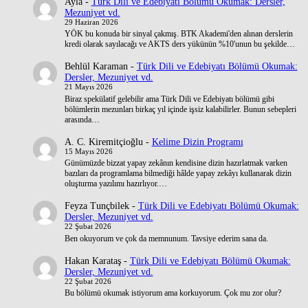
Ayla
-
Türk Dili ve Edebiyatı Bölümü Okumak: Dersler,
Mezuniyet vd.
29 Haziran 2026
YÖK bu konuda bir sinyal çakmış. BTK Akademi'den alınan derslerin
kredi olarak sayılacağı ve AKTS ders yükünün %10'unun bu şekilde…
Behlül Karaman
-
Türk Dili ve Edebiyatı Bölümü Okumak:
Dersler, Mezuniyet vd.
21 Mayıs 2026
Biraz spekülatif gelebilir ama Türk Dili ve Edebiyatı bölümü gibi
bölümlerin mezunları birkaç yıl içinde işsiz kalabilirler. Bunun sebepleri
arasında…
A. C. Kiremitçioğlu
-
Kelime Dizin Programı
15 Mayıs 2026
Günümüzde bizzat yapay zekânın kendisine dizin hazırlatmak varken
bazıları da programlama bilmediği hâlde yapay zekâyı kullanarak dizin
oluşturma yazılımı hazırlıyor.…
Feyza Tunçbilek
-
Türk Dili ve Edebiyatı Bölümü Okumak:
Dersler, Mezuniyet vd.
22 Şubat 2026
Ben okuyorum ve çok da memnunum. Tavsiye ederim sana da.
Hakan Karataş
-
Türk Dili ve Edebiyatı Bölümü Okumak:
Dersler, Mezuniyet vd.
22 Şubat 2026
Bu bölümü okumak istiyorum ama korkuyorum. Çok mu zor olur?