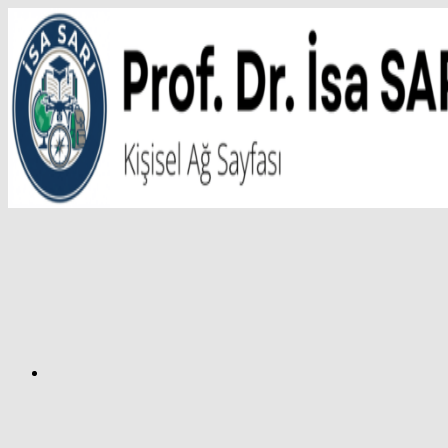
İçeriğe
atla
Facebook
Prof.
Dr.
İsa
SARI
–
Kişisel
Ağ
Sayfası
Instagram