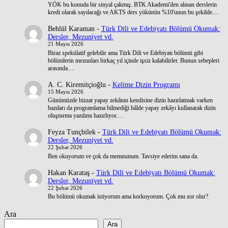
YÖK bu konuda bir sinyal çakmış. BTK Akademi'den alınan derslerin
kredi olarak sayılacağı ve AKTS ders yükünün %10'unun bu şekilde…
Behlül Karaman
-
Türk Dili ve Edebiyatı Bölümü Okumak:
Dersler, Mezuniyet vd.
21 Mayıs 2026
Biraz spekülatif gelebilir ama Türk Dili ve Edebiyatı bölümü gibi
bölümlerin mezunları birkaç yıl içinde işsiz kalabilirler. Bunun sebepleri
arasında…
A. C. Kiremitçioğlu
-
Kelime Dizin Programı
15 Mayıs 2026
Günümüzde bizzat yapay zekânın kendisine dizin hazırlatmak varken
bazıları da programlama bilmediği hâlde yapay zekâyı kullanarak dizin
oluşturma yazılımı hazırlıyor.…
Feyza Tunçbilek
-
Türk Dili ve Edebiyatı Bölümü Okumak:
Dersler, Mezuniyet vd.
22 Şubat 2026
Ben okuyorum ve çok da memnunum. Tavsiye ederim sana da.
Hakan Karataş
-
Türk Dili ve Edebiyatı Bölümü Okumak:
Dersler, Mezuniyet vd.
22 Şubat 2026
Bu bölümü okumak istiyorum ama korkuyorum. Çok mu zor olur?
Ara
Ara