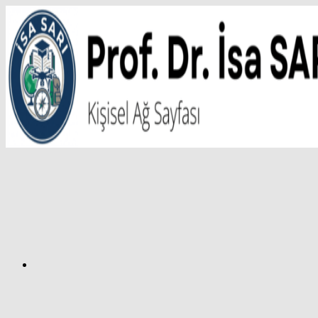
İçeriğe
atla
Facebook
Prof.
Dr.
İsa
SARI
–
Kişisel
Ağ
Sayfası
Instagram