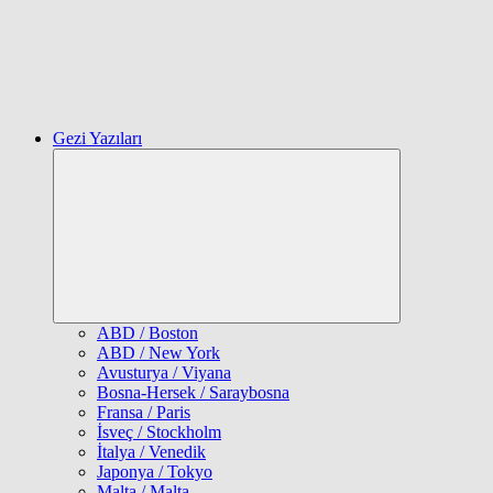
Gezi Yazıları
Expand
child
menu
ABD / Boston
ABD / New York
Avusturya / Viyana
Bosna-Hersek / Saraybosna
Fransa / Paris
İsveç / Stockholm
İtalya / Venedik
Japonya / Tokyo
Malta / Malta