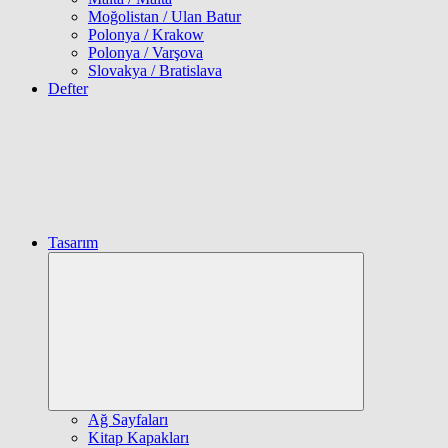
Moğolistan / Ulan Batur
Polonya / Krakow
Polonya / Varşova
Slovakya / Bratislava
Defter
Tasarım
Expand
child
menu
Ağ Sayfaları
Kitap Kapakları