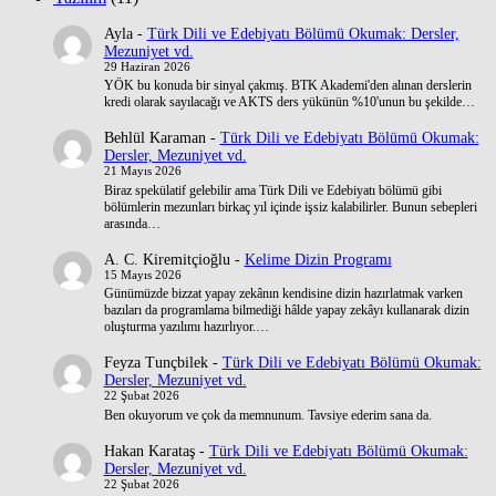
Ayla
-
Türk Dili ve Edebiyatı Bölümü Okumak: Dersler,
Mezuniyet vd.
29 Haziran 2026
YÖK bu konuda bir sinyal çakmış. BTK Akademi'den alınan derslerin
kredi olarak sayılacağı ve AKTS ders yükünün %10'unun bu şekilde…
Behlül Karaman
-
Türk Dili ve Edebiyatı Bölümü Okumak:
Dersler, Mezuniyet vd.
21 Mayıs 2026
Biraz spekülatif gelebilir ama Türk Dili ve Edebiyatı bölümü gibi
bölümlerin mezunları birkaç yıl içinde işsiz kalabilirler. Bunun sebepleri
arasında…
A. C. Kiremitçioğlu
-
Kelime Dizin Programı
15 Mayıs 2026
Günümüzde bizzat yapay zekânın kendisine dizin hazırlatmak varken
bazıları da programlama bilmediği hâlde yapay zekâyı kullanarak dizin
oluşturma yazılımı hazırlıyor.…
Feyza Tunçbilek
-
Türk Dili ve Edebiyatı Bölümü Okumak:
Dersler, Mezuniyet vd.
22 Şubat 2026
Ben okuyorum ve çok da memnunum. Tavsiye ederim sana da.
Hakan Karataş
-
Türk Dili ve Edebiyatı Bölümü Okumak:
Dersler, Mezuniyet vd.
22 Şubat 2026