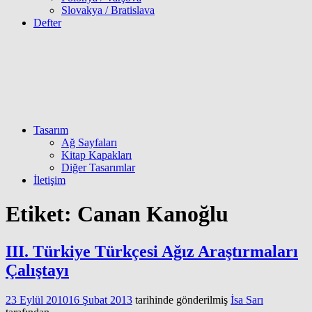
Slovakya / Bratislava
Defter
Tasarım
Ağ Sayfaları
Kitap Kapakları
Diğer Tasarımlar
İletişim
Etiket:
Canan Kanoğlu
III. Türkiye Türkçesi Ağız Araştırmaları
Çalıştayı
23 Eylül 2010
16 Şubat 2013
tarihinde gönderilmiş
İsa Sarı