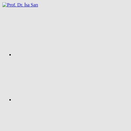
İçeriğe
atla
Facebook
Prof.
Dr.
İsa
SARI
–
Kişisel
Ağ
Sayfası
Instagram
X