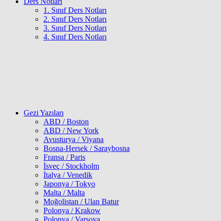
Ders Notları
1. Sınıf Ders Notları
2. Sınıf Ders Notları
3. Sınıf Ders Notları
4. Sınıf Ders Notları
Gezi Yazıları
ABD / Boston
ABD / New York
Avusturya / Viyana
Bosna-Hersek / Saraybosna
Fransa / Paris
İsveç / Stockholm
İtalya / Venedik
Japonya / Tokyo
Malta / Malta
Moğolistan / Ulan Batur
Polonya / Krakow
Polonya / Varşova