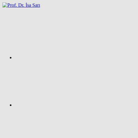
İçeriğe
atla
Facebook
Prof.
Dr.
İsa
SARI
–
Kişisel
Ağ
Sayfası
Instagram
X