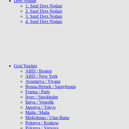
Ders Notları
1. Sınıf Ders Notları
2. Sınıf Ders Notları
3. Sınıf Ders Notları
4. Sınıf Ders Notları
Gezi Yazıları
ABD / Boston
ABD / New York
Avusturya / Viyana
Bosna-Hersek / Saraybosna
Fransa / Paris
İsveç / Stockholm
İtalya / Venedik
Japonya / Tokyo
Malta / Malta
Moğolistan / Ulan Batur
Polonya / Krakow
Polonya / Varşova