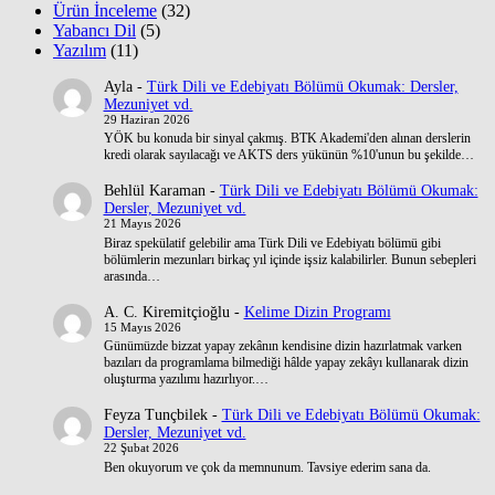
Ürün İnceleme
(32)
Yabancı Dil
(5)
Yazılım
(11)
Ayla
-
Türk Dili ve Edebiyatı Bölümü Okumak: Dersler,
Mezuniyet vd.
29 Haziran 2026
YÖK bu konuda bir sinyal çakmış. BTK Akademi'den alınan derslerin
kredi olarak sayılacağı ve AKTS ders yükünün %10'unun bu şekilde…
Behlül Karaman
-
Türk Dili ve Edebiyatı Bölümü Okumak:
Dersler, Mezuniyet vd.
21 Mayıs 2026
Biraz spekülatif gelebilir ama Türk Dili ve Edebiyatı bölümü gibi
bölümlerin mezunları birkaç yıl içinde işsiz kalabilirler. Bunun sebepleri
arasında…
A. C. Kiremitçioğlu
-
Kelime Dizin Programı
15 Mayıs 2026
Günümüzde bizzat yapay zekânın kendisine dizin hazırlatmak varken
bazıları da programlama bilmediği hâlde yapay zekâyı kullanarak dizin
oluşturma yazılımı hazırlıyor.…
Feyza Tunçbilek
-
Türk Dili ve Edebiyatı Bölümü Okumak:
Dersler, Mezuniyet vd.
22 Şubat 2026
Ben okuyorum ve çok da memnunum. Tavsiye ederim sana da.