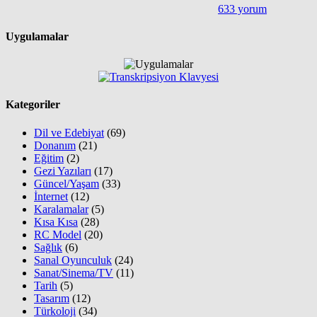
633 yorum
Uygulamalar
Kategoriler
Dil ve Edebiyat
(69)
Donanım
(21)
Eğitim
(2)
Gezi Yazıları
(17)
Güncel/Yaşam
(33)
İnternet
(12)
Karalamalar
(5)
Kısa Kısa
(28)
RC Model
(20)
Sağlık
(6)
Sanal Oyunculuk
(24)
Sanat/Sinema/TV
(11)
Tarih
(5)
Tasarım
(12)
Türkoloji
(34)