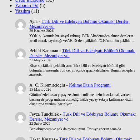
Yabancı Dil
(5)
Yazılım
(11)
Ayla
-
Türk Dili ve Edebiyatı Bölümü Okumak: Dersler,
Mezuniyet vd.
29 Haziran 2026
YÖK bu konuda bir sinyal çakmış. BTK Akademi'den alınan derslerin
kredi olarak sayılacağı ve AKTS ders yükünün %10'unun bu şekilde…
Behlül Karaman
-
Türk Dili ve Edebiyatı Bölümü Okumak:
Dersler, Mezuniyet vd.
21 Mayıs 2026
Biraz spekülatif gelebilir ama Türk Dili ve Edebiyatı bölümü gibi
bölümlerin mezunları birkaç yıl içinde işsiz kalabilirler. Bunun sebepleri
arasında…
A. C. Kiremitçioğlu
-
Kelime Dizin Programı
15 Mayıs 2026
Günümüzde bizzat yapay zekânın kendisine dizin hazırlatmak varken
bazıları da programlama bilmediği hâlde yapay zekâyı kullanarak dizin
oluşturma yazılımı hazırlıyor.…
Feyza Tunçbilek
-
Türk Dili ve Edebiyatı Bölümü Okumak:
Dersler, Mezuniyet vd.
22 Şubat 2026
Ben okuyorum ve çok da memnunum. Tavsiye ederim sana da.
Hakan Karataş
-
Türk Dili ve Edebiyatı Bölümü Okumak: