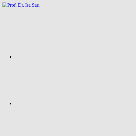
İçeriğe
atla
Facebook
Prof.
Dr.
İsa
SARI
–
Kişisel
Ağ
Sayfası
Instagram
X