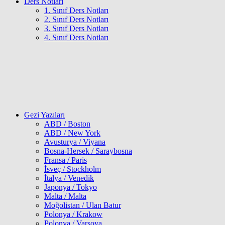
Ders Notları
1. Sınıf Ders Notları
2. Sınıf Ders Notları
3. Sınıf Ders Notları
4. Sınıf Ders Notları
Gezi Yazıları
ABD / Boston
ABD / New York
Avusturya / Viyana
Bosna-Hersek / Saraybosna
Fransa / Paris
İsveç / Stockholm
İtalya / Venedik
Japonya / Tokyo
Malta / Malta
Moğolistan / Ulan Batur
Polonya / Krakow
Polonya / Varşova