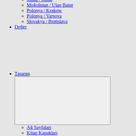
Moğolistan / Ulan Batur
Polonya / Krakow
Polonya / Varşova
Slovakya / Bratislava
Defter
Tasarım
Expand
child
menu
Ağ Sayfaları
Kitap Kapakları