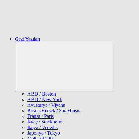
Gezi Yazıları
Expand
child
menu
ABD / Boston
ABD / New York
Avusturya / Viyana
Bosna-Hersek / Saraybosna
Fransa / Paris
İsveç / Stockholm
İtalya / Venedik
Japonya / Tokyo
Malta / Malta