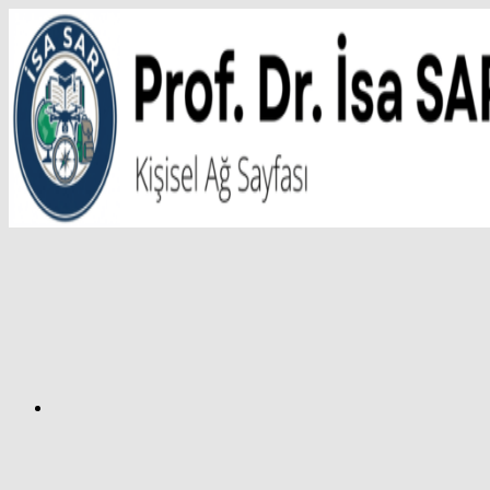
İçeriğe
atla
Facebook
Prof.
Dr.
İsa
SARI
–
Kişisel
Ağ
Sayfası
Instagram