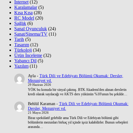
İnternet
(12)
Karalamalar
(5)
Kısa Kısa
(28)
RC Model
(20)
Sağlık
(6)
Sanal Oyunculuk
(24)
Sanat/Sinema/TV
(11)
Tarih
(5)
Tasarım
(12)
Türkoloji
(34)
Ürün İnceleme
(32)
Yabancı Dil
(5)
Yazılım
(11)
Ayla
-
Türk Dili ve Edebiyatı Bölümü Okumak: Dersler,
Mezuniyet vd.
29 Haziran 2026
YÖK bu konuda bir sinyal çakmış. BTK Akademi'den alınan derslerin
kredi olarak sayılacağı ve AKTS ders yükünün %10'unun bu şekilde…
Behlül Karaman
-
Türk Dili ve Edebiyatı Bölümü Okumak:
Dersler, Mezuniyet vd.
21 Mayıs 2026
Biraz spekülatif gelebilir ama Türk Dili ve Edebiyatı bölümü gibi
bölümlerin mezunları birkaç yıl içinde işsiz kalabilirler. Bunun sebepleri
arasında…