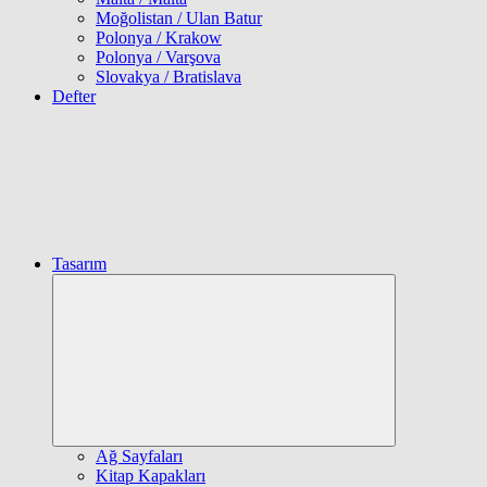
Moğolistan / Ulan Batur
Polonya / Krakow
Polonya / Varşova
Slovakya / Bratislava
Defter
Tasarım
Expand
child
menu
Ağ Sayfaları
Kitap Kapakları