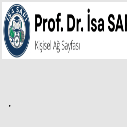
İçeriğe
atla
Facebook
Prof.
Dr.
İsa
SARI
–
Kişisel
Ağ
Sayfası
Instagram