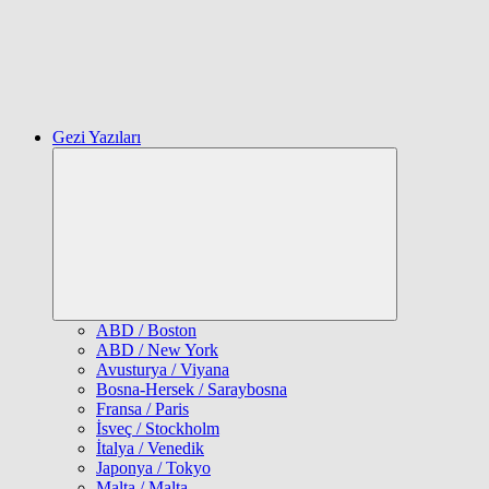
Gezi Yazıları
Expand
child
menu
ABD / Boston
ABD / New York
Avusturya / Viyana
Bosna-Hersek / Saraybosna
Fransa / Paris
İsveç / Stockholm
İtalya / Venedik
Japonya / Tokyo
Malta / Malta