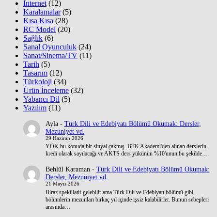
İnternet
(12)
Karalamalar
(5)
Kısa Kısa
(28)
RC Model
(20)
Sağlık
(6)
Sanal Oyunculuk
(24)
Sanat/Sinema/TV
(11)
Tarih
(5)
Tasarım
(12)
Türkoloji
(34)
Ürün İnceleme
(32)
Yabancı Dil
(5)
Yazılım
(11)
Ayla
-
Türk Dili ve Edebiyatı Bölümü Okumak: Dersler,
Mezuniyet vd.
29 Haziran 2026
YÖK bu konuda bir sinyal çakmış. BTK Akademi'den alınan derslerin
kredi olarak sayılacağı ve AKTS ders yükünün %10'unun bu şekilde…
Behlül Karaman
-
Türk Dili ve Edebiyatı Bölümü Okumak:
Dersler, Mezuniyet vd.
21 Mayıs 2026
Biraz spekülatif gelebilir ama Türk Dili ve Edebiyatı bölümü gibi
bölümlerin mezunları birkaç yıl içinde işsiz kalabilirler. Bunun sebepleri
arasında…