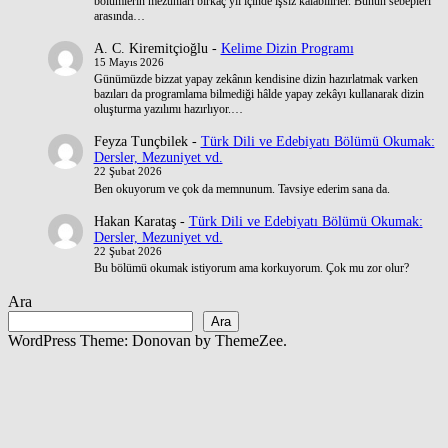
bölümlerin mezunları birkaç yıl içinde işsiz kalabilirler. Bunun sebepleri
arasında…
A. C. Kiremitçioğlu
-
Kelime Dizin Programı
15 Mayıs 2026
Günümüzde bizzat yapay zekânın kendisine dizin hazırlatmak varken
bazıları da programlama bilmediği hâlde yapay zekâyı kullanarak dizin
oluşturma yazılımı hazırlıyor.…
Feyza Tunçbilek
-
Türk Dili ve Edebiyatı Bölümü Okumak:
Dersler, Mezuniyet vd.
22 Şubat 2026
Ben okuyorum ve çok da memnunum. Tavsiye ederim sana da.
Hakan Karataş
-
Türk Dili ve Edebiyatı Bölümü Okumak:
Dersler, Mezuniyet vd.
22 Şubat 2026
Bu bölümü okumak istiyorum ama korkuyorum. Çok mu zor olur?
Ara
Ara
WordPress Theme: Donovan by ThemeZee.