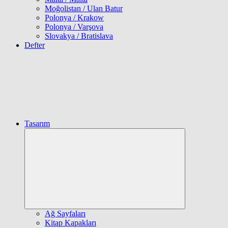
Moğolistan / Ulan Batur
Polonya / Krakow
Polonya / Varşova
Slovakya / Bratislava
Defter
Tasarım
Expand
child
menu
Ağ Sayfaları
Kitap Kapakları