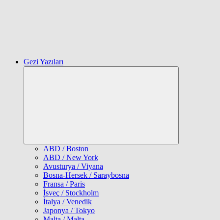
Gezi Yazıları
Expand
child
menu
ABD / Boston
ABD / New York
Avusturya / Viyana
Bosna-Hersek / Saraybosna
Fransa / Paris
İsveç / Stockholm
İtalya / Venedik
Japonya / Tokyo
Malta / Malta