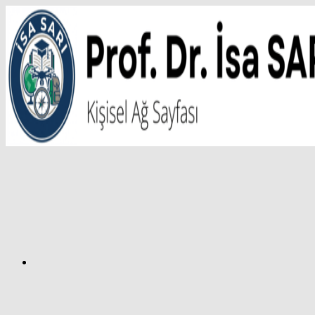
İçeriğe
atla
Facebook
Prof.
Dr.
İsa
SARI
–
Kişisel
Ağ
Sayfası
Instagram