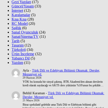
Gezi Yazıları
(17)
Güncel/Yaşam
(33)
İnternet
(12)
Karalamalar
(5)
Kısa Kısa
(28)
RC Model
(20)
Sağlık
(6)
Sanal Oyunculuk
(24)
Sanat/Sinema/TV
(11)
Tarih
(5)
Tasarım
(12)
Türkoloji
(34)
Ürün İnceleme
(32)
Yabancı Dil
(5)
Yazılım
(11)
Ayla
-
Türk Dili ve Edebiyatı Bölümü Okumak: Dersler,
Mezuniyet vd.
29 Haziran 2026
YÖK bu konuda bir sinyal çakmış. BTK Akademi'den alınan derslerin
kredi olarak sayılacağı ve AKTS ders yükünün %10'unun bu şekilde…
Behlül Karaman
-
Türk Dili ve Edebiyatı Bölümü Okumak:
Dersler, Mezuniyet vd.
21 Mayıs 2026
Biraz spekülatif gelebilir ama Türk Dili ve Edebiyatı bölümü gibi