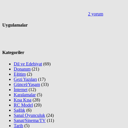
2 yorum
Uygulamalar
Kategoriler
Dil ve Edebiyat
(69)
Donanım
(21)
Eğitim
(2)
Gezi Yazıları
(17)
Güncel/Yaşam
(33)
İnternet
(12)
Karalamalar
(5)
Kısa Kısa
(28)
RC Model
(20)
Sağlık
(6)
Sanal Oyunculuk
(24)
Sanat/Sinema/TV
(11)
Tarih
(5)