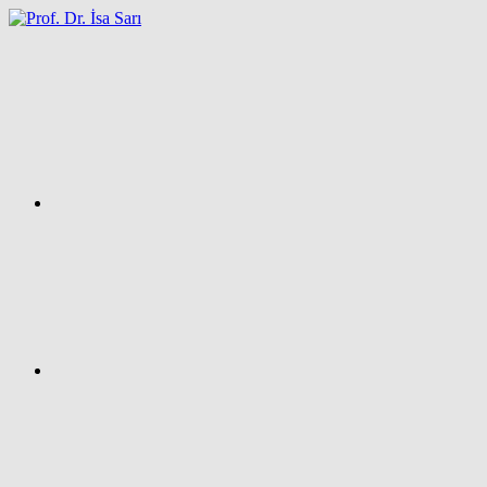
İçeriğe
atla
Facebook
Prof.
Dr.
İsa
SARI
–
Kişisel
Ağ
Sayfası
Instagram
X