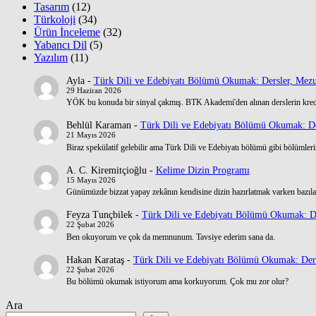
Tasarım
(12)
Türkoloji
(34)
Ürün İnceleme
(32)
Yabancı Dil
(5)
Yazılım
(11)
Ayla
-
Türk Dili ve Edebiyatı Bölümü Okumak: Dersler, Mezu
29 Haziran 2026
YÖK bu konuda bir sinyal çakmış. BTK Akademi'den alınan derslerin kre
Behlül Karaman
-
Türk Dili ve Edebiyatı Bölümü Okumak: De
21 Mayıs 2026
Biraz spekülatif gelebilir ama Türk Dili ve Edebiyatı bölümü gibi bölümlerin
A. C. Kiremitçioğlu
-
Kelime Dizin Programı
15 Mayıs 2026
Günümüzde bizzat yapay zekânın kendisine dizin hazırlatmak varken bazılar
Feyza Tunçbilek
-
Türk Dili ve Edebiyatı Bölümü Okumak: De
22 Şubat 2026
Ben okuyorum ve çok da memnunum. Tavsiye ederim sana da.
Hakan Karataş
-
Türk Dili ve Edebiyatı Bölümü Okumak: Ders
22 Şubat 2026
Bu bölümü okumak istiyorum ama korkuyorum. Çok mu zor olur?
Ara