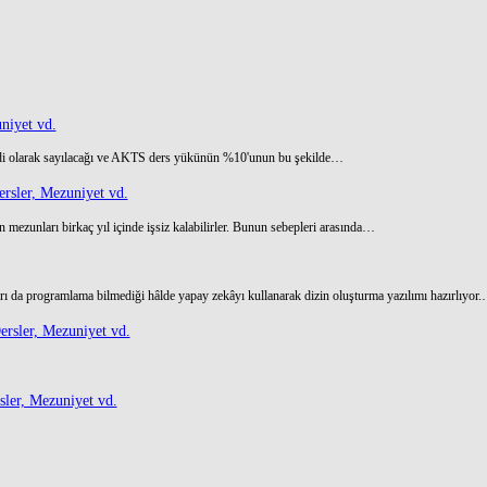
niyet vd.
di olarak sayılacağı ve AKTS ders yükünün %10'unun bu şekilde…
rsler, Mezuniyet vd.
 mezunları birkaç yıl içinde işsiz kalabilirler. Bunun sebepleri arasında…
ı da programlama bilmediği hâlde yapay zekâyı kullanarak dizin oluşturma yazılımı hazırlıyor
rsler, Mezuniyet vd.
ler, Mezuniyet vd.