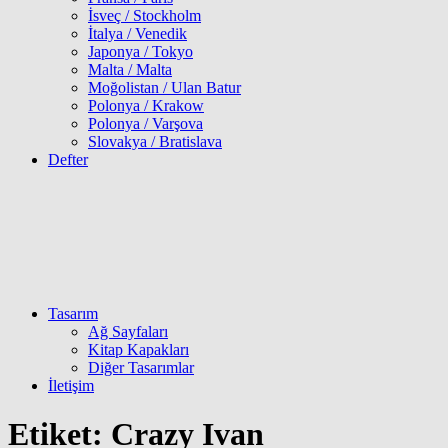
İsveç / Stockholm
İtalya / Venedik
Japonya / Tokyo
Malta / Malta
Moğolistan / Ulan Batur
Polonya / Krakow
Polonya / Varşova
Slovakya / Bratislava
Defter
Tasarım
Ağ Sayfaları
Kitap Kapakları
Diğer Tasarımlar
İletişim
Etiket:
Crazy Ivan