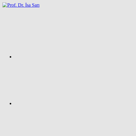
İçeriğe
atla
Facebook
Prof.
Dr.
İsa
SARI
–
Kişisel
Ağ
Sayfası
Instagram
X