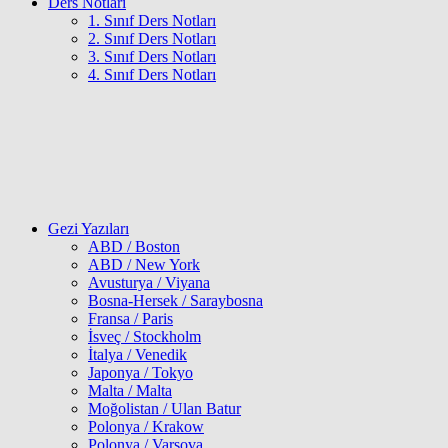
Ders Notları
1. Sınıf Ders Notları
2. Sınıf Ders Notları
3. Sınıf Ders Notları
4. Sınıf Ders Notları
Gezi Yazıları
ABD / Boston
ABD / New York
Avusturya / Viyana
Bosna-Hersek / Saraybosna
Fransa / Paris
İsveç / Stockholm
İtalya / Venedik
Japonya / Tokyo
Malta / Malta
Moğolistan / Ulan Batur
Polonya / Krakow
Polonya / Varşova