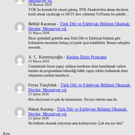
Mezuniyet vd.
29 Haziran 2026
YÖK bu konuda bir sinyal çakmış. BTK Akademi'den alınan derslerin
kredi olarak sayılacağı ve AKTS ders yükünün %10'unun bu şekilde…
Behlül Karaman
-
Türk Dili ve Edebiyatı Bölümü Okumak:
Dersler, Mezuniyet vd.
21 Mayıs 2026
Biraz spekülatif gelebilir ama Türk Dili ve Edebiyatı bölümü gibi
bölümlerin mezunları birkaç yıl içinde işsiz kalabilirler. Bunun sebepleri
arasında…
A. C. Kiremitçioğlu
-
Kelime Dizin Programı
15 Mayıs 2026
Günümüzde bizzat yapay zekânın kendisine dizin hazırlatmak varken
bazıları da programlama bilmediği hâlde yapay zekâyı kullanarak dizin
oluşturma yazılımı hazırlıyor.…
Feyza Tunçbilek
-
Türk Dili ve Edebiyatı Bölümü Okumak:
Dersler, Mezuniyet vd.
22 Şubat 2026
Ben okuyorum ve çok da memnunum. Tavsiye ederim sana da.
Hakan Karataş
-
Türk Dili ve Edebiyatı Bölümü Okumak:
Dersler, Mezuniyet vd.
22 Şubat 2026
Bu bölümü okumak istiyorum ama korkuyorum. Çok mu zor olur?
Ara