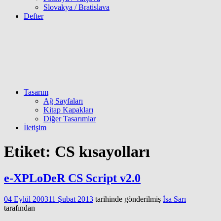
Slovakya / Bratislava
Defter
Tasarım
Ağ Sayfaları
Kitap Kapakları
Diğer Tasarımlar
İletişim
Etiket:
CS kısayolları
e-XPLoDeR CS Script v2.0
04 Eylül 2003
11 Şubat 2013
tarihinde gönderilmiş
İsa Sarı
tarafından