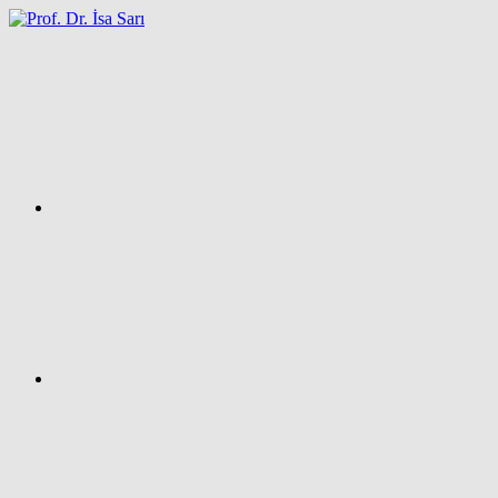
İçeriğe
atla
Facebook
Prof.
Dr.
İsa
SARI
–
Kişisel
Ağ
Sayfası
Instagram
X