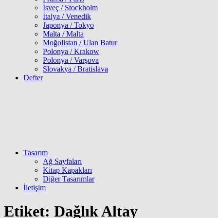
İsveç / Stockholm
İtalya / Venedik
Japonya / Tokyo
Malta / Malta
Moğolistan / Ulan Batur
Polonya / Krakow
Polonya / Varşova
Slovakya / Bratislava
Defter
Tasarım
Ağ Sayfaları
Kitap Kapakları
Diğer Tasarımlar
İletişim
Etiket:
Dağlık Altay