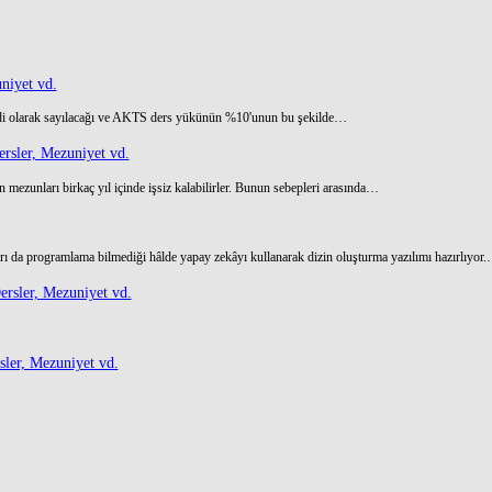
niyet vd.
di olarak sayılacağı ve AKTS ders yükünün %10'unun bu şekilde…
rsler, Mezuniyet vd.
 mezunları birkaç yıl içinde işsiz kalabilirler. Bunun sebepleri arasında…
ı da programlama bilmediği hâlde yapay zekâyı kullanarak dizin oluşturma yazılımı hazırlıyor
rsler, Mezuniyet vd.
ler, Mezuniyet vd.