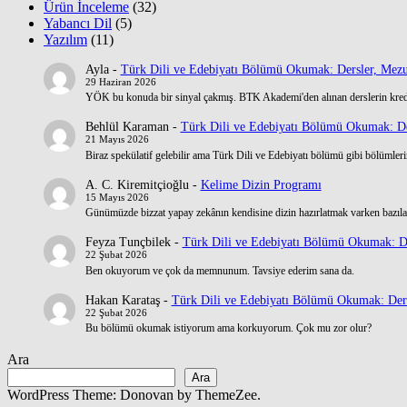
Ürün İnceleme
(32)
Yabancı Dil
(5)
Yazılım
(11)
Ayla
-
Türk Dili ve Edebiyatı Bölümü Okumak: Dersler, Mezu
29 Haziran 2026
YÖK bu konuda bir sinyal çakmış. BTK Akademi'den alınan derslerin kre
Behlül Karaman
-
Türk Dili ve Edebiyatı Bölümü Okumak: De
21 Mayıs 2026
Biraz spekülatif gelebilir ama Türk Dili ve Edebiyatı bölümü gibi bölümlerin
A. C. Kiremitçioğlu
-
Kelime Dizin Programı
15 Mayıs 2026
Günümüzde bizzat yapay zekânın kendisine dizin hazırlatmak varken bazılar
Feyza Tunçbilek
-
Türk Dili ve Edebiyatı Bölümü Okumak: De
22 Şubat 2026
Ben okuyorum ve çok da memnunum. Tavsiye ederim sana da.
Hakan Karataş
-
Türk Dili ve Edebiyatı Bölümü Okumak: Ders
22 Şubat 2026
Bu bölümü okumak istiyorum ama korkuyorum. Çok mu zor olur?
Ara
Ara
WordPress Theme: Donovan by ThemeZee.