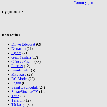
Yorum yapın
Uygulamalar
Kategoriler
Dil ve Edebiyat
(69)
Donanım
(21)
Eğitim
(2)
Gezi Yazıları
(17)
Güncel/Yaşam
(33)
İnternet
(12)
Karalamalar
(5)
Kısa Kısa
(28)
RC Model
(20)
Sağlık
(6)
Sanal Oyunculuk
(24)
Sanat/Sinema/TV
(11)
Tarih
(5)
Tasarım
(12)
Türkoloji
(34)