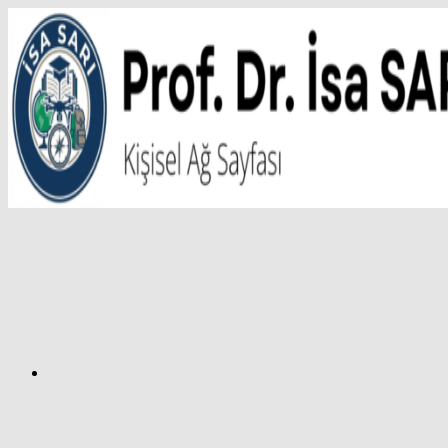
İçeriğe
atla
Facebook
Prof.
Dr.
İsa
SARI
–
Kişisel
Ağ
Sayfası
Instagram