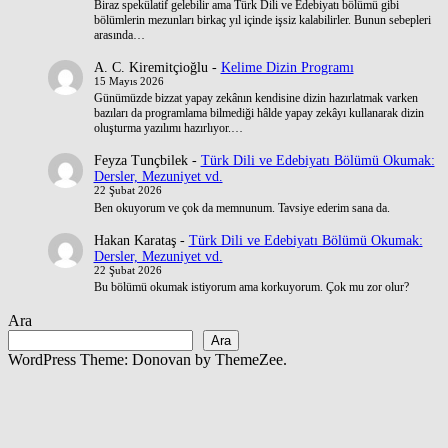
Biraz spekülatif gelebilir ama Türk Dili ve Edebiyatı bölümü gibi
bölümlerin mezunları birkaç yıl içinde işsiz kalabilirler. Bunun sebepleri
arasında…
A. C. Kiremitçioğlu
-
Kelime Dizin Programı
15 Mayıs 2026
Günümüzde bizzat yapay zekânın kendisine dizin hazırlatmak varken
bazıları da programlama bilmediği hâlde yapay zekâyı kullanarak dizin
oluşturma yazılımı hazırlıyor.…
Feyza Tunçbilek
-
Türk Dili ve Edebiyatı Bölümü Okumak:
Dersler, Mezuniyet vd.
22 Şubat 2026
Ben okuyorum ve çok da memnunum. Tavsiye ederim sana da.
Hakan Karataş
-
Türk Dili ve Edebiyatı Bölümü Okumak:
Dersler, Mezuniyet vd.
22 Şubat 2026
Bu bölümü okumak istiyorum ama korkuyorum. Çok mu zor olur?
Ara
Ara
WordPress Theme: Donovan by ThemeZee.