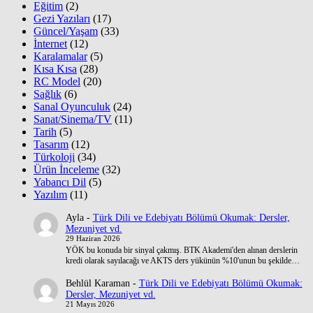
Eğitim
(2)
Gezi Yazıları
(17)
Güncel/Yaşam
(33)
İnternet
(12)
Karalamalar
(5)
Kısa Kısa
(28)
RC Model
(20)
Sağlık
(6)
Sanal Oyunculuk
(24)
Sanat/Sinema/TV
(11)
Tarih
(5)
Tasarım
(12)
Türkoloji
(34)
Ürün İnceleme
(32)
Yabancı Dil
(5)
Yazılım
(11)
Ayla
-
Türk Dili ve Edebiyatı Bölümü Okumak: Dersler,
Mezuniyet vd.
29 Haziran 2026
YÖK bu konuda bir sinyal çakmış. BTK Akademi'den alınan derslerin
kredi olarak sayılacağı ve AKTS ders yükünün %10'unun bu şekilde…
Behlül Karaman
-
Türk Dili ve Edebiyatı Bölümü Okumak:
Dersler, Mezuniyet vd.
21 Mayıs 2026