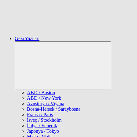
Gezi Yazıları
Expand
child
menu
ABD / Boston
ABD / New York
Avusturya / Viyana
Bosna-Hersek / Saraybosna
Fransa / Paris
İsveç / Stockholm
İtalya / Venedik
Japonya / Tokyo
Malta / Malta