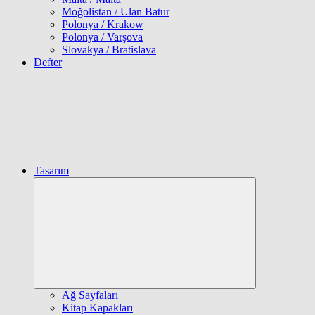
Moğolistan / Ulan Batur
Polonya / Krakow
Polonya / Varşova
Slovakya / Bratislava
Defter
Tasarım
Expand
child
menu
Ağ Sayfaları
Kitap Kapakları