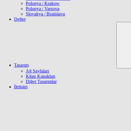
Polonya / Krakow
Polonya / Varşova
Slovakya / Bratislava
Defter
Tasarım
Ağ Sayfaları
Kitap Kapakları
Diğer Tasarımlar
İletişim