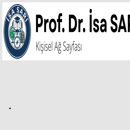
İçeriğe
atla
Facebook
Prof.
Dr.
İsa
SARI
–
Kişisel
Ağ
Sayfası
Instagram