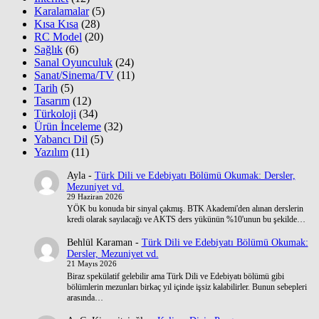
Karalamalar
(5)
Kısa Kısa
(28)
RC Model
(20)
Sağlık
(6)
Sanal Oyunculuk
(24)
Sanat/Sinema/TV
(11)
Tarih
(5)
Tasarım
(12)
Türkoloji
(34)
Ürün İnceleme
(32)
Yabancı Dil
(5)
Yazılım
(11)
Ayla
-
Türk Dili ve Edebiyatı Bölümü Okumak: Dersler,
Mezuniyet vd.
29 Haziran 2026
YÖK bu konuda bir sinyal çakmış. BTK Akademi'den alınan derslerin
kredi olarak sayılacağı ve AKTS ders yükünün %10'unun bu şekilde…
Behlül Karaman
-
Türk Dili ve Edebiyatı Bölümü Okumak:
Dersler, Mezuniyet vd.
21 Mayıs 2026
Biraz spekülatif gelebilir ama Türk Dili ve Edebiyatı bölümü gibi
bölümlerin mezunları birkaç yıl içinde işsiz kalabilirler. Bunun sebepleri
arasında…