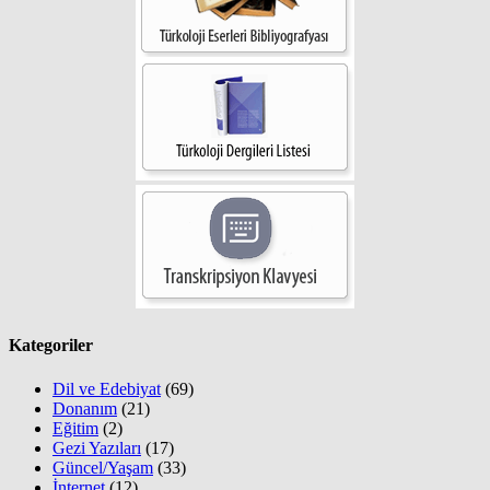
Kategoriler
Dil ve Edebiyat
(69)
Donanım
(21)
Eğitim
(2)
Gezi Yazıları
(17)
Güncel/Yaşam
(33)
İnternet
(12)