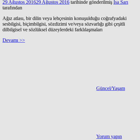
29 Ağustos 2016
29 Ağustos 2016
tarihinde gönderilmiş
İsa Sarı
tarafından
Ağız atlası, bir dilin veya lehçesinin konuşulduğu coğrafyadaki
sesbilgisi, biçimbilgisi, sözdizimi ve/veya sözvarlığı gibi çeşitli
dilbilgisel ve sözlüksel düzeylerdeki farklılaşmaları
Devamı >>
Güncel/Yaşam
Yorum yapın