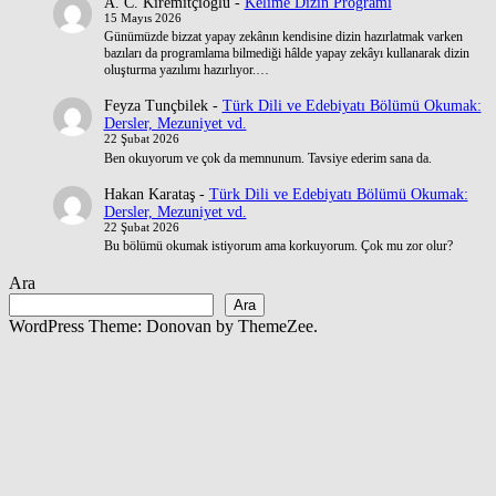
A. C. Kiremitçioğlu
-
Kelime Dizin Programı
15 Mayıs 2026
Günümüzde bizzat yapay zekânın kendisine dizin hazırlatmak varken
bazıları da programlama bilmediği hâlde yapay zekâyı kullanarak dizin
oluşturma yazılımı hazırlıyor.…
Feyza Tunçbilek
-
Türk Dili ve Edebiyatı Bölümü Okumak:
Dersler, Mezuniyet vd.
22 Şubat 2026
Ben okuyorum ve çok da memnunum. Tavsiye ederim sana da.
Hakan Karataş
-
Türk Dili ve Edebiyatı Bölümü Okumak:
Dersler, Mezuniyet vd.
22 Şubat 2026
Bu bölümü okumak istiyorum ama korkuyorum. Çok mu zor olur?
Ara
Ara
WordPress Theme: Donovan by ThemeZee.