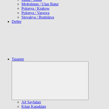
Moğolistan / Ulan Batur
Polonya / Krakow
Polonya / Varşova
Slovakya / Bratislava
Defter
Tasarım
Expand
child
menu
Ağ Sayfaları
Kitap Kapakları