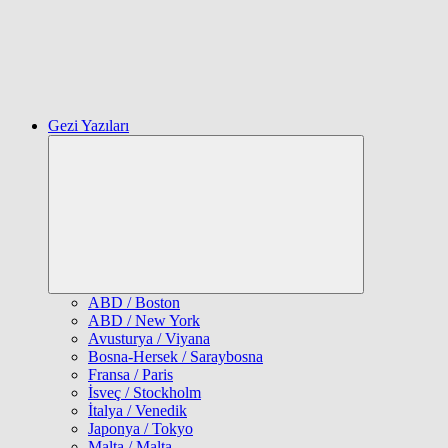
Gezi Yazıları
Expand
child
menu
ABD / Boston
ABD / New York
Avusturya / Viyana
Bosna-Hersek / Saraybosna
Fransa / Paris
İsveç / Stockholm
İtalya / Venedik
Japonya / Tokyo
Malta / Malta