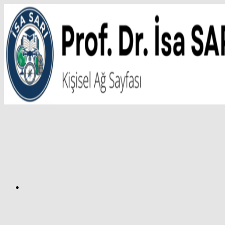
İçeriğe
atla
Facebook
Prof.
Dr.
İsa
SARI
–
Kişisel
Ağ
Sayfası
Instagram