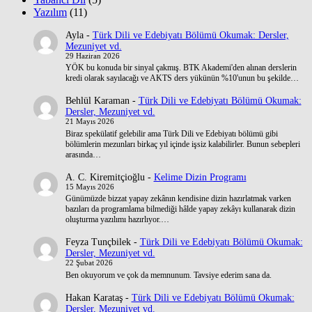
Yazılım
(11)
Ayla
-
Türk Dili ve Edebiyatı Bölümü Okumak: Dersler,
Mezuniyet vd.
29 Haziran 2026
YÖK bu konuda bir sinyal çakmış. BTK Akademi'den alınan derslerin
kredi olarak sayılacağı ve AKTS ders yükünün %10'unun bu şekilde…
Behlül Karaman
-
Türk Dili ve Edebiyatı Bölümü Okumak:
Dersler, Mezuniyet vd.
21 Mayıs 2026
Biraz spekülatif gelebilir ama Türk Dili ve Edebiyatı bölümü gibi
bölümlerin mezunları birkaç yıl içinde işsiz kalabilirler. Bunun sebepleri
arasında…
A. C. Kiremitçioğlu
-
Kelime Dizin Programı
15 Mayıs 2026
Günümüzde bizzat yapay zekânın kendisine dizin hazırlatmak varken
bazıları da programlama bilmediği hâlde yapay zekâyı kullanarak dizin
oluşturma yazılımı hazırlıyor.…
Feyza Tunçbilek
-
Türk Dili ve Edebiyatı Bölümü Okumak:
Dersler, Mezuniyet vd.
22 Şubat 2026
Ben okuyorum ve çok da memnunum. Tavsiye ederim sana da.
Hakan Karataş
-
Türk Dili ve Edebiyatı Bölümü Okumak:
Dersler, Mezuniyet vd.