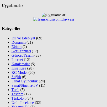
Uygulamalar
Kategoriler
Dil ve Edebiyat
(69)
Donanım
(21)
Eğitim
(2)
Gezi Yazıları
(17)
Güncel/Yaşam
(33)
İnternet
(12)
Karalamalar
(5)
Kısa Kısa
(28)
RC Model
(20)
Sağlık
(6)
Sanal Oyunculuk
(24)
Sanat/Sinema/TV
(11)
Tarih
(5)
Tasarım
(12)
Türkoloji
(34)
Ürün İnceleme
(32)
Yabancı Dil
(5)