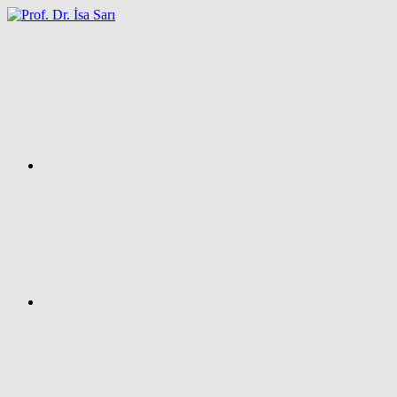
İçeriğe
atla
Facebook
Prof.
Dr.
İsa
SARI
–
Kişisel
Ağ
Sayfası
Instagram
X