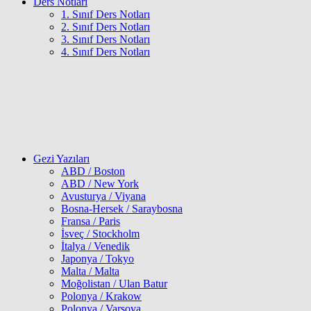
Ders Notları
1. Sınıf Ders Notları
2. Sınıf Ders Notları
3. Sınıf Ders Notları
4. Sınıf Ders Notları
Gezi Yazıları
ABD / Boston
ABD / New York
Avusturya / Viyana
Bosna-Hersek / Saraybosna
Fransa / Paris
İsveç / Stockholm
İtalya / Venedik
Japonya / Tokyo
Malta / Malta
Moğolistan / Ulan Batur
Polonya / Krakow
Polonya / Varşova