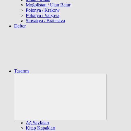
Moğolistan / Ulan Batur
Polonya / Krakow
Polonya / Varşova
Slovakya / Bratislava
Defter
Tasarım
Expand
child
menu
Ağ Sayfaları
Kitap Kapakları