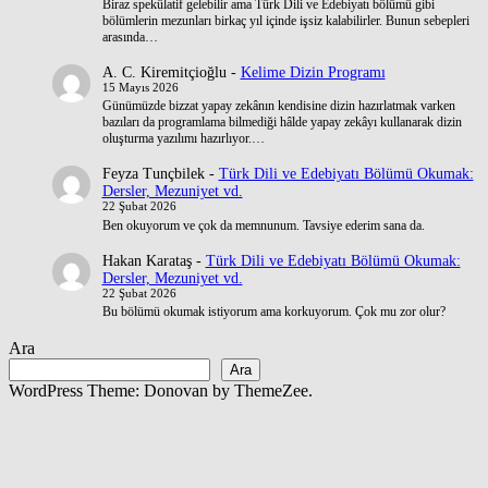
Biraz spekülatif gelebilir ama Türk Dili ve Edebiyatı bölümü gibi
bölümlerin mezunları birkaç yıl içinde işsiz kalabilirler. Bunun sebepleri
arasında…
A. C. Kiremitçioğlu
-
Kelime Dizin Programı
15 Mayıs 2026
Günümüzde bizzat yapay zekânın kendisine dizin hazırlatmak varken
bazıları da programlama bilmediği hâlde yapay zekâyı kullanarak dizin
oluşturma yazılımı hazırlıyor.…
Feyza Tunçbilek
-
Türk Dili ve Edebiyatı Bölümü Okumak:
Dersler, Mezuniyet vd.
22 Şubat 2026
Ben okuyorum ve çok da memnunum. Tavsiye ederim sana da.
Hakan Karataş
-
Türk Dili ve Edebiyatı Bölümü Okumak:
Dersler, Mezuniyet vd.
22 Şubat 2026
Bu bölümü okumak istiyorum ama korkuyorum. Çok mu zor olur?
Ara
Ara
WordPress Theme: Donovan by ThemeZee.