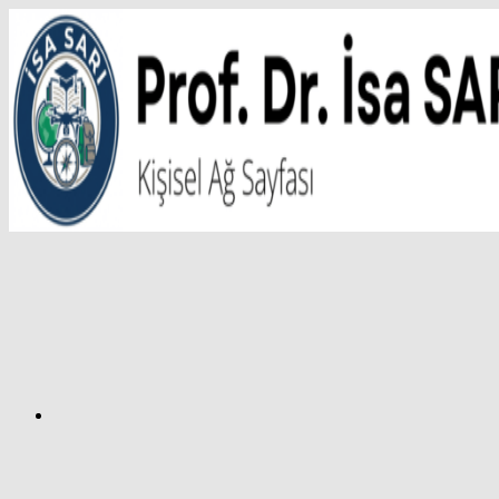
İçeriğe
atla
Facebook
Prof.
Dr.
İsa
SARI
–
Kişisel
Ağ
Sayfası
Instagram