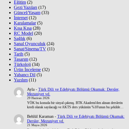
Eğitim
(2)
Gezi Yazıları
(17)
Güncel/Yaşam
(33)
İnternet
(12)
Karalamalar
(5)
Kısa Kısa
(28)
RC Model
(20)
Sağlık
(6)
Sanal Oyunculuk
(24)
Sanat/Sinema/TV
(11)
Tarih
(5)
Tasarım
(12)
Türkoloji
(34)
Ürün İnceleme
(32)
Yabancı Dil
(5)
Yazılım
(11)
Ayla
-
Türk Dili ve Edebiyatı Bölümü Okumak: Dersler,
Mezuniyet vd.
29 Haziran 2026
YÖK bu konuda bir sinyal çakmış. BTK Akademi'den alınan derslerin
kredi olarak sayılacağı ve AKTS ders yükünün %10'unun bu şekilde…
Behlül Karaman
-
Türk Dili ve Edebiyatı Bölümü Okumak:
Dersler, Mezuniyet vd.
21 Mayıs 2026