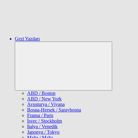
Gezi Yazıları
Expand
child
menu
ABD / Boston
ABD / New York
Avusturya / Viyana
Bosna-Hersek / Saraybosna
Fransa / Paris
İsveç / Stockholm
İtalya / Venedik
Japonya / Tokyo
Malta / Malta