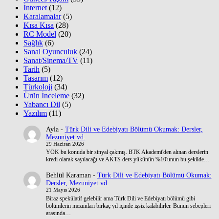
İnternet
(12)
Karalamalar
(5)
Kısa Kısa
(28)
RC Model
(20)
Sağlık
(6)
Sanal Oyunculuk
(24)
Sanat/Sinema/TV
(11)
Tarih
(5)
Tasarım
(12)
Türkoloji
(34)
Ürün İnceleme
(32)
Yabancı Dil
(5)
Yazılım
(11)
Ayla
-
Türk Dili ve Edebiyatı Bölümü Okumak: Dersler,
Mezuniyet vd.
29 Haziran 2026
YÖK bu konuda bir sinyal çakmış. BTK Akademi'den alınan derslerin
kredi olarak sayılacağı ve AKTS ders yükünün %10'unun bu şekilde…
Behlül Karaman
-
Türk Dili ve Edebiyatı Bölümü Okumak:
Dersler, Mezuniyet vd.
21 Mayıs 2026
Biraz spekülatif gelebilir ama Türk Dili ve Edebiyatı bölümü gibi
bölümlerin mezunları birkaç yıl içinde işsiz kalabilirler. Bunun sebepleri
arasında…