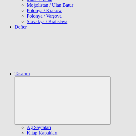
Moğolistan / Ulan Batur
Polonya / Krakow
Polonya / Varşova
Slovakya / Bratislava
Defter
Tasarım
Expand
child
menu
Ağ Sayfaları
Kitap Kapakları