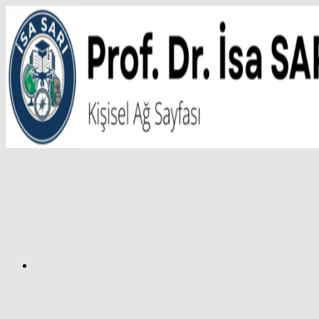
İçeriğe
atla
Facebook
Prof.
Dr.
İsa
SARI
–
Kişisel
Ağ
Sayfası
Instagram