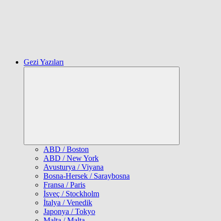
Gezi Yazıları
Expand
child
menu
ABD / Boston
ABD / New York
Avusturya / Viyana
Bosna-Hersek / Saraybosna
Fransa / Paris
İsveç / Stockholm
İtalya / Venedik
Japonya / Tokyo
Malta / Malta