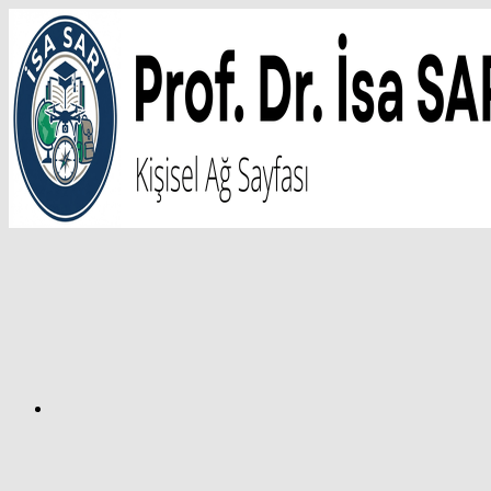
İçeriğe
atla
Facebook
Prof.
Dr.
İsa
SARI
–
Kişisel
Ağ
Sayfası
Instagram