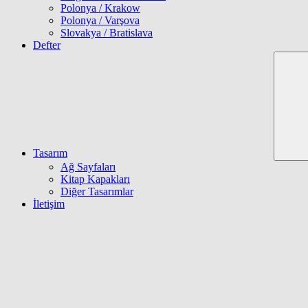
Polonya / Krakow
Polonya / Varşova
Slovakya / Bratislava
Defter
Tasarım
Ağ Sayfaları
Kitap Kapakları
Diğer Tasarımlar
İletişim