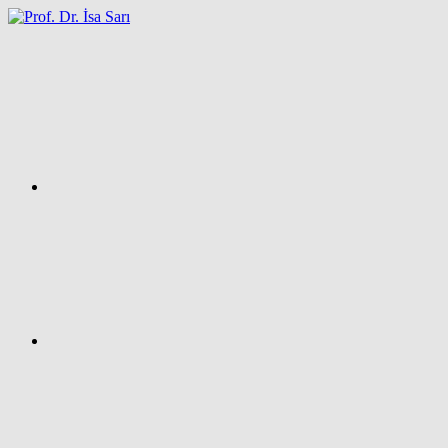
İçeriğe
atla
Facebook
Prof.
Dr.
İsa
SARI
–
Kişisel
Ağ
Sayfası
Instagram
X