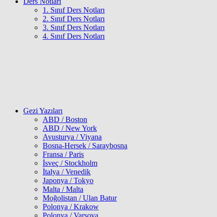
Ders Notları
1. Sınıf Ders Notları
2. Sınıf Ders Notları
3. Sınıf Ders Notları
4. Sınıf Ders Notları
Gezi Yazıları
ABD / Boston
ABD / New York
Avusturya / Viyana
Bosna-Hersek / Saraybosna
Fransa / Paris
İsveç / Stockholm
İtalya / Venedik
Japonya / Tokyo
Malta / Malta
Moğolistan / Ulan Batur
Polonya / Krakow
Polonya / Varşova