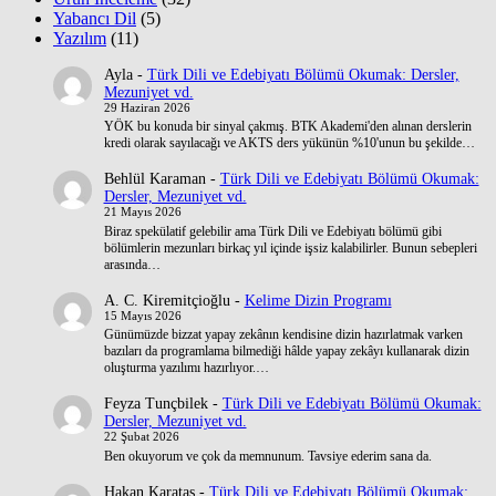
Yabancı Dil
(5)
Yazılım
(11)
Ayla
-
Türk Dili ve Edebiyatı Bölümü Okumak: Dersler,
Mezuniyet vd.
29 Haziran 2026
YÖK bu konuda bir sinyal çakmış. BTK Akademi'den alınan derslerin
kredi olarak sayılacağı ve AKTS ders yükünün %10'unun bu şekilde…
Behlül Karaman
-
Türk Dili ve Edebiyatı Bölümü Okumak:
Dersler, Mezuniyet vd.
21 Mayıs 2026
Biraz spekülatif gelebilir ama Türk Dili ve Edebiyatı bölümü gibi
bölümlerin mezunları birkaç yıl içinde işsiz kalabilirler. Bunun sebepleri
arasında…
A. C. Kiremitçioğlu
-
Kelime Dizin Programı
15 Mayıs 2026
Günümüzde bizzat yapay zekânın kendisine dizin hazırlatmak varken
bazıları da programlama bilmediği hâlde yapay zekâyı kullanarak dizin
oluşturma yazılımı hazırlıyor.…
Feyza Tunçbilek
-
Türk Dili ve Edebiyatı Bölümü Okumak:
Dersler, Mezuniyet vd.
22 Şubat 2026
Ben okuyorum ve çok da memnunum. Tavsiye ederim sana da.
Hakan Karataş
-
Türk Dili ve Edebiyatı Bölümü Okumak: