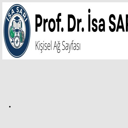
İçeriğe
atla
Facebook
Prof.
Dr.
İsa
SARI
–
Kişisel
Ağ
Sayfası
Instagram