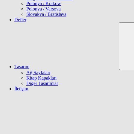
Polonya / Krakow
Polonya / Varşova
Slovakya / Bratislava
Defter
Tasarım
Ağ Sayfaları
Kitap Kapakları
Diğer Tasarımlar
İletişim