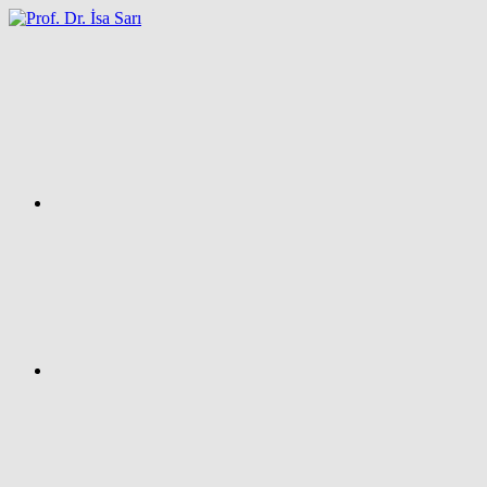
İçeriğe
atla
Facebook
Prof.
Dr.
İsa
SARI
–
Kişisel
Ağ
Sayfası
Instagram
X