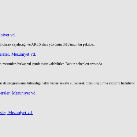
niyet vd.
di olarak sayılacağı ve AKTS ders yükünün %10'unun bu şekilde…
rsler, Mezuniyet vd.
 mezunları birkaç yıl içinde işsiz kalabilirler. Bunun sebepleri arasında…
ı da programlama bilmediği hâlde yapay zekâyı kullanarak dizin oluşturma yazılımı hazırlıyor
rsler, Mezuniyet vd.
ler, Mezuniyet vd.