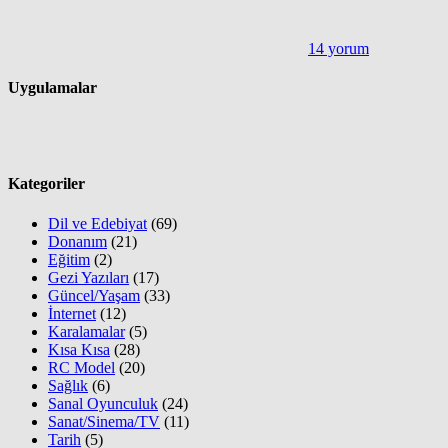
14 yorum
Uygulamalar
Kategoriler
Dil ve Edebiyat
(69)
Donanım
(21)
Eğitim
(2)
Gezi Yazıları
(17)
Güncel/Yaşam
(33)
İnternet
(12)
Karalamalar
(5)
Kısa Kısa
(28)
RC Model
(20)
Sağlık
(6)
Sanal Oyunculuk
(24)
Sanat/Sinema/TV
(11)
Tarih
(5)