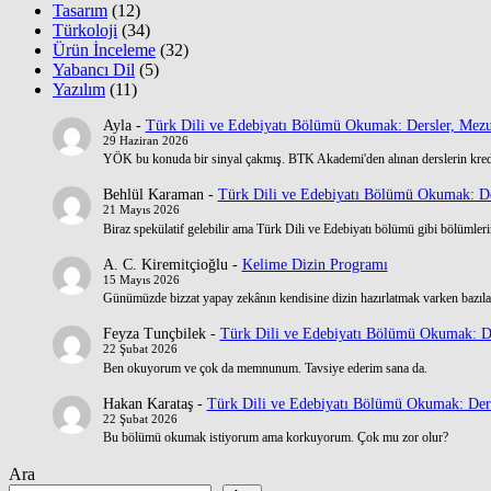
Tasarım
(12)
Türkoloji
(34)
Ürün İnceleme
(32)
Yabancı Dil
(5)
Yazılım
(11)
Ayla
-
Türk Dili ve Edebiyatı Bölümü Okumak: Dersler, Mezu
29 Haziran 2026
YÖK bu konuda bir sinyal çakmış. BTK Akademi'den alınan derslerin kre
Behlül Karaman
-
Türk Dili ve Edebiyatı Bölümü Okumak: De
21 Mayıs 2026
Biraz spekülatif gelebilir ama Türk Dili ve Edebiyatı bölümü gibi bölümlerin
A. C. Kiremitçioğlu
-
Kelime Dizin Programı
15 Mayıs 2026
Günümüzde bizzat yapay zekânın kendisine dizin hazırlatmak varken bazılar
Feyza Tunçbilek
-
Türk Dili ve Edebiyatı Bölümü Okumak: De
22 Şubat 2026
Ben okuyorum ve çok da memnunum. Tavsiye ederim sana da.
Hakan Karataş
-
Türk Dili ve Edebiyatı Bölümü Okumak: Ders
22 Şubat 2026
Bu bölümü okumak istiyorum ama korkuyorum. Çok mu zor olur?
Ara