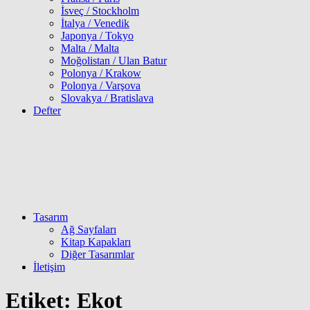
İsveç / Stockholm
İtalya / Venedik
Japonya / Tokyo
Malta / Malta
Moğolistan / Ulan Batur
Polonya / Krakow
Polonya / Varşova
Slovakya / Bratislava
Defter
Tasarım
Ağ Sayfaları
Kitap Kapakları
Diğer Tasarımlar
İletişim
Etiket:
Ekot