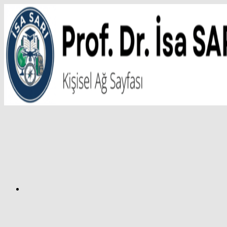
İçeriğe
atla
Facebook
Prof.
Dr.
İsa
SARI
–
Kişisel
Ağ
Sayfası
Instagram