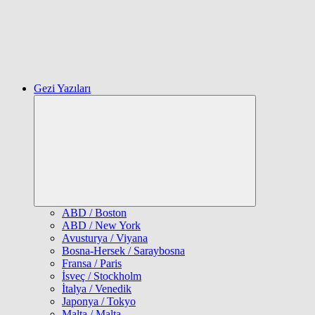
Gezi Yazıları
Expand
child
menu
ABD / Boston
ABD / New York
Avusturya / Viyana
Bosna-Hersek / Saraybosna
Fransa / Paris
İsveç / Stockholm
İtalya / Venedik
Japonya / Tokyo
Malta / Malta