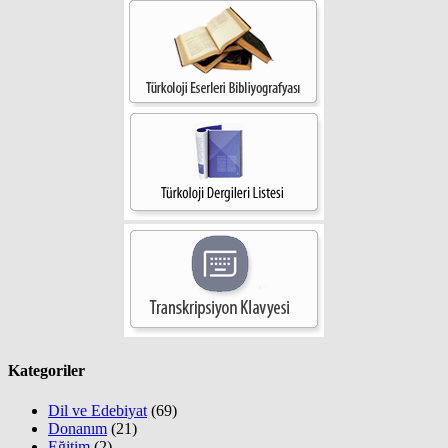
Kategoriler
Dil ve Edebiyat
(69)
Donanım
(21)
Eğitim
(2)