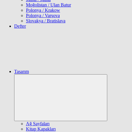
Moğolistan / Ulan Batur
Polonya / Krakow
Polonya / Varşova
Slovakya / Bratislava
Defter
Tasarım
Expand
child
menu
Ağ Sayfaları
Kitap Kapakları