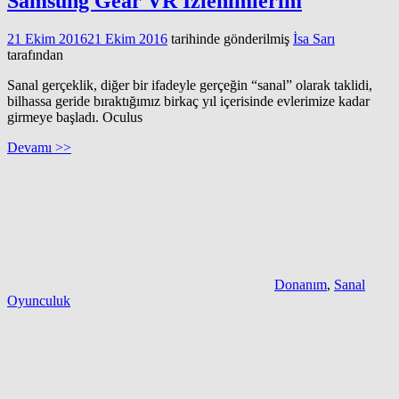
Samsung Gear VR İzlenimlerim
21 Ekim 2016
21 Ekim 2016
tarihinde gönderilmiş
İsa Sarı
tarafından
Sanal gerçeklik, diğer bir ifadeyle gerçeğin “sanal” olarak taklidi,
bilhassa geride bıraktığımız birkaç yıl içerisinde evlerimize kadar
girmeye başladı. Oculus
Devamı >>
Donanım
,
Sanal
Oyunculuk