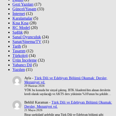
Gezi Yazıları
(17)
Güncel/Yaşam
(33)
İnternet
(12)
Karalamalar
(5)
Kısa Kısa
(28)
RC Model
(20)
Sağlık
(6)
Sanal Oyunculuk
(24)
Sanat/Sinema/TV
(11)
Tarih
(5)
Tasarım
(12)
Türkoloji
(34)
Ürün İnceleme
(32)
Yabancı Dil
(5)
Yazılım
(11)
Ayla
-
Türk Dili ve Edebiyatı Bölümü Okumak: Dersler,
Mezuniyet vd.
29 Haziran 2026
YÖK bu konuda bir sinyal çakmış. BTK Akademi'den alınan derslerin
kredi olarak sayılacağı ve AKTS ders yükünün %10'unun bu şekilde…
Behlül Karaman
-
Türk Dili ve Edebiyatı Bölümü Okumak:
Dersler, Mezuniyet vd.
21 Mayıs 2026
Biraz spekülatif gelebilir ama Türk Dili ve Edebiyatı bölümü gibi