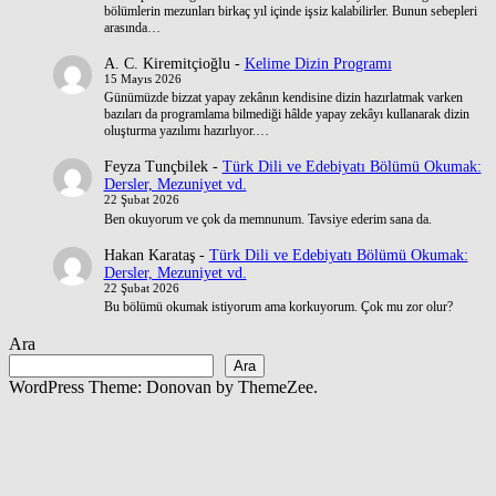
bölümlerin mezunları birkaç yıl içinde işsiz kalabilirler. Bunun sebepleri
arasında…
A. C. Kiremitçioğlu
-
Kelime Dizin Programı
15 Mayıs 2026
Günümüzde bizzat yapay zekânın kendisine dizin hazırlatmak varken
bazıları da programlama bilmediği hâlde yapay zekâyı kullanarak dizin
oluşturma yazılımı hazırlıyor.…
Feyza Tunçbilek
-
Türk Dili ve Edebiyatı Bölümü Okumak:
Dersler, Mezuniyet vd.
22 Şubat 2026
Ben okuyorum ve çok da memnunum. Tavsiye ederim sana da.
Hakan Karataş
-
Türk Dili ve Edebiyatı Bölümü Okumak:
Dersler, Mezuniyet vd.
22 Şubat 2026
Bu bölümü okumak istiyorum ama korkuyorum. Çok mu zor olur?
Ara
Ara
WordPress Theme: Donovan by ThemeZee.